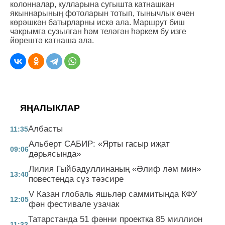
колонналар, кулларына сугышта катнашкан
якыннарының фотоларын тотып, тынычлык өчен
көрәшкән батырларны искә ала. Маршрут биш
чакрымга сузылган һәм теләгән һәркем бу изге
йөрештә катнаша ала.
ЯҢАЛЫКЛАР
Албасты
11:35
Альберт САБИР: «Ярты гасыр иҗат
09:06
дәрьясында»
Лилия Гыйбадуллинаның «Әлиф ләм мин»
13:40
повестенда сүз тәэсире
V Казан глобаль яшьләр саммитында КФУ
12:05
фән фестивале узачак
Татарстанда 51 фәнни проектка 85 миллион
11:32