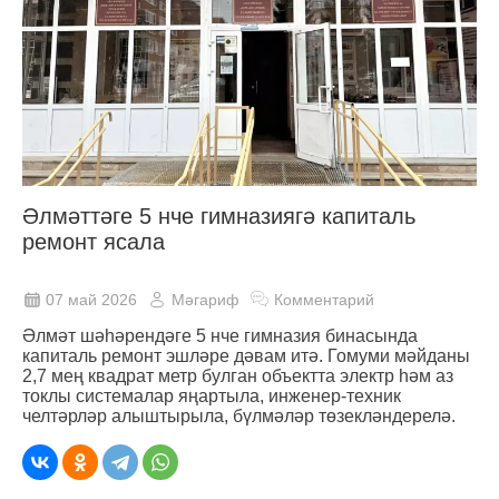
Әлмәттәге 5 нче гимназиягә капиталь
ремонт ясала
07 май 2026
Мәгариф
Комментарий
Әлмәт шәһәрендәге 5 нче гимназия бинасында
капиталь ремонт эшләре дәвам итә. Гомуми мәйданы
2,7 мең квадрат метр булган объектта электр һәм аз
токлы системалар яңартыла, инженер-техник
челтәрләр алыштырыла, бүлмәләр төзекләндерелә.