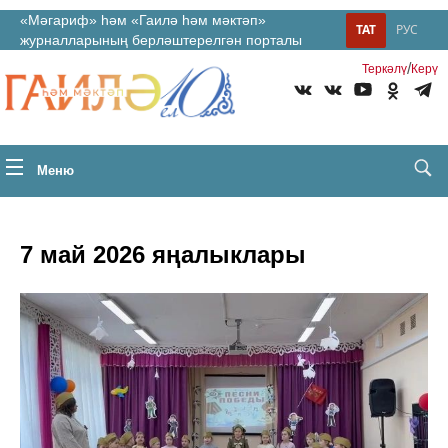
«Мәгариф» һәм «Гаилә һәм мәктәп»
ТАТ
РУС
журналларының берләштерелгән порталы
/
Теркəлү
Керү
Меню
7 май 2026 яңалыклары