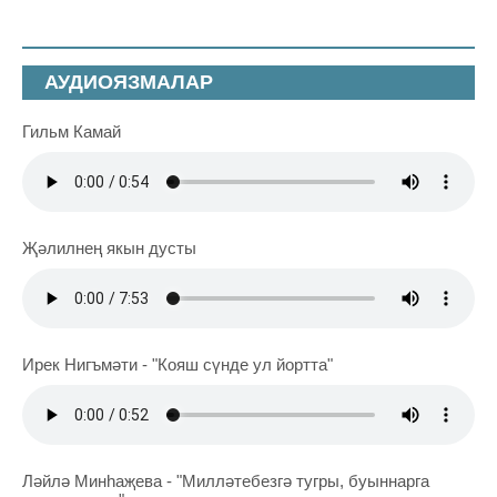
АУДИОЯЗМАЛАР
Гильм Камай
Җәлилнең якын дусты
Ирек Нигъмәти - "Кояш сүнде ул йортта"
Ләйлә Минһаҗева - "Милләтебезгә тугры, буыннарга