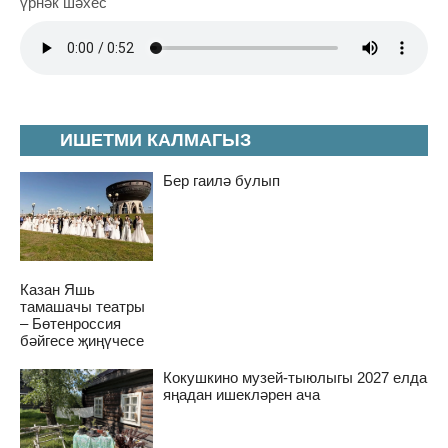
үрнәк шәхес"
ИШЕТМИ КАЛМАГЫЗ
Бер гаилә булып
Казан Яшь
тамашачы театры
– Бөтенроссия
бәйгесе җиңүчесе
Кокушкино музей-тыюлыгы 2027 елда
яңадан ишекләрен ача