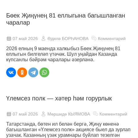
Бөек Җиңүнең 81 еллыгына багышланган
чаралар
07 май 2026
Әдилә БОРҺАНОВА
Комментарий
2026 елның 9 маенда халкыбыз Бөек Җиңүнең 81
еллыгын билгеләп үтәчәк. Шул уңайдан Казанда
күпсанлы бәйрәм чаралары әзерләнә.
Үлемсез полк — хәтер һәм горурлык
07 май 2026
Мөршидә КЫЯМОВА
Комментарий
Татарстанда, бөтен ил белән бергә, Җиңү көненә
багышланган «Үлемсез полк» акциясе быел да зурлап
узачак. Казанның үзәк урамнары буйлап тезелгән