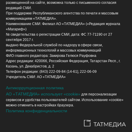
размещенной на сайте, возможна только с письменного согласия
редакций СМИ.
При поддержке Республиканского агентства по печати и массовым
коммуникациям «ТАТМЕДИА».
Наименование СМИ: Филиал АО «ТАТМЕДИА» («Редакция журнала
«Магариф»)
№ свидетельства о регистрации СМИ, дата: ФС 77-71190 от 27
сентября 2017 г.
выдано Федеральной службой по надзору в сфере связи,
информационных технологий и массовых коммуникаций
ФИО главного редактора: Закирова Гелюся Рауфовна
Адрес редакции: 420066, Российская Федерация, Татарстан Респ., г.
Казань, ул. Декабристов, д. 2
Телефон редакции: (843) 222-09-84 (14-61], 222-06-09
Учредитель СМИ: АО «ТАТМЕДИА»
Антикоррупционная политика
АО «ТАТМЕДИА» использует «cookie»
для персонализации
сервисов и удобства пользователей сайтом. Использование «cookie»
можно отменить в настройках браузера.
Политика конфиденциальности