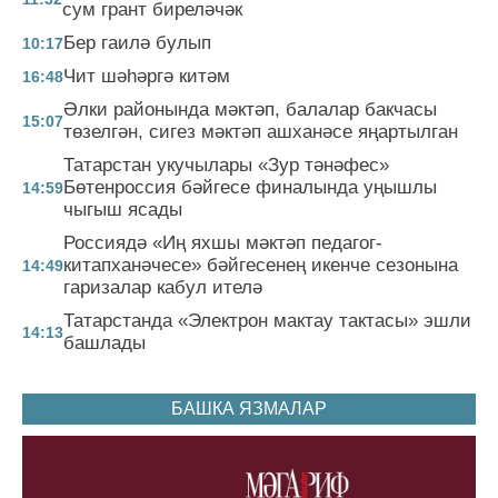
сум грант биреләчәк
Бер гаилә булып
10:17
Чит шәһәргә китәм
16:48
Әлки районында мәктәп, балалар бакчасы
15:07
төзелгән, сигез мәктәп ашханәсе яңартылган
Татарстан укучылары «Зур тәнәфес»
Бөтенроссия бәйгесе финалында уңышлы
14:59
чыгыш ясады
Россиядә «Иң яхшы мәктәп педагог-
китапханәчесе» бәйгесенең икенче сезонына
14:49
гаризалар кабул ителә
Татарстанда «Электрон мактау тактасы» эшли
14:13
башлады
БАШКА ЯЗМАЛАР