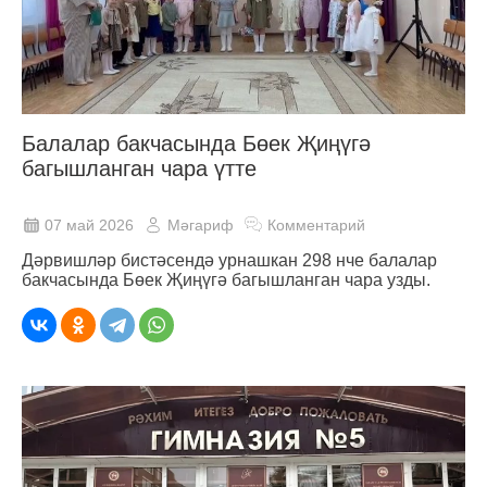
Балалар бакчасында Бөек Җиңүгә
багышланган чара үтте
07 май 2026
Мәгариф
Комментарий
Дәрвишләр бистәсендә урнашкан 298 нче балалар
бакчасында Бөек Җиңүгә багышланган чара узды.