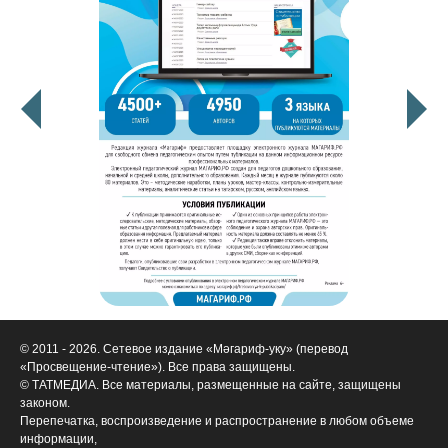
© 2011 - 2026. Сетевое издание «Мәгариф-уку» (перевод
«Просвещение-чтение»). Все права защищены.
© ТАТМЕДИА. Все материалы, размещенные на сайте, защищены
законом.
Перепечатка, воспроизведение и распространение в любом объеме
информации,