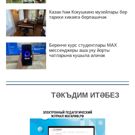
Казан һәм Кокушкино музейлары бер
тарихи хикәягә берләшәчәк
Беренче курс студентлары MAX
мессенджеры аша уку йорты
чатларына кушыла алачак
ТӘКЪДИМ ИТӘБЕЗ