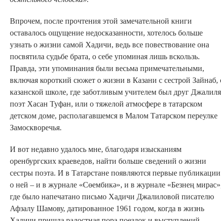
Впрочем, после прочтения этой замечательной книги
оставалось ощущение недосказанности, хотелось больше
узнать о жизни самой Хадичи, ведь все повествование она
посвятила судьбе брата, о себе упоминая лишь вскользь.
Правда, эти упоминания были весьма примечательными,
включая короткий сюжет о жизни в Казани с сестрой Зайнаб, 
казанской школе, где заботливым учителем был друг Джалиля
поэт Хасан Туфан, или о тяжелой атмосфере в татарском
детском доме, располагавшемся в Малом Татарском переулке
Замоскворечья.
И вот недавно удалось мне, благодаря изысканиям
оренбургских краеведов, найти больше сведений о жизни
сестры поэта. И в Татарстане появляются первые публикации
о ней – и в журнале «Сөембикә», и в журнале «Безнең мирас»
где было напечатано письмо Хадичи Джалиловой писателю
Афзалу Шамову, датированное 1961 годом, когда в жизнь
Хадичи пришла радостная пора поездок и выступлений,