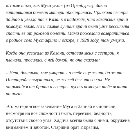
«После того, как Муса уехал [из Оренбурга], давно
затаившаяся болезнь матери обострилась. Приехала сестра
Зайнаб и увезла нас в Казань в надежде, что казанские врачи
помогут маме. Но и самые лучшие врачи были уже бессильны
спасти ее от роковой болезни. Мама пожелала возвратиться
в родное село Мустафино и вскоре, в 1928 году, там умерла.
Когда она уезжала из Казани, оставив меня с сестрой, я
плакала, просилась с ней домой, но она сказала:
–
Нет, доченька, мне умирать, а тебе еще жить да жить.
Постарайся выучиться, не жалей для этого сил. Не
отрывайся от брата и сестры, пусть помогут тебе встать
на ноги».
Это материнское завещание Муса и Зайнаб выполняли,
несмотря на все сложности быта, переезды, бедность,
отсутствия своего угла. Хадича всегда была с ними, окружена
вниманием и заботой. Старший брат Ибрагим,