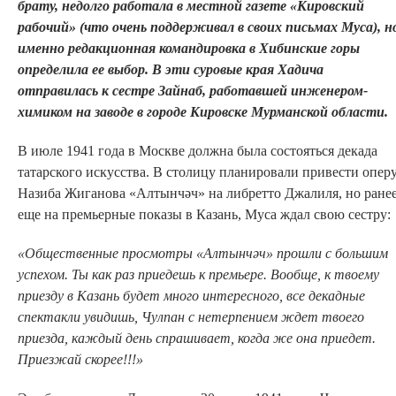
брату, недолго работала в местной газете «Кировский
рабочий» (что очень поддерживал в своих письмах Муса), н
именно редакционная командировка в Хибинские горы
определила ее выбор.
В эти суровые края Хадича
отправилась к сестре Зайнаб, работавшей инженером-
химиком на заводе в городе Кировске Мурманской области.
В июле 1941 года в Москве должна была состояться декада
татарского искусства. В столицу планировали привести опер
Назиба Жиганова «Алтынчәч» на либретто Джалиля, но ранее
еще на премьерные показы в Казань, Муса ждал свою сестру:
«Общественные просмотры «Алтынчәч» прошли с большим
успехом. Ты как раз приедешь к премьере. Вообще, к твоему
приезду в Казань будет много интересного, все декадные
спектакли увидишь, Чулпан с нетерпением ждет твоего
приезда, каждый день спрашивает, когда же она приедет.
Приезжай скорее!!!»