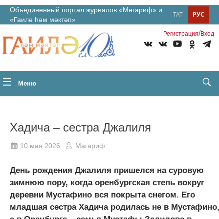
Объединенный портал журналов «Мәгариф» и
ТАТ
РУС
«Гаилә һәм мәктәп»
/
Регистрация
Вход
Меню
Хадича – сестра Джалиля
10 мая 2026
Магариф
День рождения Джалиля пришелся на суровую
зимнюю пору, когда оренбургская степь вокруг
деревни Мустафино вся покрыта снегом. Его
младшая сестра Хадича родилась не в Мустафино