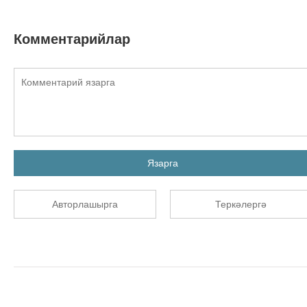
Комментарийлар
Язарга
Авторлашырга
Теркәлергә