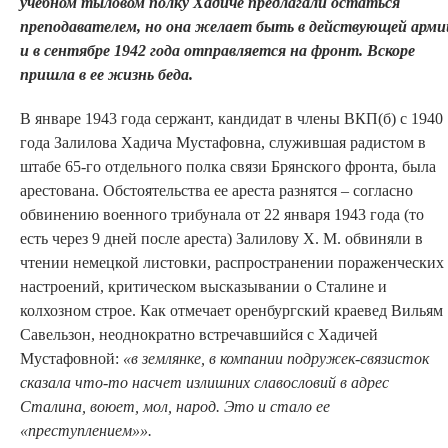
учебном тыловом полку Хадиче предлагали остаться
преподавателем, но она желает быть в действующей арми
и в сентябре 1942 года отправляется на фронт.
Вскоре
пришла в ее жизнь беда.
В январе 1943 года сержант, кандидат в члены ВКП(б) с 1940
года Залилова Хадича Мустафовна, служившая радистом в
штабе 65-го отдельного полка связи Брянского фронта, была
арестована. Обстоятельства ее ареста разнятся – согласно
обвинению военного трибунала от 22 января 1943 года (то
есть через 9 дней после ареста) Залилову Х. М. обвиняли в
чтении немецкой листовки, распространении пораженческих
настроений, критическом высказывании о Сталине и
колхозном строе. Как отмечает оренбургский краевед Вильям
Савельзон, неоднократно встречавшийся с Хадичей
Мустафовной:
«в землянке, в компании подружек-связисток
сказала что-то насчет излишних славословий в адрес
Сталина, воюет, мол, народ. Это и стало ее
«преступлением»».