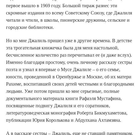
первое вышло в 1969 году. Большой тираж разнес эти
скромные издания по всему Советскому Союзу, где Джалиля
читали и чтили, в школы, пионерские дружины, сельские и
городские библиотеки.
Но ко мне Джалиль пришел уже в другие времена. В детстве
эта трогательная книжечка была для меня настольной,
бесчисленное количество раз перечитывал ее (и даже вслух).
Именно благодаря простому, очень личному рассказу сестры
поэта и узнал я впервые о Мусе Джалиле – о его семье,
юности, проведенной в Оренбуржье и Москве, об их матери
Рахиме, воспитавшей своих детей честными и благородными
людьми. Уже потом пришли ко мне серьезные, полные
документального материала книги Рафаэля Мустафина,
посвященные подвигу Джалиля и его соратников,
литературоведческая монография Роберта Бикмухаметова,
публикации Юрия Королькова и Абдулхана Ахтамзяна.
А в рассказе сестры – Джалиль, еще не ставший памятником,