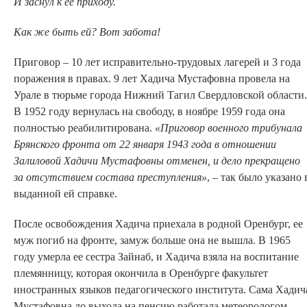
И заснул к ее приходу.
Как же быть ей? Вот забота!
Приговор – 10 лет исправительно-трудовых лагерей и 3 года
поражения в правах. 9 лет Хадича Мустафовна провела на
Урале в тюрьме города Нижний Тагил Свердловской области.
В 1952 году вернулась на свободу, в ноябре 1959 года она
полностью реабилитирована.
«Приговор военного трибунала
Брянского фронта от 22 января 1943 года в отношении
Залиловой Хадичи Мустафовны отменен, и дело прекращено
за отсутствием состава преступления»
, – так было указано 
выданной ей справке.
После освобождения Хадича приехала в родной Оренбург, ее
муж погиб на фронте, замуж больше она не вышла. В 1965
году умерла ее сестра Зайнаб, и Хадича взяла на воспитание
племянницу, которая окончила в Оренбурге факультет
иностранных языков педагогического института. Сама Хадич
Мустафовна до выхода на пенсию работала метеорологом,