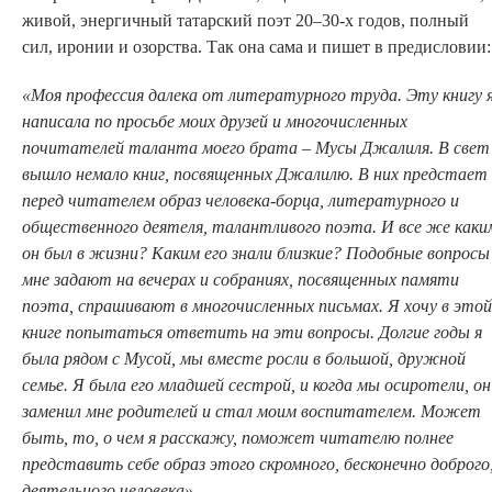
живой, энергичный татарский поэт 20–30-х годов, полный
сил, иронии и озорства. Так она сама и пишет в предисловии:
«Моя профессия далека от литературного труда. Эту книгу 
написала по просьбе моих друзей и многочисленных
почитателей таланта моего брата
–
Мусы Джалиля. В свет
вышло немало книг, посвященных Джалилю. В них предстает
перед читателем образ человека-борца, литературного и
общественного деятеля, талантливого поэта. И все же каки
он был в жизни? Каким его знали близкие? Подобные вопросы
мне задают на вечерах и собраниях, посвященных памяти
поэта, спрашивают в многочисленных письмах. Я хочу в этой
книге попытаться ответить на эти вопросы. Долгие годы я
была рядом с Мусой, мы вместе росли в большой, дружной
семье. Я была его младшей сестрой, и когда мы осиротели, он
заменил мне родителей и стал моим воспитателем. Может
быть, то, о чем я расскажу, поможет читателю полнее
представить себе образ этого скромного, бесконечно доброго
деятельного человека».