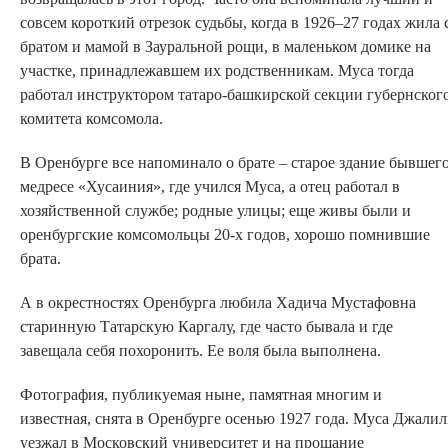
совсем короткий отрезок судьбы, когда в 1926–27 годах жила 
братом и мамой в Зауральной рощи, в маленьком домике на
участке, принадлежавшем их родственникам. Муса тогда
работал инструктором татаро-башкирской секции губернског
комитета комсомола.
В Оренбурге все напоминало о брате – старое здание бывшег
медресе «Хусаиния», где учился Муса, а отец работал в
хозяйственной службе; родные улицы; еще живы были и
оренбургские комсомольцы 20-х годов, хорошо помнившие
брата.
А в окрестностях Оренбурга любила Хадича Мустафовна
старинную Татарскую Каргалу, где часто бывала и где
завещала себя похоронить. Ее воля была выполнена.
Фотография, публикуемая ныне, памятная многим и
известная, снята в Оренбурге осенью 1927 года. Муса Джалил
уезжал в Московский университет и на прощание