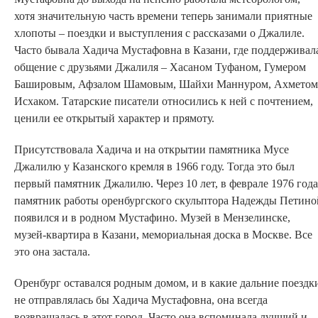
хотя значительную часть времени теперь занимали приятные
хлопоты – поездки и выступления с рассказами о Джалиле.
Часто бывала Хадича Мустафовна в Казани, где поддерживал
общение с друзьями Джалиля – Хасаном Туфаном, Гумером
Башировым, Афзалом Шамовым, Шайхи Маннуром, Ахметом
Исхаком. Татарские писатели относились к ней с почтением,
ценили ее открытый характер и прямоту.
Присутствовала Хадича и на открытии памятника Мусе
Джалилю у Казанского кремля в 1966 году. Тогда это был
первый памятник Джалилю. Через 10 лет, в феврале 1976 года
памятник работы оренбургского скульптора Надежды Петино
появился и в родном Мустафино. Музей в Мензелинске,
музей-квартира в Казани, мемориальная доска в Москве. Все
это она застала.
Оренбург оставался родным домом, и в какие дальние поездк
не отправлялась бы Хадича Мустафовна, она всегда
возвращалась в этот город. Часто она вспоминала лучший и