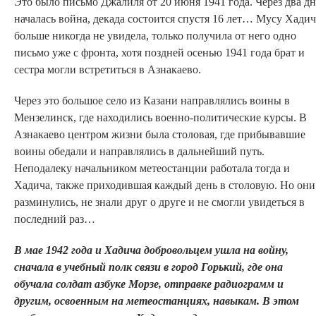
Это было письмо Джалиля от 20 июня 1941 года. Через два дн
началась война, декада состоится спустя 16 лет… Мусу Хадич
больше никогда не увидела, только получила от него одно
письмо уже с фронта, хотя поздней осенью 1941 года брат и
сестра могли встретиться в Азнакаево.
Через это большое село из Казани направлялись воины в
Мензелинск, где находились военно-политические курсы. В
Азнакаево центром жизни была столовая, где прибывавшие
воины обедали и направлялись в дальнейший путь.
Неподалеку начальником метеостанции работала тогда и
Хадича, также приходившая каждый день в столовую. Но они
разминулись, не знали друг о друге и не смогли увидеться в
последний раз…
В мае 1942 года и Хадича добровольцем ушла на войну,
сначала в учебный полк связи в город Горький, где она
обучала солдат азбуке Морзе, отправке радиограмм и
другим, освоенным на метеостанциях, навыкам. В этом