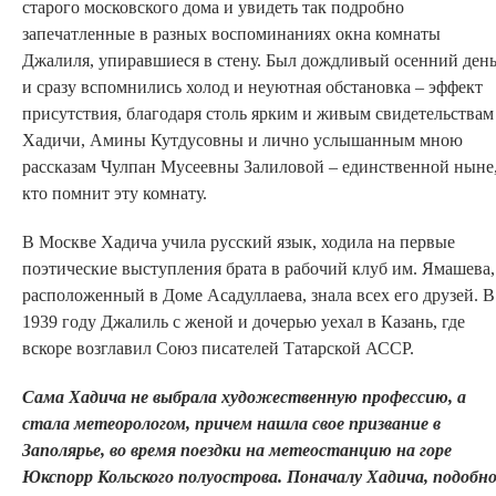
старого московского дома и увидеть так подробно
запечатленные в разных воспоминаниях окна комнаты
Джалиля, упиравшиеся в стену. Был дождливый осенний день
и сразу вспомнились холод и неуютная обстановка – эффект
присутствия, благодаря столь ярким и живым свидетельствам
Хадичи, Амины Кутдусовны и лично услышанным мною
рассказам Чулпан Мусеевны Залиловой – единственной ныне
кто помнит эту комнату.
В Москве Хадича учила русский язык, ходила на первые
поэтические выступления брата в рабочий клуб им. Ямашева,
расположенный в Доме Асадуллаева, знала всех его друзей. В
1939 году Джалиль с женой и дочерью уехал в Казань, где
вскоре возглавил Союз писателей Татарской АССР.
Сама Хадича не выбрала художественную профессию, а
стала метеорологом, причем нашла свое призвание в
Заполярье, во время поездки на метеостанцию на горе
Юкспорр Кольского полуострова. Поначалу Хадича, подобн