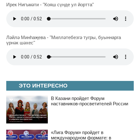
Ирек Нигъмәти - "Кояш сүнде ул йортта"
Ләйлә Минһаҗева - "Милләтебезгә тугры, буыннарга
үрнәк шәхес"
ЭТО ИНТЕРЕСНО
В Казани пройдет Форум
наставников-просветителей России
«Лига Форум» пройдет в
международном формате: в