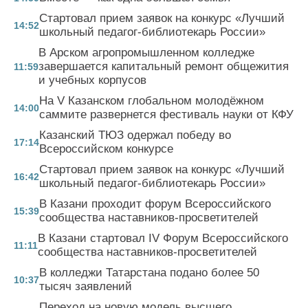
Стартовал прием заявок на конкурс «Лучший
14:52
школьный педагог-библиотекарь России»
В Арском агропромышленном колледже
завершается капитальный ремонт общежития
11:59
и учебных корпусов
На V Казанском глобальном молодёжном
14:00
саммите развернется фестиваль науки от КФУ
Казанский ТЮЗ одержал победу во
17:14
Всероссийском конкурсе
Стартовал прием заявок на конкурс «Лучший
16:42
школьный педагог-библиотекарь России»
В Казани проходит форум Всероссийского
15:39
сообщества наставников-просветителей
В Казани стартовал IV Форум Всероссийского
11:11
сообщества наставников-просветителей
В колледжи Татарстана подано более 50
10:37
тысяч заявлений
Переход на новую модель высшего