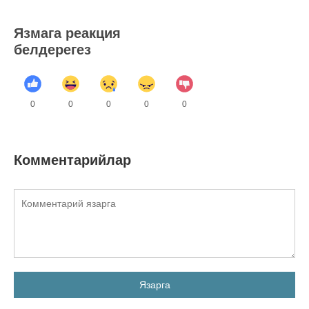
Язмага реакция
белдерегез
0
0
0
0
0
Комментарийлар
Язарга