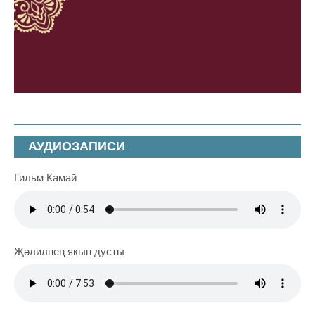
АУДИОЗАПИСИ
Гильм Камай
Җәлилнең якын дусты