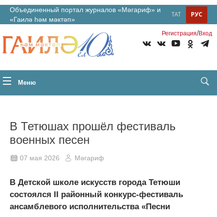
Объединенный портал журналов «Мәгариф» и
ТАТ
РУС
«Гаилә һәм мәктәп»
/
Регистрация
Вход
Меню
В Тетюшах прошёл фестиваль
военных песен
07 мая 2026
Мәгариф
В Детской школе искусств города Тетюши
состоялся II районный конкурс-фестиваль
ансамблевого исполнительства «Песни