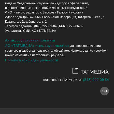
выдано Федеральной службой по надзору в сфере связи,
информационных технологий и массовых коммуникаций
ФИО главного редактора: Закирова Гелюся Рауфовна
Адрес редакции: 420066, Российская Федерация, Татарстан Респ., г.
Казань, ул. Декабристов, д. 2
Телефон редакции: (843) 222-09-84 (14-61], 222-06-09
Учредитель СМИ: АО «ТАТМЕДИА»
Антикоррупционная политика
АО «ТАТМЕДИА» использует «cookie»
для персонализации
сервисов и удобства пользователей сайтом. Использование «cookie»
можно отменить в настройках браузера.
Политика конфиденциальности
(843) 222 09 84
Телефон АО «ТАТМЕДИА»:
16+