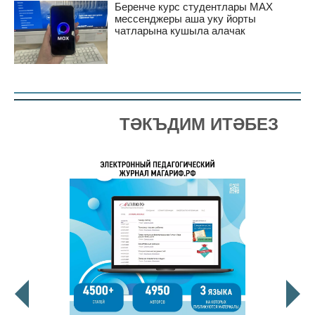
Беренче курс студентлары MAX
мессенджеры аша уку йорты
чатларына кушыла алачак
ТӘКЪДИМ ИТӘБЕЗ