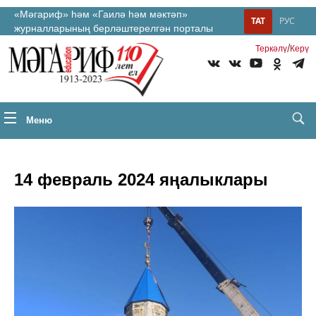
«Мәгариф» һәм «Гаилә һәм мәктәп»
ТАТ
РУС
журналларының берләштерелгән порталы
/
Теркəлү
Керү
Меню
14 февраль 2024 яңалыклары