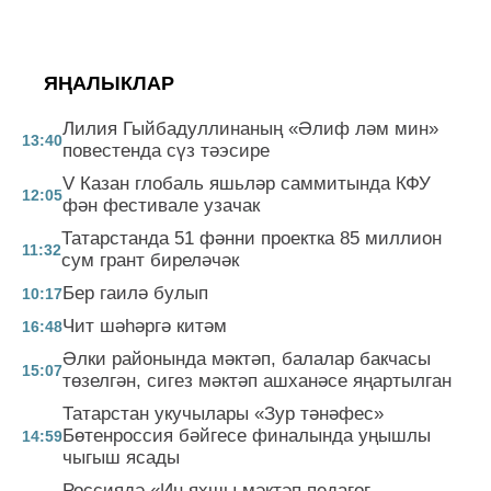
ЯҢАЛЫКЛАР
Лилия Гыйбадуллинаның «Әлиф ләм мин»
13:40
повестенда сүз тәэсире
V Казан глобаль яшьләр саммитында КФУ
12:05
фән фестивале узачак
Татарстанда 51 фәнни проектка 85 миллион
11:32
сум грант биреләчәк
Бер гаилә булып
10:17
Чит шәһәргә китәм
16:48
Әлки районында мәктәп, балалар бакчасы
15:07
төзелгән, сигез мәктәп ашханәсе яңартылган
Татарстан укучылары «Зур тәнәфес»
Бөтенроссия бәйгесе финалында уңышлы
14:59
чыгыш ясады
Россиядә «Иң яхшы мәктәп педагог-