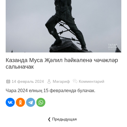
Казанда Муса Җәлил һәйкәленә чәчәкләр
салыначак
14 февраль 2024
Мәгариф
Комментарий
Чара 2024 елның 15 февралендә булачак.
❮ Предыдущая