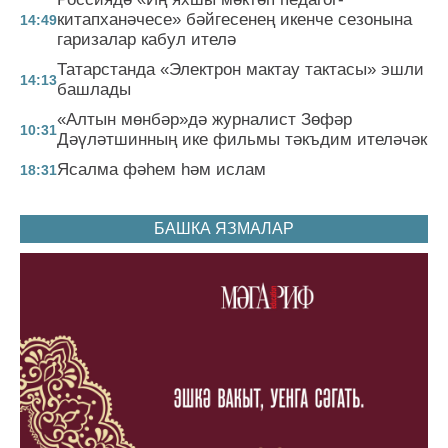
китапханәчесе» бәйгесенең икенче сезонына
14:49
гаризалар кабул ителә
Татарстанда «Электрон мактау тактасы» эшли
14:13
башлады
«Алтын мөнбәр»дә журналист Зөфәр
10:31
Дәүләтшинның ике фильмы тәкъдим ителәчәк
Ясалма фәһем һәм ислам
18:31
БАШКА ЯЗМАЛАР