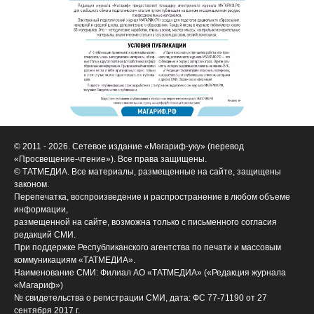
© 2011 - 2026. Сетевое издание «Мәгариф-уку» (перевод
«Просвещение-чтение»). Все права защищены.
© ТАТМЕДИА. Все материалы, размещенные на сайте, защищены
законом.
Перепечатка, воспроизведение и распространение в любом объеме
информации,
размещенной на сайте, возможна только с письменного согласия
редакций СМИ.
При поддержке Республиканского агентства по печати и массовым
коммуникациям «ТАТМЕДИА».
Наименование СМИ: Филиал АО «ТАТМЕДИА» («Редакция журнала
«Магариф»)
№ свидетельства о регистрации СМИ, дата: ФС 77-71190 от 27
сентября 2017 г.