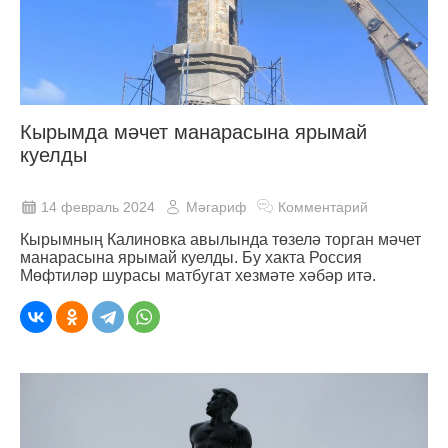
Кырымда мәчет манарасына ярымай
куелды
14 февраль 2024
Мәгариф
Комментарий
Кырымның Калиновка авылында төзелә торган мәчет
манарасына ярымай куелды. Бу хакта Россия
Мөфтиләр шурасы матбугат хезмәте хәбәр итә.