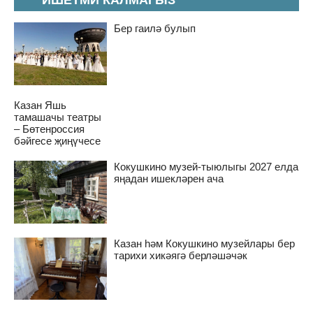
ИШЕТМИ КАЛМАГЫЗ
Бер гаилә булып
Казан Яшь
тамашачы театры
– Бөтенроссия
бәйгесе җиңүчесе
Кокушкино музей-тыюлыгы 2027 елда
яңадан ишекләрен ача
Казан һәм Кокушкино музейлары бер
тарихи хикәягә берләшәчәк