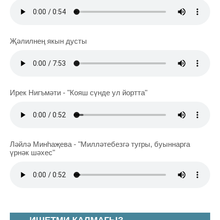
Җәлилнең якын дусты
Ирек Нигъмәти - "Кояш сүнде ул йортта"
Ләйлә Минһаҗева - "Милләтебезгә тугры, буыннарга
үрнәк шәхес"