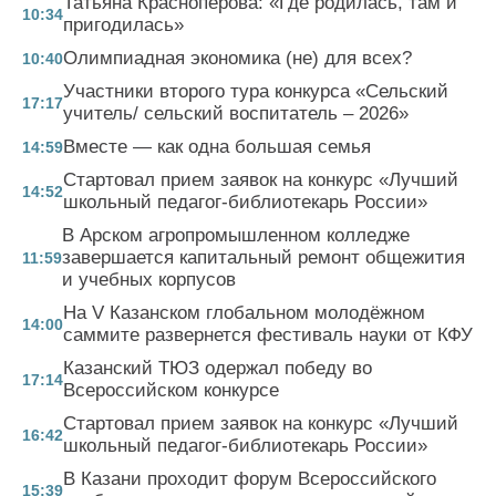
Татьяна Краснопёрова: «Где родилась, там и
10:34
пригодилась»
Олимпиадная экономика (не) для всех?
10:40
Участники второго тура конкурса «Сельский
17:17
учитель/ сельский воспитатель – 2026»
Вместе — как одна большая семья
14:59
Стартовал прием заявок на конкурс «Лучший
14:52
школьный педагог-библиотекарь России»
В Арском агропромышленном колледже
завершается капитальный ремонт общежития
11:59
и учебных корпусов
На V Казанском глобальном молодёжном
14:00
саммите развернется фестиваль науки от КФУ
Казанский ТЮЗ одержал победу во
17:14
Всероссийском конкурсе
Стартовал прием заявок на конкурс «Лучший
16:42
школьный педагог-библиотекарь России»
В Казани проходит форум Всероссийского
15:39