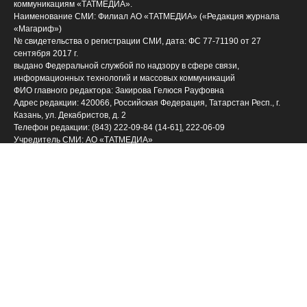
коммуникациям «ТАТМЕДИА».
Наименование СМИ: Филиал АО «ТАТМЕДИА» («Редакция журнала
«Магариф»)
№ свидетельства о регистрации СМИ, дата: ФС 77-71190 от 27
сентября 2017 г.
выдано Федеральной службой по надзору в сфере связи,
информационных технологий и массовых коммуникаций
ФИО главного редактора: Закирова Гелюся Рауфовна
Адрес редакции: 420066, Российская Федерация, Татарстан Респ., г.
Казань, ул. Декабристов, д. 2
Телефон редакции: (843) 222-09-84 (14-61], 222-06-09
Учредитель СМИ: АО «ТАТМЕДИА»
Антикоррупционная политика
АО «ТАТМЕДИА» использует «cookie»
для персонализации
сервисов и удобства пользователей сайтом. Использование «cookie»
можно отменить в настройках браузера.
Политика конфиденциальности
(843) 222 09 84
Телефон АО «ТАТМЕДИА»:
16+