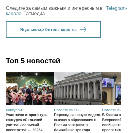
Следите за самым важным и интересным в
Telegram-
канале
Татмедиа
Яңалыклар битенә керегез
Топ 5 новостей
Конкурсы
Новости онлайн
Новости онлайн
Участники второго тура
Переход на новую модель
В Казани проход
конкурса «Сельский
высшего образования в
Всероссийского
учитель/ сельский
России завершат в
сообщества наст
воспитатель – 2026»
ближайшие три года
просветителей