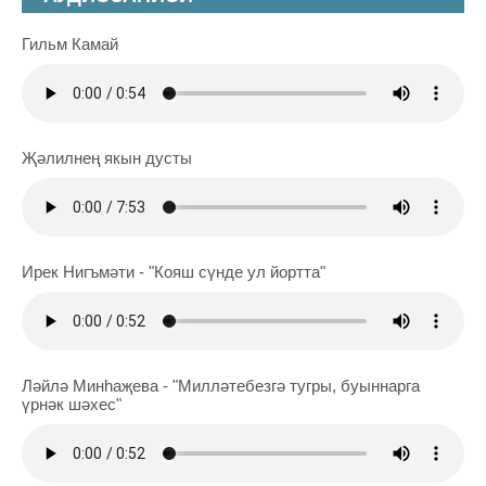
Гильм Камай
Җәлилнең якын дусты
Ирек Нигъмәти - "Кояш сүнде ул йортта"
Ләйлә Минһаҗева - "Милләтебезгә тугры, буыннарга
үрнәк шәхес"