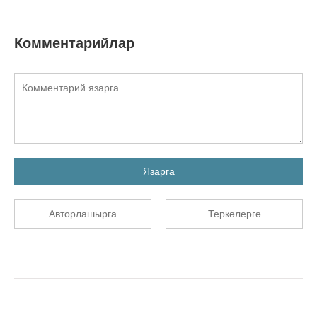
Комментарийлар
Язарга
Авторлашырга
Теркәлергә