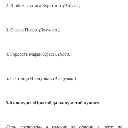
2. Любимая книга Буратино.
(Азбука
.
)
3. Сказка Пьеро.
(Золушка
.
)
4. Гордость Марьи-Красы.
(Коса
.
)
5. Сестрица Иванушки.
(Алёнушка
.
)
5-й конкурс: «Прыгай дальше, метай лучше».
Дети построены в колонну по одному, в руках по