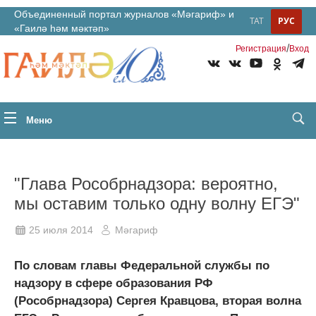
Объединенный портал журналов «Мәгариф» и
ТАТ
РУС
«Гаилә һәм мәктәп»
/
Регистрация
Вход
Меню
"Глава Рособрнадзора: вероятно,
мы оставим только одну волну ЕГЭ"
25 июля 2014
Мәгариф
По словам главы Федеральной службы по
надзору в сфере образования РФ
(Рособрнадзора) Сергея Кравцова, вторая волна