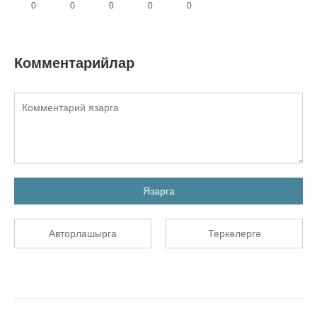
0
0
0
0
0
Комментарийлар
Язарга
Авторлашырга
Теркәлергә