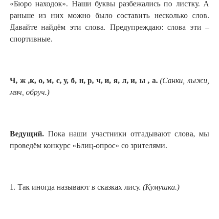
«Бюро находок». Наши буквы разбежались по листку. А
раньше из них можно было составить несколько слов.
Давайте найдём эти слова. Предупреждаю: слова эти –
спортивные.
Ч, ж ,к, о, м, с, у, б, н, р, ч, и, я, л, и, ы , а.
(
Санки, лыжи,
мяч, обруч.
)
Ведущий.
Пока наши участники отгадывают слова, мы
проведём конкурс «Блиц-опрос» со зрителями.
1. Так иногда называют в сказках лису.
(Кумушка
.
)