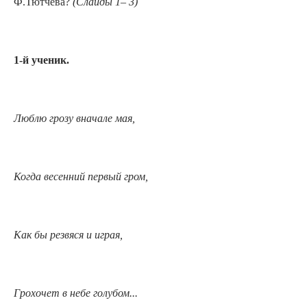
Ф.Тютчева?
(Слайды 1– 3)
1-й ученик.
Люблю грозу вначале мая,
Когда весенний первый гром,
Как бы резвяся и играя,
Грохочет в небе голубом...