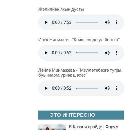
Җәлилнең якын дусты
Ирек Нигъмәти - "Кояш сүнде ул йортта"
Ләйлә Минһаҗева - "Милләтебезгә тугры,
буыннарга үрнәк шәхес"
ЭТО ИНТЕРЕСНО
В Казани пройдет Форум