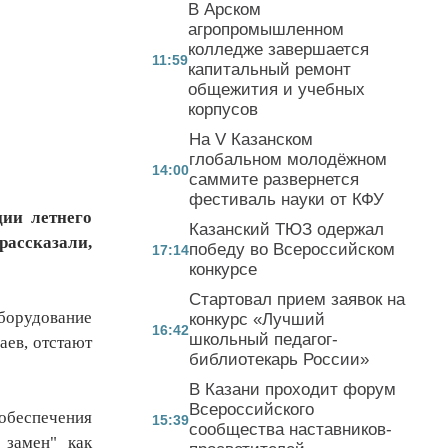
В Арском
агропромышленном
колледже завершается
11:59
капитальный ремонт
общежития и учебных
корпусов
На V Казанском
глобальном молодёжном
14:00
саммите развернется
фестиваль науки от КФУ
ии летнего
Казанский ТЮЗ одержал
ассказали,
победу во Всероссийском
17:14
конкурсе
Стартовал прием заявок на
Оборудование
конкурс «Лучший
16:42
школьный педагог-
аев, отстают
библиотекарь России»
В Казани проходит форум
Всероссийского
 обеспечения
15:39
сообщества наставников-
 замен" как