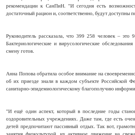
рекомендации к СанПиН. "И сегодня есть возможност
достаточный рацион и, соответственно, будут доступны п
Руководитель рассказала, что 399 258 человек – это 
Бактериологические и вирусологические обследования
смену готов.
Анна Попова обратила особое внимание на своевременно
об их приезде знали в каждом субъекте Российской Фе
санитарно-эпидемиологическому благополучию информиров
"И ещё один аспект, который в последние годы стано
оздоровительных учреждениях. Даже там, где есть оче
детей предпочитают пассивный отдых. Так вот, грамотн
занятия физкультурой, их активное движение на све