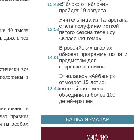
«Яблоко от яблони»
15:43
пройдет 19 августа
Учительница из Татарстана
стала полуфиналисткой
13:53
ыше 40 тысяч
пятого сезона телешоу
, даже в тех
«Классная тема»
В российских школах
обновят программы по пяти
14:01
предметам для
старшеклассников
ктически все
Этнолагерь «Айбагыр»
сположены в
отмечает 15-летие:
юбилейная смена
13:44
объединила более 100
детей-кряшен
анировано и
чат правила
БАШКА ЯЗМАЛАР
ся на особом