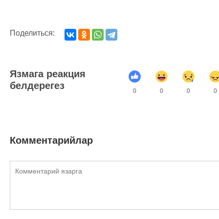
Поделиться:
Язмага реакция
белдерегез
0
0
0
0
Комментарийлар