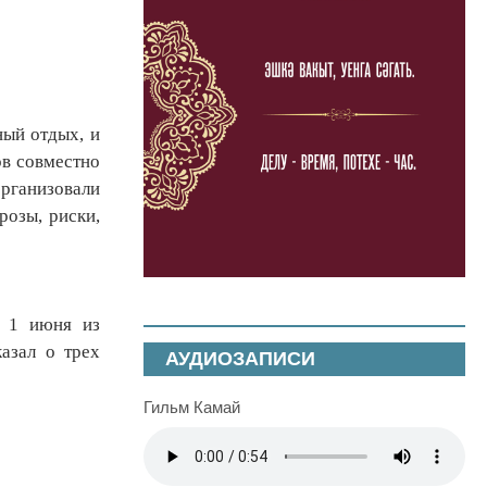
ный отдых, и
ов совместно
организовали
розы, риски,
л 1 июня из
азал о трех
АУДИОЗАПИСИ
Гильм Камай