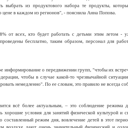
ь выбрать из продуктового набора те продукты, которы
о цене в каждом из регионов", - пояснила Анна Попова.
98% от всех, кто будет работать с детьми этим летом - 
 проведены бесплатно, таким образом, персонал для рабо
е информирование о передвижении групп, "чтобы их встре
дерации, чтобы в случае какой-то чрезвычайной ситуаци
ать немедленно". По ее словам, это правило не всегда со
вится всё более актуальным, – это соблюдение режима д
нь хорошие условия для занятий физической культурой и 
о составленный режим дня, вовлечение детей в этот пери
жем воздухе дают очень значительный физический и оздо