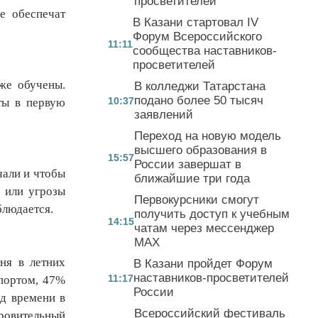
просветителей
е обеспечат
В Казани стартовал IV
Форум Всероссийского
11:11
сообщества наставников-
просветителей
уже обучены.
В колледжи Татарстана
подано более 50 тысяч
10:37
ты в первую
заявлений
Переход на новую модель
высшего образования в
15:57
России завершат в
чали и чтобы
ближайшие три года
и или угрозы
Первокурсники смогут
блюдается.
получить доступ к учебным
14:15
чатам через мессенджер
MAX
ня в летних
В Казани пройдет Форум
наставников-просветителей
11:17
спортом, 47%
России
од времени в
Всероссийский фестиваль
ровительный