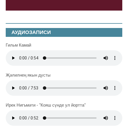
АУДИОЗАПИСИ
Гильм Камай
Җәлилнең якын дусты
Ирек Нигъмәти - "Кояш сүнде ул йортта"