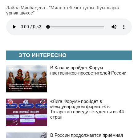
Ләйлә Минһаҗева - "Милләтебезгә тугры, буыннарга
үрнәк шәхес"
ЭТО ИНТЕРЕСНО
В Казани пройдет Форум
наставников-просветителей России
«Лига Форум» пройдет в
международном формате: в
Татарстан приедут студенты из 44
стран
В России продолжается приёмная