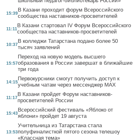
школьный педагог-библиотекарь России»
В Казани проходит форум Всероссийского
15:39
сообщества наставников-просветителей
В Казани стартовал IV Форум Всероссийского
11:11
сообщества наставников-просветителей
В колледжи Татарстана подано более 50
10:37
тысяч заявлений
Переход на новую модель высшего
образования в России завершат в ближайшие
15:57
три года
Первокурсники смогут получить доступ к
14:15
учебным чатам через мессенджер MAX
В Казани пройдет Форум наставников-
11:17
просветителей России
Всероссийский фестиваль «Яблоко от
15:43
яблони» пройдет 19 августа
Учительница из Татарстана стала
полуфиналисткой пятого сезона телешоу
13:53
«Классная тема»