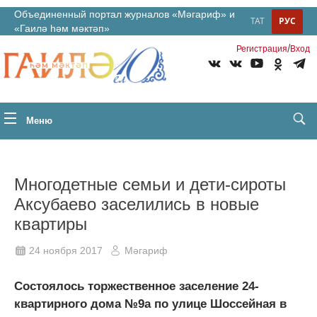
Объединенный портал журналов «Мәгариф» и
ТАТ
РУС
«Гаилә һәм мәктәп»
/
Регистрация
Вход
Меню
Многодетные семьи и дети-сироты
Аксубаево заселились в новые
квартиры
24 ноября 2017
Мәгариф
Состоялось торжественное заселение 24-
квартирного дома №9а по улице Шоссейная в