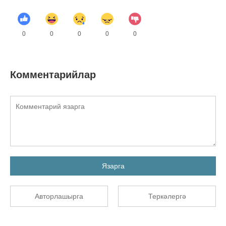
0
0
0
0
0
Комментарийлар
Язарга
Авторлашырга
Теркәлергә