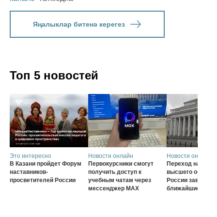
Яңалыклар битенә керегез
Топ 5 новостей
Это интересно
Новости онлайн
Новости онлайн
В Казани пройдет Форум
Первокурсники смогут
Переход на нову
наставников-
получить доступ к
высшего образов
просветителей России
учебным чатам через
России завершат
мессенджер MAX
ближайшие три г