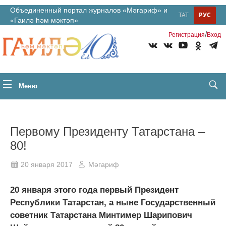
Объединенный портал журналов «Мәгариф» и
ТАТ
РУС
«Гаилә һәм мәктәп»
/
Регистрация
Вход
Меню
Первому Президенту Татарстана –
80!
20 января 2017
Мәгариф
20 января этого года первый Президент
Республики Татарстан, а ныне Государственный
советник Татарстана Минтимер Шарипович