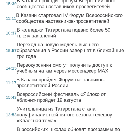
В Казани проходит форум Всероссийского
15:39
сообщества наставников-просветителей
В Казани стартовал IV Форум Всероссийского
11:11
сообщества наставников-просветителей
В колледжи Татарстана подано более 50
10:37
тысяч заявлений
Переход на новую модель высшего
образования в России завершат в ближайшие
15:57
три года
Первокурсники смогут получить доступ к
14:15
учебным чатам через мессенджер MAX
В Казани пройдет Форум наставников-
11:17
просветителей России
Всероссийский фестиваль «Яблоко от
15:43
яблони» пройдет 19 августа
Учительница из Татарстана стала
полуфиналисткой пятого сезона телешоу
13:53
«Классная тема»
В российских школах обновят программы по