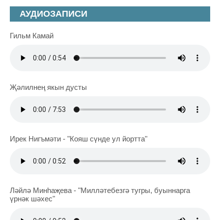
АУДИОЗАПИСИ
Гильм Камай
Җәлилнең якын дусты
Ирек Нигъмәти - "Кояш сүнде ул йортта"
Ләйлә Минһаҗева - "Милләтебезгә тугры, буыннарга
үрнәк шәхес"