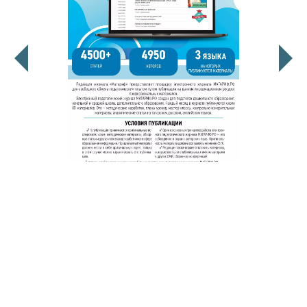
© 2011 - 2026. Сетевое издание «Мәгариф-уку» (перевод
«Просвещение-чтение»). Все права защищены.
© ТАТМЕДИА. Все материалы, размещенные на сайте, защищены
законом.
Перепечатка, воспроизведение и распространение в любом объеме
информации,
размещенной на сайте, возможна только с письменного согласия