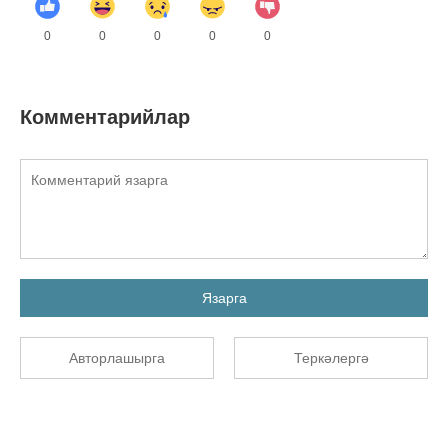
0
0
0
0
0
Комментарийлар
Язарга
Авторлашырга
Теркәлергә