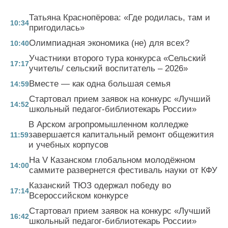
Татьяна Краснопёрова: «Где родилась, там и
10:34
пригодилась»
Олимпиадная экономика (не) для всех?
10:40
Участники второго тура конкурса «Сельский
17:17
учитель/ сельский воспитатель – 2026»
Вместе — как одна большая семья
14:59
Стартовал прием заявок на конкурс «Лучший
14:52
школьный педагог-библиотекарь России»
В Арском агропромышленном колледже
завершается капитальный ремонт общежития
11:59
и учебных корпусов
На V Казанском глобальном молодёжном
14:00
саммите развернется фестиваль науки от КФУ
Казанский ТЮЗ одержал победу во
17:14
Всероссийском конкурсе
Стартовал прием заявок на конкурс «Лучший
16:42
школьный педагог-библиотекарь России»