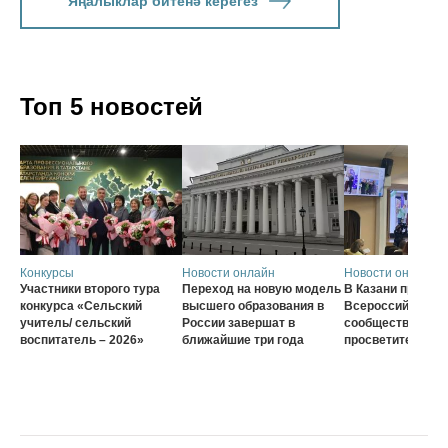
Яңалыклар битенә керегез
Топ 5 новостей
Конкурсы
Новости онлайн
Новости онлайн
Участники второго тура
Переход на новую модель
В Казани проход
конкурса «Сельский
высшего образования в
Всероссийского
учитель/ сельский
России завершат в
сообщества наст
воспитатель – 2026»
ближайшие три года
просветителей