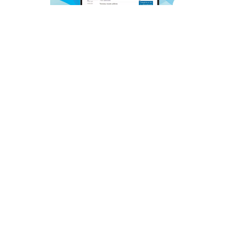
© 2011 - 2026. Сетевое издание «Мәгариф-уку» (перевод
«Просвещение-чтение»). Все права защищены.
© ТАТМЕДИА. Все материалы, размещенные на сайте, защищены
законом.
Перепечатка, воспроизведение и распространение в любом объеме
информации,