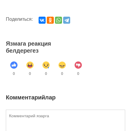
Поделиться:
Язмага реакция
белдерегез
0
0
0
0
0
Комментарийлар