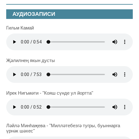
АУДИОЗАПИСИ
Гильм Камай
Җәлилнең якын дусты
Ирек Нигъмәти - "Кояш сүнде ул йортта"
Ләйлә Минһаҗева - "Милләтебезгә тугры, буыннарга
үрнәк шәхес"