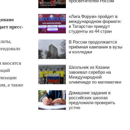
просветителей России
«Лига Форум» пройдет в
довано
международном формате:
в Татарстан приедут
ает пресс-
студенты из 44 стран
латы,
В России продолжается
приёмная кампания в вузы
мендовало
и колледжи
 вносятся
Школьник из Казани
енций
завоевал серебро на
Международной
ализации
олимпиаде по математике
ия, а также
Домашние задания в
российских школах
предложили проверять
устно