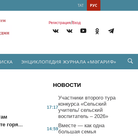
ТАТ
РУС
/
Регистрация
Вход
ПИСКА
ЭНЦИКЛОПЕДИЯ ЖУРНАЛА «МӘГАРИФ»
НОВОСТИ
Участники второго тура
конкурса «Сельский
17:17
учитель/ сельский
воспитатель – 2026»
огам
е горя...
Вместе — как одна
14:59
большая семья