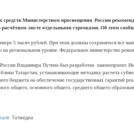
их средств Министерством просвещения России рекомен
 расчётном листе отдельными строчками. Об этом сообщ
змере 5 тысяч рублей. При этом должны сохраняться все вып
во на региональном уровне. Федеральное министерство реко
России Владимира Путина был разработан законопроект. Им
ублики Татарстан, устанавливающие методику расчета субв
кого бюджета на обеспечение государственных гарантий ре
ного общего, основного общего, среднего общего образован
нале
Татмедиа