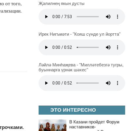
о от того,
Җәлилнең якын дусты
еализации.
Ирек Нигъмәти - "Кояш сүнде ул йортта"
Ләйлә Минһаҗева - "Милләтебезгә тугры,
буыннарга үрнәк шәхес"
ЭТО ИНТЕРЕСНО
В Казани пройдет Форум
наставников-
трочками.