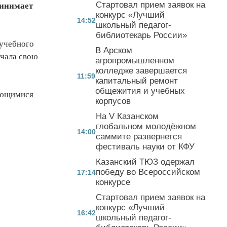
Стартовал прием заявок на
ринимает
конкурс «Лучший
14:52
школьный педагог-
библиотекарь России»
 учебного
В Арском
ачала свою
агропромышленном
колледже завершается
11:59
капитальный ремонт
общежития и учебных
сающимися
корпусов
На V Казанском
глобальном молодёжном
14:00
саммите развернется
фестиваль науки от КФУ
Казанский ТЮЗ одержал
победу во Всероссийском
17:14
конкурсе
Стартовал прием заявок на
конкурс «Лучший
16:42
школьный педагог-