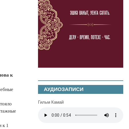
нова к
АУДИОЗАПИСИ
чебные
Гильм Камай
стояло
нтажные
 к 1