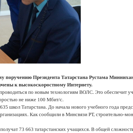
му поручению Президента Татарстана Рустама Минниха
ючены к высокоскоростному Интернету.
 проводиться по новым технологиям ВОЛС. Это обеспечит у
оростью не ниже 100 Мбит/с.
35 школ Татарстана. До начала нового учебного года пред
организациях. Как сообщили в Минсвязи РТ, строительно-мо
получат 73 663 татарстанских учащихся. В общей сложности