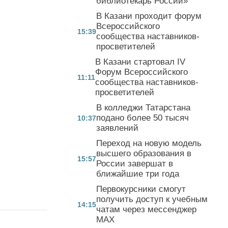
библиотекарь России»
В Казани проходит форум
Всероссийского
15:39
сообщества наставников-
просветителей
В Казани стартовал IV
Форум Всероссийского
11:11
сообщества наставников-
просветителей
В колледжи Татарстана
подано более 50 тысяч
10:37
заявлений
Переход на новую модель
высшего образования в
15:57
России завершат в
ближайшие три года
Первокурсники смогут
получить доступ к учебным
14:15
чатам через мессенджер
MAX