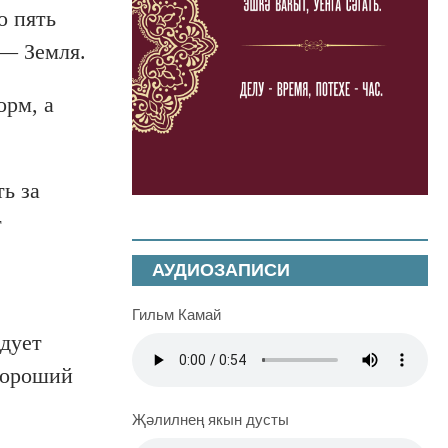
о пять
 — Земля.
орм, а
ь за
т
АУДИОЗАПИСИ
Гильм Камай
едует
 хороший
Җәлилнең якын дусты