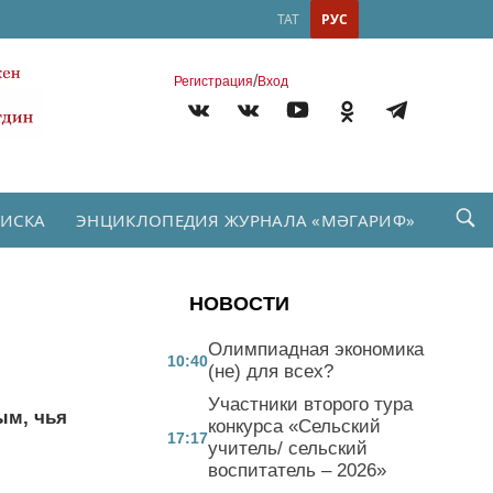
ТАТ
РУС
/
Регистрация
Вход
ПИСКА
ЭНЦИКЛОПЕДИЯ ЖУРНАЛА «МӘГАРИФ»
НОВОСТИ
Олимпиадная экономика
10:40
(не) для всех?
Участники второго тура
ым, чья
конкурса «Сельский
17:17
учитель/ сельский
воспитатель – 2026»