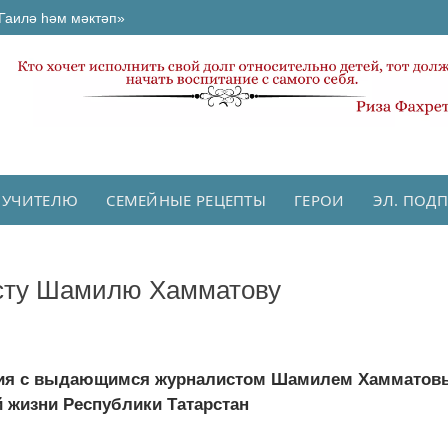
Гаилә һәм мәктәп»
 УЧИТЕЛЮ
СЕМЕЙНЫЕ РЕЦЕПТЫ
ГЕРОИ
ЭЛ. ПОД
исту Шамилю Хамматову
ания с выдающимся журналистом Шамилем Хамматов
 жизни Республики Татарстан