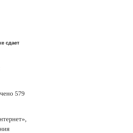
е сдает
и
чено 579
нтернет»,
ания