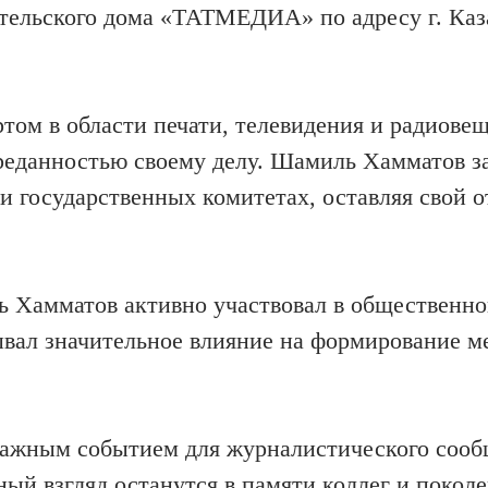
ательского дома «ТАТМЕДИА» по адресу г. Каза
м в области печати, телевидения и радиове
реданностью своему делу. Шамиль Хамматов з
и государственных комитетах, оставляя свой о
 Хамматов активно участвовал в общественно
ывал значительное влияние на формирование м
ажным событием для журналистического сооб
ный взгляд останутся в памяти коллег и покол