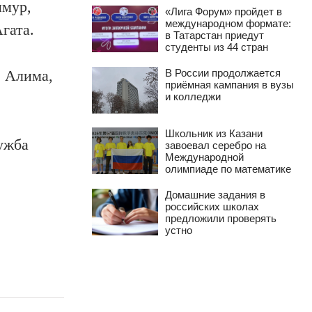
имур,
«Лига Форум» пройдет в
международном формате:
гата.
в Татарстан приедут
студенты из 44 стран
, Алима,
В России продолжается
приёмная кампания в вузы
и колледжи
Школьник из Казани
лужба
завоевал серебро на
Международной
олимпиаде по математике
Домашние задания в
российских школах
предложили проверять
устно