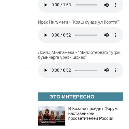
Ирек Нигъмәти - "Кояш сүнде ул йортта"
Ләйлә Минһаҗева - "Милләтебезгә тугры,
буыннарга үрнәк шәхес"
ЭТО ИНТЕРЕСНО
В Казани пройдет Форум
наставников-
просветителей России