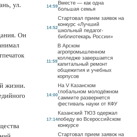
Вместе — как одна
нь, ул.
14:59
большая семья
Стартовал прием заявок на
конкурс «Лучший
14:52
школьный педагог-
щания. Он
библиотекарь России»
анимал
В Арском
агропромышленном
тпечаток
колледже завершается
11:59
капитальный ремонт
общежития и учебных
корпусов
й жизни.
На V Казанском
глобальном молодёжном
едийного
14:00
саммите развернется
фестиваль науки от КФУ
Казанский ТЮЗ одержал
победу во Всероссийском
17:14
щества
конкурсе
Стартовал прием заявок на
ений,