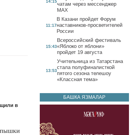
14:15
чатам через мессенджер
MAX
В Казани пройдет Форум
наставников-просветителей
11:17
России
Всероссийский фестиваль
«Яблоко от яблони»
15:43
пройдет 19 августа
Учительница из Татарстана
стала полуфиналисткой
13:53
пятого сезона телешоу
«Классная тема»
БАШКА ЯЗМАЛАР
бщили в
вспышки