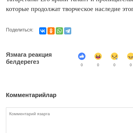
которые продолжат творческое наследие эт
Поделиться:
Язмага реакция
белдерегез
0
0
0
0
Комментарийлар