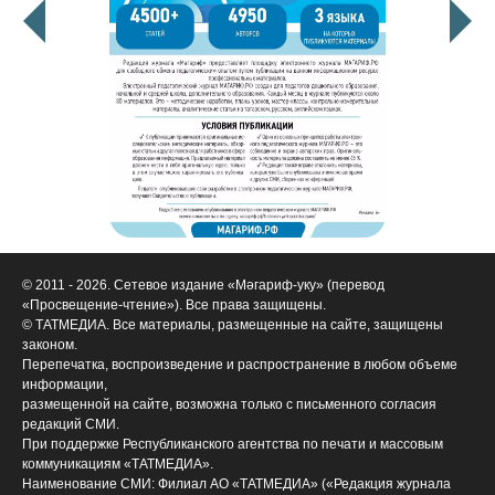
© 2011 - 2026. Сетевое издание «Мәгариф-уку» (перевод
«Просвещение-чтение»). Все права защищены.
© ТАТМЕДИА. Все материалы, размещенные на сайте, защищены
законом.
Перепечатка, воспроизведение и распространение в любом объеме
информации,
размещенной на сайте, возможна только с письменного согласия
редакций СМИ.
При поддержке Республиканского агентства по печати и массовым
коммуникациям «ТАТМЕДИА».
Наименование СМИ: Филиал АО «ТАТМЕДИА» («Редакция журнала