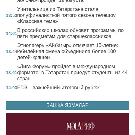
яблони» пройдет 19 августа
Учительница из Татарстана стала
полуфиналисткой пятого сезона телешоу
13:53
«Классная тема»
В российских школах обновят программы по
14:01
пяти предметам для старшеклассников
Этнолагерь «Айбагыр» отмечает 15-летие:
юбилейная смена объединила более 100
13:44
детей-кряшен
«Лига Форум» пройдет в международном
формате: в Татарстан приедут студенты из 44
13:01
стран
ЕГЭ – важнейший итоговый рубеж
14:03
БАШКА ЯЗМАЛАР