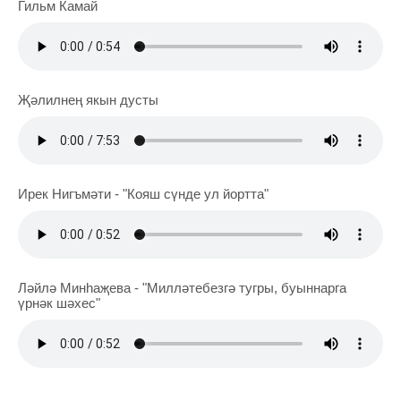
Гильм Камай
Җәлилнең якын дусты
Ирек Нигъмәти - "Кояш сүнде ул йортта"
Ләйлә Минһаҗева - "Милләтебезгә тугры, буыннарга
үрнәк шәхес"