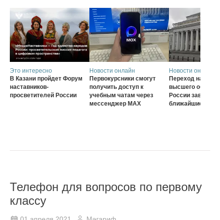
Это интересно
Новости онлайн
Новости онлайн
В Казани пройдет Форум
Первокурсники смогут
Переход на нову
наставников-
получить доступ к
высшего образов
просветителей России
учебным чатам через
России завершат
мессенджер MAX
ближайшие три г
Телефон для вопросов по первому
классу
01 апреля 2021
Мәгариф