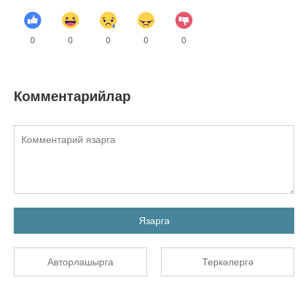
0
0
0
0
0
Комментарийлар
Язарга
Авторлашырга
Теркәлергә