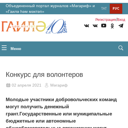
Объединенный портал журналов «Мәгариф» и
ТАТ
РУС
«Гаилә һәм мәктәп»
/
Регистрация
Вход
Меню
Конкурс для волонтеров
02 апреля 2021
Мәгариф
Молодые участники добровольческих команд
могут получить денежный
грант.Государственные или муниципальные
бюджетные или автономные