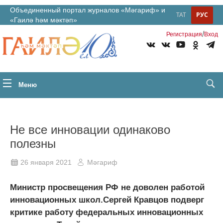
Объединенный портал журналов «Мәгариф» и
ТАТ
РУС
«Гаилә һәм мәктәп»
/
Регистрация
Вход
Меню
Не все инновации одинаково
полезны
26 января 2021
Мәгариф
Министр просвещения РФ не доволен работой
инновационных школ.Сергей Кравцов подверг
критике работу федеральных инновационных