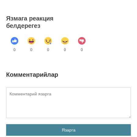
Язмага реакция
белдерегез
0
0
0
0
0
Комментарийлар
Язарга