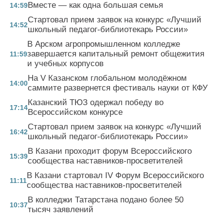
Вместе — как одна большая семья
14:59
Стартовал прием заявок на конкурс «Лучший
14:52
школьный педагог-библиотекарь России»
В Арском агропромышленном колледже
завершается капитальный ремонт общежития
11:59
и учебных корпусов
На V Казанском глобальном молодёжном
14:00
саммите развернется фестиваль науки от КФУ
Казанский ТЮЗ одержал победу во
17:14
Всероссийском конкурсе
Стартовал прием заявок на конкурс «Лучший
16:42
школьный педагог-библиотекарь России»
В Казани проходит форум Всероссийского
15:39
сообщества наставников-просветителей
В Казани стартовал IV Форум Всероссийского
11:11
сообщества наставников-просветителей
В колледжи Татарстана подано более 50
10:37
тысяч заявлений