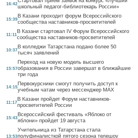
Стартовал прием заявок на конкурс «Лучший
16:42
школьный педагог-библиотекарь России»
В Казани проходит форум Всероссийского
15:39
сообщества наставников-просветителей
В Казани стартовал IV Форум Всероссийского
11:11
сообщества наставников-просветителей
В колледжи Татарстана подано более 50
10:37
тысяч заявлений
Переход на новую модель высшего
образования в России завершат в ближайшие
15:57
три года
Первокурсники смогут получить доступ к
14:15
учебным чатам через мессенджер MAX
В Казани пройдет Форум наставников-
11:17
просветителей России
Всероссийский фестиваль «Яблоко от
15:43
яблони» пройдет 19 августа
Учительница из Татарстана стала
полуфиналисткой пятого сезона телешоу
13:53