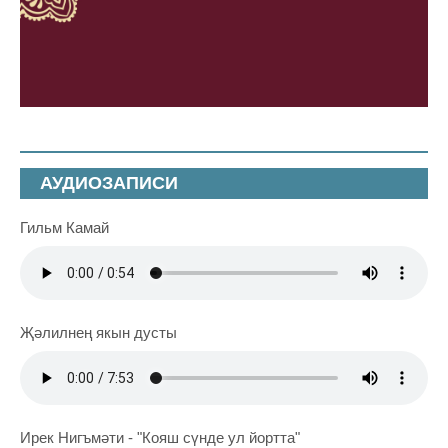
АУДИОЗАПИСИ
Гильм Камай
Җәлилнең якын дусты
Ирек Нигъмәти - "Кояш сүнде ул йортта"