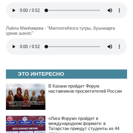
Ләйлә Минһаҗева - "Милләтебезгә тугры, буыннарга
үрнәк шәхес"
ЭТО ИНТЕРЕСНО
В Казани пройдет Форум
наставников-просветителей России
«Лига Форум» пройдет в
международном формате: в
Татарстан приедут студенты из 44