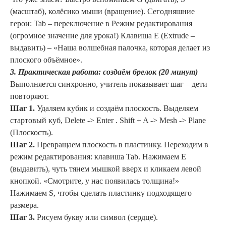
(масштаб), колёсико мыши (вращение). Сегодняшние
герои: Tab – переключение в Режим редактирования
(огромное значение для урока!) Клавиша E (Extrude –
выдавить) – «Наша волшебная палочка, которая делает из
плоского объёмное».
3. Практическая работа
: создаём брелок (20 минут)
Выполняется синхронно, учитель показывает шаг – дети
повторяют.
Шаг 1.
Удаляем кубик и создаём плоскость. Выделяем
стартовый куб, Delete -> Enter . Shift + A -> Mesh -> Plane
(Плоскость).
Шаг 2.
Превращаем плоскость в пластинку. Переходим в
режим редактирования: клавиша Tab. Нажимаем E
(выдавить), чуть тянем мышкой вверх и кликаем левой
кнопкой. «Смотрите, у нас появилась толщина!»
Нажимаем S, чтобы сделать пластинку подходящего
размера.
Шаг 3.
Рисуем букву или символ (сердце).