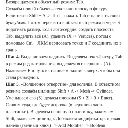
Возвращаемся в объектный режим: Tab.
Создаём новый объект – текст или плоскую фигуру.
Если текст: Shift + A -> Text – нажать Tab и написать свою
букву/имя. Потом перевести в объектный режим и через S
подогнать размер. Если лого/сердце: создать плоскость,
Tab, выделить всё (A), удалить (X -> Vertices), потом с
помощью Ctrl + ЛКМ нарисовать точки и F соединить их в
грань.
Шаг 4.
Выдавливаем надпись. Выделяем текст/фигуру, Tab
в режим редактирования, выделяем все вершины (A).
Нажимаем E и чуть вытягиваем надпись вверх, чтобы она
стала рельефной.
Шаг 5.
«Волшебное отверстие» для колечка. В объектном
режиме создаём цилиндр: Shift + A -> Mesh -> Cylinder.
Уменьшаем его (S), делаем плоским (S + Z + 0 + Enter).
Ставим туда, где будет дырочка (в верхнюю часть
пластинки). Выделяем основную пластинку, зажимаем
Shift, выделяем цилиндр. Добавляем модификатор: правая
панель (гаечный ключ) –> Add Modifier –> Boolean