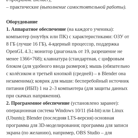
– практические
(выполнение самостоятельной работы).
Оборудование
1. Аппаратное обеспечение
(на каждого ученика):
к
омпьютер (ноутбук или ПК) с характеристиками: ОЗУ от
8 ГБ (лучше 16 ГБ), 4-ядерный процессор, поддержка
OpenGL 4.3.; монитор (диагональ от 19, разрешение не
менее 1366×768);
клавиатура (стандартная, с цифровым
блоком (для удобного ввода размеров); мышь (обязательно
с колёсиком и третьей кнопкой (средней) – в Blender она
незаменима); коврик для мыши: бесперебойный источник
питания (ИБП) 1 на 2–3 компьютера (для защиты данных
при скачках напряжения).
2. Программное обеспечение
(установлено заранее):
о
перационная система Windows 10/11 (64‑bit) или Linux
(Ubuntu); Blender (последняя LTS-версия) основная
программа для 3D-моделирования; программа для записи
экрана (по желанию), например, OBS Studio – для