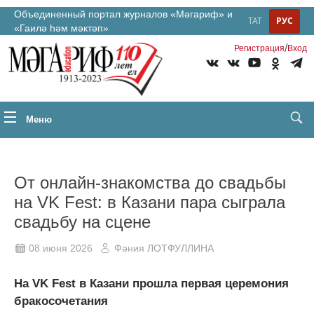
Объединенный портал журналов «Мәгариф» и
ТАТ
РУС
«Гаилә һәм мәктәп»
/
Регистрация
Вход
Меню
От онлайн-знакомства до свадьбы
на VK Fest: в Казани пара сыграла
свадьбу на сцене
08 июня 2026
Фәния ЛОТФУЛЛИНА
На VK Fest в Казани прошла первая церемония
бракосочетания