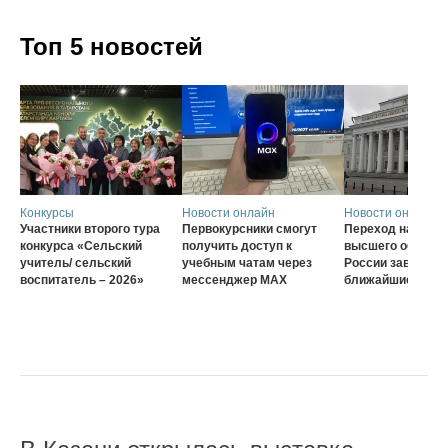
Топ 5 новостей
Конкурсы
Новости онлайн
Новости онлайн
Участники второго тура
Первокурсники смогут
Переход на нову
конкурса «Сельский
получить доступ к
высшего образов
учитель/ сельский
учебным чатам через
России завершат
воспитатель – 2026»
мессенджер MAX
ближайшие три г