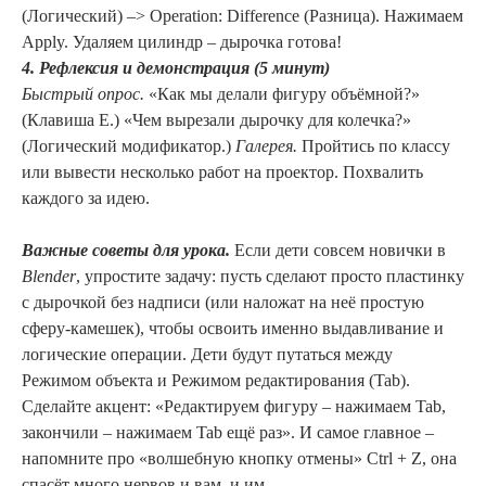
(Логический) –> Operation: Difference (Разница). Нажимаем
Apply. Удаляем цилиндр – дырочка готова!
4. Рефлексия и демонстрация (5 минут)
Быстрый опрос.
«Как мы делали фигуру объёмной?»
(Клавиша E.) «Чем вырезали дырочку для колечка?»
(Логический модификатор.)
Галерея.
Пройтись по классу
или вывести несколько работ на проектор. Похвалить
каждого за идею.
Важные советы для урока.
Если дети совсем новички в
Blender
, упростите задачу: пусть сделают просто пластинку
с дырочкой без надписи (или наложат на неё простую
сферу-камешек), чтобы освоить именно выдавливание и
логические операции. Дети будут путаться между
Режимом объекта и Режимом редактирования (Tab).
Сделайте акцент: «Редактируем фигуру – нажимаем Tab,
закончили – нажимаем Tab ещё раз». И самое главное –
напомните про «волшебную кнопку отмены» Ctrl + Z, она
спасёт много нервов и вам, и им.