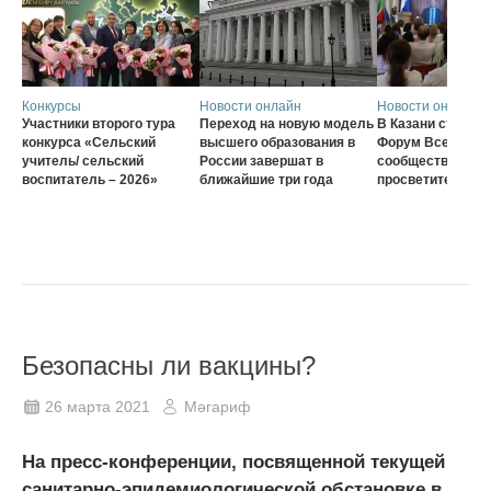
Конкурсы
Новости онлайн
Новости онлайн
Участники второго тура
Переход на новую модель
В Казани стартов
конкурса «Сельский
высшего образования в
Форум Всеросси
учитель/ сельский
России завершат в
сообщества наст
воспитатель – 2026»
ближайшие три года
просветителей
Безопасны ли вакцины?
26 марта 2021
Мәгариф
На пресс-конференции, посвященной текущей
санитарно-эпидемиологической обстановке в