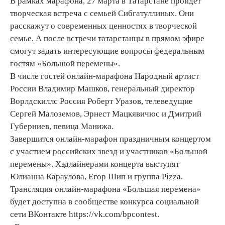
В рамках марафона, 27 марта в Татарстане пройдёт
творческая встреча с семьей Сибгатуллиных. Они
расскажут о современных ценностях в творческой
семье. А после встречи татарстанцы в прямом эфире
смогут задать интересующие вопросы федеральным
гостям «Большой перемены».
В числе гостей онлайн-марафона Народный артист
России Владимир Машков, генеральный директор
Ворлдскиллс Россия Роберт Уразов, телеведущие
Сергей Малоземов, Эрнест Мацкявичюс и Дмитрий
Губерниев, певица Манижа.
Завершится онлайн-марафон праздничным концертом
с участием российских звезд и участников «Большой
перемены». Хэдлайнерами концерта выступят
Юлианна Караулова, Егор Шип и группа Pizza.
Трансляция онлайн-марафона «Большая перемена»
будет доступна в сообществе конкурса социальной
сети ВКонтакте https://vk.com/bpcontest.