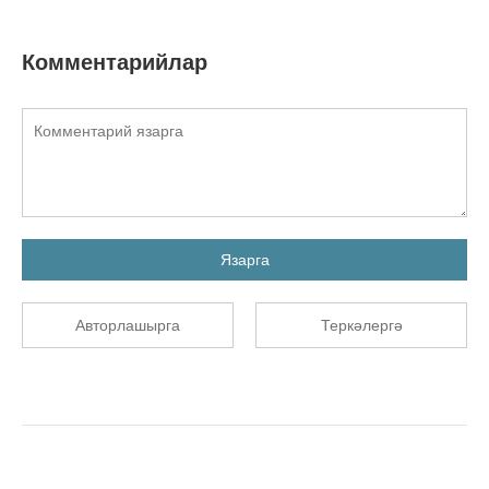
Комментарийлар
Язарга
Авторлашырга
Теркәлергә