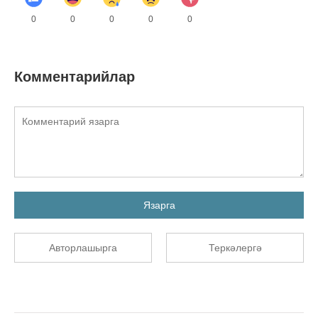
0
0
0
0
0
Комментарийлар
Язарга
Авторлашырга
Теркәлергә