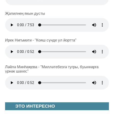
Җәлилнең якын дусты
Ирек Нигъмәти - "Кояш сүнде ул йортта"
Ләйлә Минһаҗева - "Милләтебезгә тугры, буыннарга
үрнәк шәхес"
ЭТО ИНТЕРЕСНО