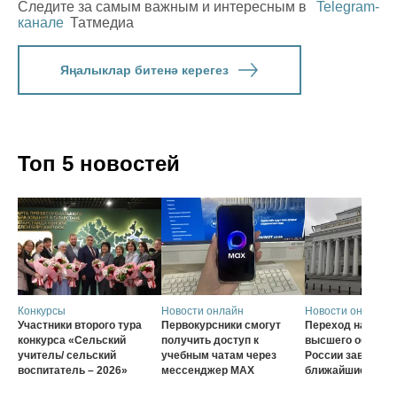
Следите за самым важным и интересным в
Telegram-
канале
Татмедиа
Яңалыклар битенә керегез
Топ 5 новостей
Конкурсы
Новости онлайн
Новости онлайн
Участники второго тура
Первокурсники смогут
Переход на нову
конкурса «Сельский
получить доступ к
высшего образов
учитель/ сельский
учебным чатам через
России завершат
воспитатель – 2026»
мессенджер MAX
ближайшие три г