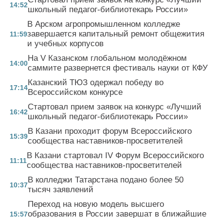
14:52
школьный педагог-библиотекарь России»
В Арском агропромышленном колледже
завершается капитальный ремонт общежития
11:59
и учебных корпусов
На V Казанском глобальном молодёжном
14:00
саммите развернется фестиваль науки от КФУ
Казанский ТЮЗ одержал победу во
17:14
Всероссийском конкурсе
Стартовал прием заявок на конкурс «Лучший
16:42
школьный педагог-библиотекарь России»
В Казани проходит форум Всероссийского
15:39
сообщества наставников-просветителей
В Казани стартовал IV Форум Всероссийского
11:11
сообщества наставников-просветителей
В колледжи Татарстана подано более 50
10:37
тысяч заявлений
Переход на новую модель высшего
образования в России завершат в ближайшие
15:57