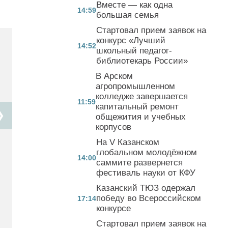
Вместе — как одна
14:59
большая семья
Стартовал прием заявок на
конкурс «Лучший
14:52
школьный педагог-
библиотекарь России»
В Арском
агропромышленном
колледже завершается
11:59
капитальный ремонт
❯
общежития и учебных
корпусов
На V Казанском
глобальном молодёжном
14:00
саммите развернется
фестиваль науки от КФУ
Казанский ТЮЗ одержал
победу во Всероссийском
17:14
конкурсе
Стартовал прием заявок на