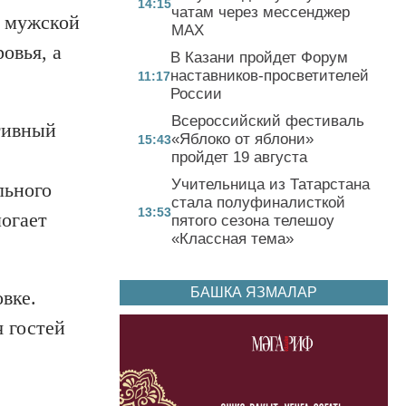
14:15
чатам через мессенджер
м мужской
MAX
овья, а
В Казани пройдет Форум
наставников-просветителей
11:17
России
Всероссийский фестиваль
тивный
«Яблоко от яблони»
15:43
пройдет 19 августа
Учительница из Татарстана
льного
стала полуфиналисткой
13:53
могает
пятого сезона телешоу
«Классная тема»
БАШКА ЯЗМАЛАР
вке.
 гостей