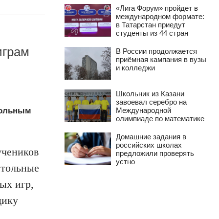
«Лига Форум» пройдет в
международном формате:
в Татарстан приедут
студенты из 44 стран
играм
В России продолжается
приёмная кампания в вузы
и колледжи
Школьник из Казани
завоевал серебро на
стольным
Международной
олимпиаде по математике
Домашние задания в
российских школах
учеников
предложили проверять
устно
стольные
ых игр,
дику