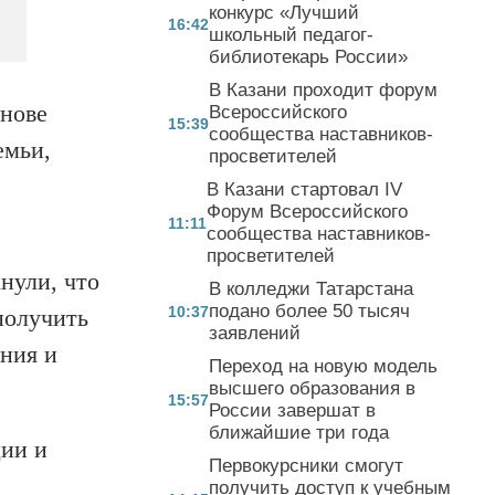
конкурс «Лучший
16:42
школьный педагог-
библиотекарь России»
В Казани проходит форум
снове
Всероссийского
15:39
сообщества наставников-
емьи,
просветителей
В Казани стартовал IV
Форум Всероссийского
11:11
сообщества наставников-
просветителей
нули, что
В колледжи Татарстана
подано более 50 тысяч
10:37
получить
заявлений
ния и
Переход на новую модель
высшего образования в
15:57
России завершат в
ближайшие три года
ции и
Первокурсники смогут
получить доступ к учебным