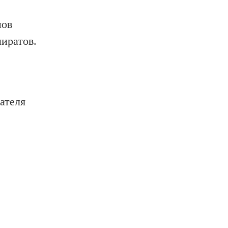
нов
иратов.
ателя