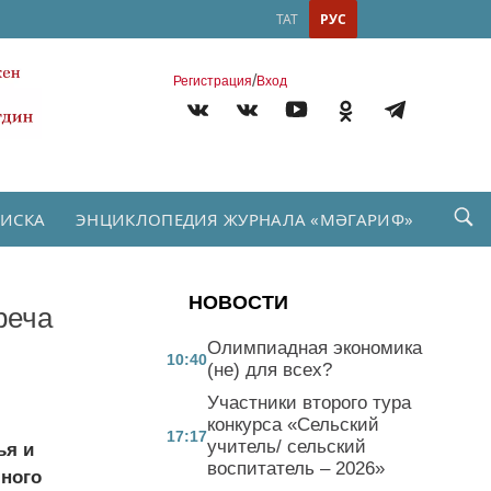
ТАТ
РУС
/
Регистрация
Вход
ПИСКА
ЭНЦИКЛОПЕДИЯ ЖУРНАЛА «МӘГАРИФ»
НОВОСТИ
реча
Олимпиадная экономика
10:40
(не) для всех?
Участники второго тура
конкурса «Сельский
17:17
учитель/ сельский
ья и
воспитатель – 2026»
чного