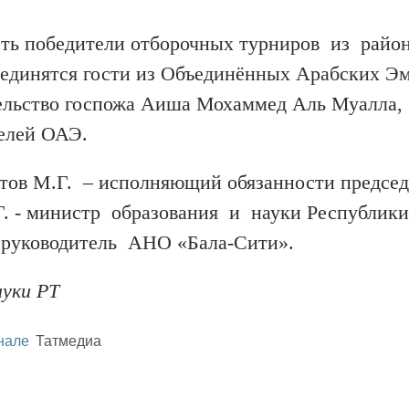
есть победители отборочных турниров из райо
оединятся гости из Объединённых Арабских Эм
ельство госпожа Аиша Мохаммед Аль Муалла,
елей ОАЭ.
тов М.Г. – исполняющий обязанности председ
Г. - министр образования и науки Республики
 руководитель АНО «Бала-Сити».
ауки РТ
нале
Татмедиа