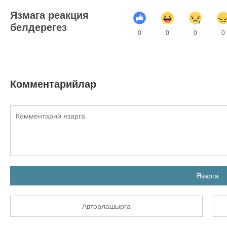
Язмага реакция
белдерегез
0
0
0
0
Комментарийлар
Язарга
Авторлашырга