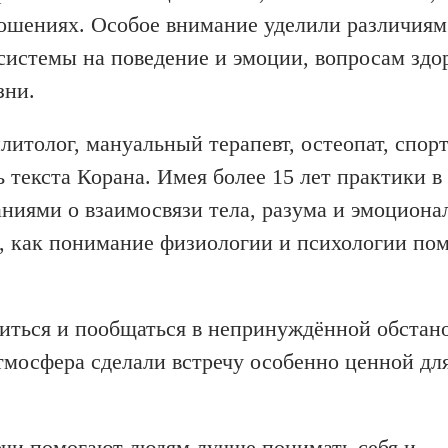
ношениях. Особое внимание уделили различия
истемы на поведение и эмоции, вопросам здор
зни.
итолог, мануальный терапевт, остеопат, спор
ь текста Корана. Имея более 15 лет практики в
аниями о взаимосвязи тела, разума и эмоциона
ом, как понимание физиологии и психологии по
иться и пообщаться в непринуждённой обстано
тмосфера сделали встречу особенно ценной для
ечи помогают людям лучше понимать себя и