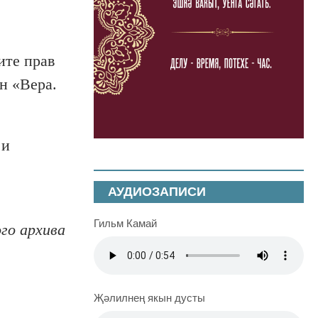
ите прав
н «Вера.
 и
АУДИОЗАПИСИ
Гильм Камай
го архива
Җәлилнең якын дусты