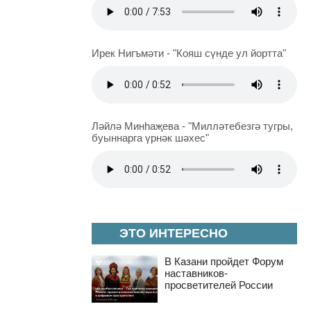
Ирек Нигъмәти - "Кояш сүнде ул йортта"
Ләйлә Минһаҗева - "Милләтебезгә тугры,
буыннарга үрнәк шәхес"
ЭТО ИНТЕРЕСНО
В Казани пройдет Форум
наставников-
просветителей России