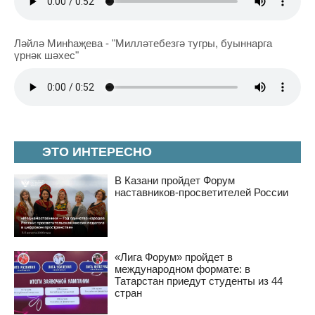
Ләйлә Минһаҗева - "Милләтебезгә тугры, буыннарга
үрнәк шәхес"
ЭТО ИНТЕРЕСНО
В Казани пройдет Форум
наставников-просветителей России
«Лига Форум» пройдет в
международном формате: в
Татарстан приедут студенты из 44
стран