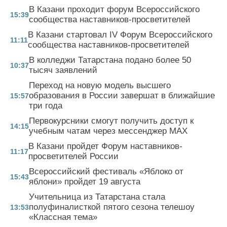
В Казани проходит форум Всероссийского
15:39
сообщества наставников-просветителей
В Казани стартовал IV Форум Всероссийского
11:11
сообщества наставников-просветителей
В колледжи Татарстана подано более 50
10:37
тысяч заявлений
Переход на новую модель высшего
образования в России завершат в ближайшие
15:57
три года
Первокурсники смогут получить доступ к
14:15
учебным чатам через мессенджер MAX
В Казани пройдет Форум наставников-
11:17
просветителей России
Всероссийский фестиваль «Яблоко от
15:43
яблони» пройдет 19 августа
Учительница из Татарстана стала
полуфиналисткой пятого сезона телешоу
13:53
«Классная тема»