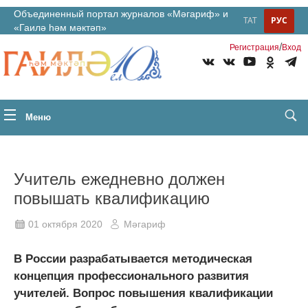
Объединенный портал журналов «Мәгариф» и
ТАТ
РУС
«Гаилә һәм мәктәп»
/
Регистрация
Вход
Меню
Учитель ежедневно должен
повышать квалификацию
01 октября 2020
Мәгариф
В России разрабатывается методическая
концепция профессионального развития
учителей. Вопрос повышения квалификации