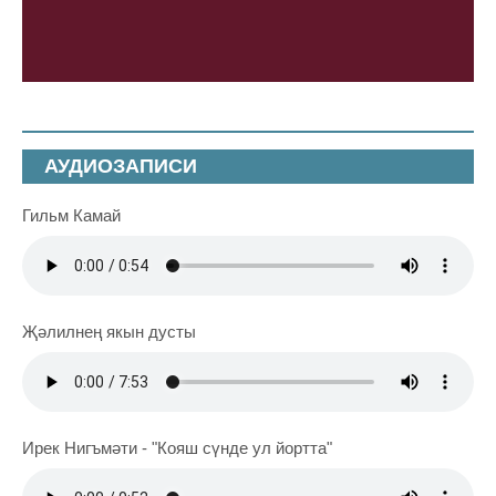
АУДИОЗАПИСИ
Гильм Камай
Җәлилнең якын дусты
Ирек Нигъмәти - "Кояш сүнде ул йортта"