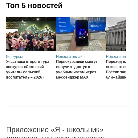
Топ 5 новостей
Конкурсы
Новости онлайн
Новости онлайн
Участники второго тура
Первокурсники смогут
Переход на нову
конкурса «Сельский
получить доступ к
высшего образов
учитель/ сельский
учебным чатам через
России завершат
воспитатель – 2026»
мессенджер MAX
ближайшие три г
Приложение «Я - школьник»