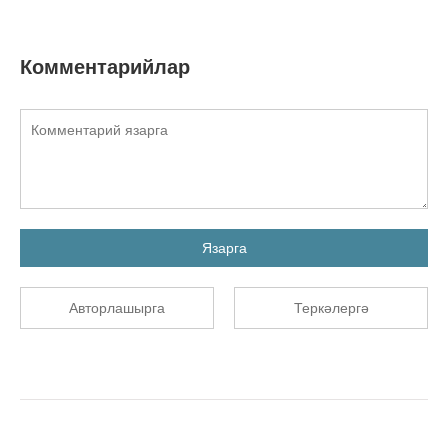
Комментарийлар
Язарга
Авторлашырга
Теркәлергә