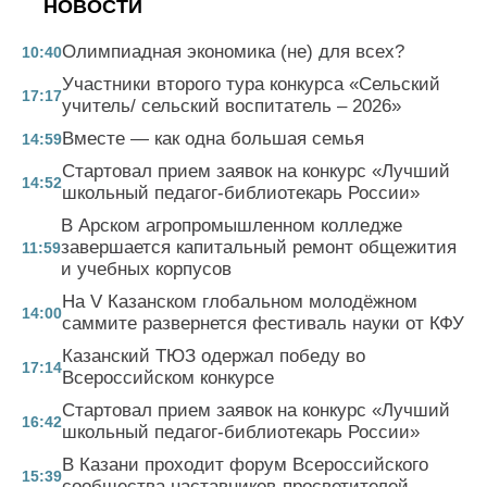
НОВОСТИ
Олимпиадная экономика (не) для всех?
10:40
Участники второго тура конкурса «Сельский
17:17
учитель/ сельский воспитатель – 2026»
Вместе — как одна большая семья
14:59
Стартовал прием заявок на конкурс «Лучший
14:52
школьный педагог-библиотекарь России»
В Арском агропромышленном колледже
завершается капитальный ремонт общежития
11:59
и учебных корпусов
На V Казанском глобальном молодёжном
14:00
саммите развернется фестиваль науки от КФУ
Казанский ТЮЗ одержал победу во
17:14
Всероссийском конкурсе
Стартовал прием заявок на конкурс «Лучший
16:42
школьный педагог-библиотекарь России»
В Казани проходит форум Всероссийского
15:39
сообщества наставников-просветителей