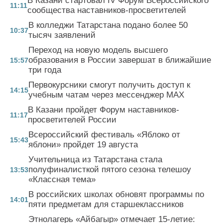
В Казани стартовал IV Форум Всероссийского
11:11
сообщества наставников-просветителей
В колледжи Татарстана подано более 50
10:37
тысяч заявлений
Переход на новую модель высшего
образования в России завершат в ближайшие
15:57
три года
Первокурсники смогут получить доступ к
14:15
учебным чатам через мессенджер MAX
В Казани пройдет Форум наставников-
11:17
просветителей России
Всероссийский фестиваль «Яблоко от
15:43
яблони» пройдет 19 августа
Учительница из Татарстана стала
полуфиналисткой пятого сезона телешоу
13:53
«Классная тема»
В российских школах обновят программы по
14:01
пяти предметам для старшеклассников
Этнолагерь «Айбагыр» отмечает 15-летие: