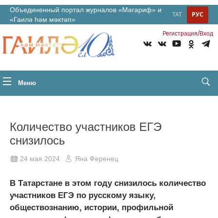
Объединенный портал журналов «Мәгариф» и
ТАТ
РУС
«Гаилә һәм мәктәп»
/
Регистрация
Вход
Меню
Количество участников ЕГЭ
снизилось
24 мая 2024
Яна Ференец
В Татарстане в этом году снизилось количество
участников ЕГЭ по русскому языку,
обществознанию, истории, профильной