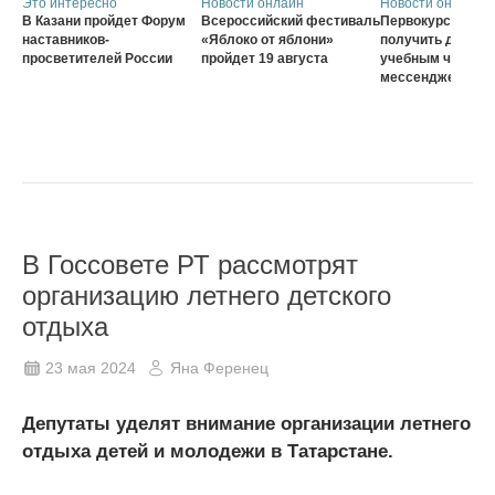
Это интересно
Новости онлайн
Новости онлайн
В Казани пройдет Форум
Всероссийский фестиваль
Первокурсники с
наставников-
«Яблоко от яблони»
получить доступ 
просветителей России
пройдет 19 августа
учебным чатам ч
мессенджер MA
В Госсовете РТ рассмотрят
организацию летнего детского
отдыха
23 мая 2024
Яна Ференец
Депутаты уделят внимание организации летнего
отдыха детей и молодежи в Татарстане.