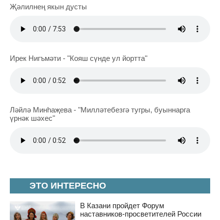
Җәлилнең якын дусты
Ирек Нигъмәти - "Кояш сүнде ул йортта"
Ләйлә Минһаҗева - "Милләтебезгә тугры, буыннарга
үрнәк шәхес"
ЭТО ИНТЕРЕСНО
В Казани пройдет Форум
наставников-просветителей России