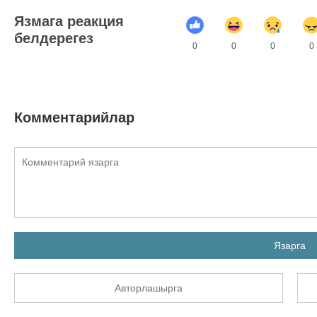
Язмага реакция
белдерегез
0
0
0
0
Комментарийлар
Язарга
Авторлашырга