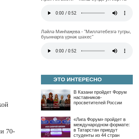
Ләйлә Минһаҗева - "Милләтебезгә тугры,
буыннарга үрнәк шәхес"
ЭТО ИНТЕРЕСНО
В Казани пройдет Форум
наставников-
просветителей России
кой
«Лига Форум» пройдет в
международном формате:
в Татарстан приедут
и 70-
студенты из 44 стран