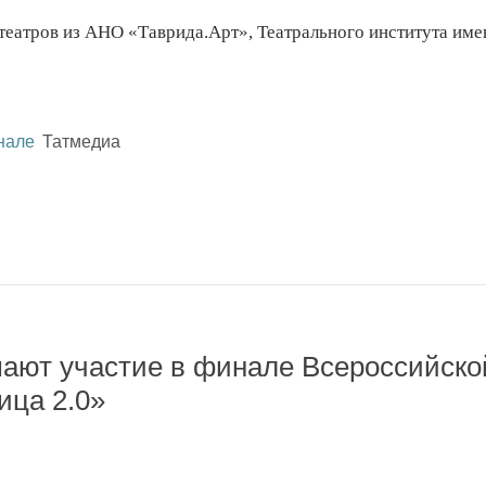
театров из АНО «Таврида.Арт», Театрального института име
нале
Татмедиа
мают участие в финале Всероссийско
ица 2.0»