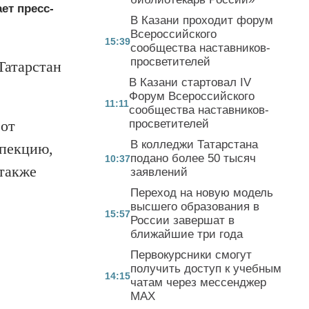
ет пресс-
В Казани проходит форум
Всероссийского
15:39
сообщества наставников-
просветителей
Татарстан
В Казани стартовал IV
Форум Всероссийского
11:11
сообщества наставников-
 от
просветителей
В колледжи Татарстана
спекцию,
подано более 50 тысяч
10:37
также
заявлений
Переход на новую модель
высшего образования в
15:57
России завершат в
ближайшие три года
Первокурсники смогут
получить доступ к учебным
14:15
чатам через мессенджер
MAX