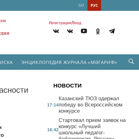
ТАТ
РУС
/
Регистрация
Вход
ПИСКА
ЭНЦИКЛОПЕДИЯ ЖУРНАЛА «МӘГАРИФ»
НОВОСТИ
асности
Казанский ТЮЗ одержал
победу во Всероссийском
17:14
конкурсе
Стартовал прием заявок на
конкурс «Лучший
н
16:42
школьный педагог-
го
библиотекарь России»