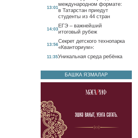
международном формате:
13:01
в Татарстан приедут
студенты из 44 стран
ЕГЭ – важнейший
14:03
итоговый рубеж
Секрет детского технопарка
13:56
«Кванториум»:
Уникальная среда ребёнка
11:35
БАШКА ЯЗМАЛАР