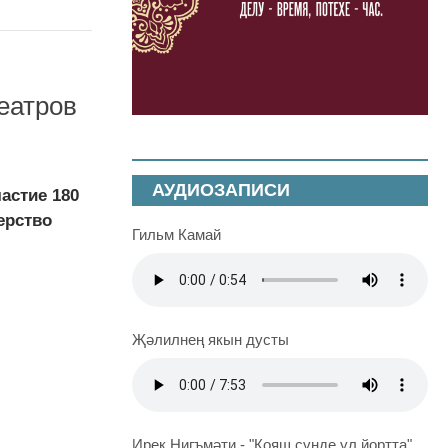
еатров
АУДИОЗАПИСИ
астие 180
ерство
Гильм Камай
Җәлилнең якын дусты
Ирек Нигъмәти - "Кояш сүнде ул йортта"