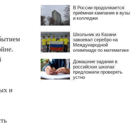
В России продолжается
приёмная кампания в вузы
и колледжи
Школьник из Казани
обытием
завоевал серебро на
Международной
ойне.
олимпиаде по математике
й
Домашние задания в
российских школах
предложили проверять
устно
ых и
сть