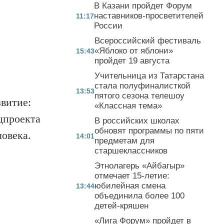
В Казани пройдет Форум
наставников-просветителей
11:17
России
Всероссийский фестиваль
«Яблоко от яблони»
15:43
пройдет 19 августа
Учительница из Татарстана
стала полуфиналисткой
13:53
пятого сезона телешоу
звитие:
«Классная тема»
цпроекта
В российских школах
обновят программы по пяти
ловека.
14:01
предметам для
старшеклассников
Этнолагерь «Айбагыр»
отмечает 15-летие:
юбилейная смена
13:44
объединила более 100
детей-кряшен
«Лига Форум» пройдет в