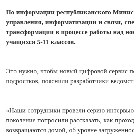
По информации республиканского Минист
управления, информатизации и связи, с
т
рансформации
в процессе работы
над
н
учащихся
5-11 классов
.
Это нужно, ч
тобы новый цифровой сервис 
подростков
,
пояснили
разработчики
ведомст
«Наши сотрудники провели серию
интервью
поколение
попросили рассказать, как прохо
возвращаются домой, об уровне загруженно