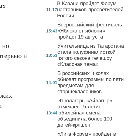
В Казани пройдет Форум
ых
наставников-просветителей
11:17
России
Всероссийский фестиваль
«Яблоко от яблони»
15:43
пройдет 19 августа
 но
Учительница из Татарстана
стала полуфиналисткой
тервью и
13:53
пятого сезона телешоу
«Классная тема»
В российских школах
обновят программы по пяти
14:01
предметам для
старшеклассников
оких
Этнолагерь «Айбагыр»
ки
–
отмечает 15-летие:
юбилейная смена
13:44
объединила более 100
детей-кряшен
«Лига Форум» пройдет в