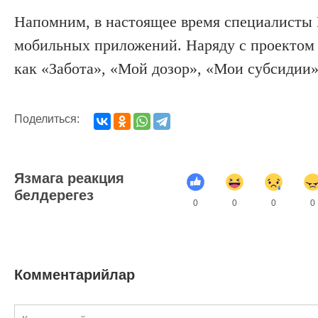
Напомним,
в настоящее время специалист
мобильных приложений
. Наряду с проекто
как
«Забота», «Мой дозор», «Мои субсидии»
Поделиться:
Язмага реакция
белдерегез
0
0
0
0
Комментарийлар