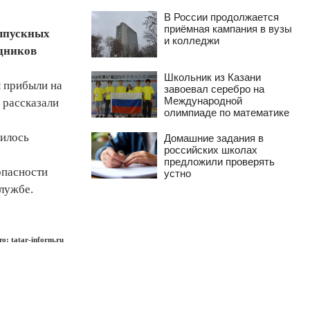
В России продолжается
приёмная кампания в вузы
выпускных
и колледжи
удников
Школьник из Казани
ы прибыли на
завоевал серебро на
Международной
 рассказали
олимпиаде по математике
чилось
Домашние задания в
российских школах
предложили проверять
опасности
устно
службе.
о: tatar-inform.ru