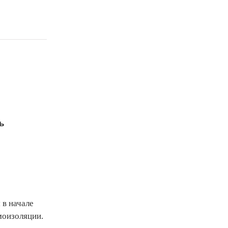
ь
 в начале
моизоляции.