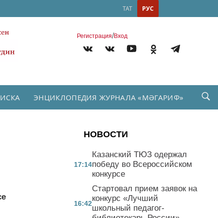
ТАТ
РУС
/
Регистрация
Вход
ПИСКА
ЭНЦИКЛОПЕДИЯ ЖУРНАЛА «МӘГАРИФ»
НОВОСТИ
Казанский ТЮЗ одержал
победу во Всероссийском
17:14
конкурсе
Стартовал прием заявок на
се
конкурс «Лучший
16:42
школьный педагог-
библиотекарь России»