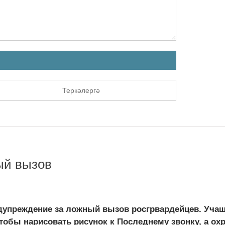
Теркәлергә
ый вызов
едупреждение за ложный вызов росгрвардейцев. Уча
обы нарисовать рисунок к Последнему звонку, а охр