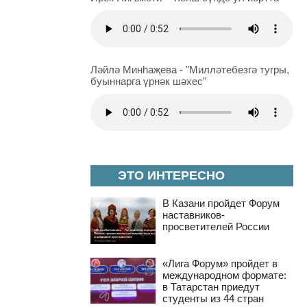
Ләйлә Минһаҗева - "Милләтебезгә тугры,
буыннарга үрнәк шәхес"
ЭТО ИНТЕРЕСНО
В Казани пройдет Форум
наставников-
просветителей России
«Лига Форум» пройдет в
международном формате:
в Татарстан приедут
студенты из 44 стран