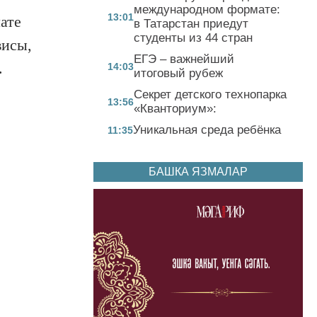
международном формате:
13:01
ате
в Татарстан приедут
студенты из 44 стран
висы,
ЕГЭ – важнейший
.
14:03
итоговый рубеж
Секрет детского технопарка
13:56
«Кванториум»:
Уникальная среда ребёнка
11:35
БАШКА ЯЗМАЛАР