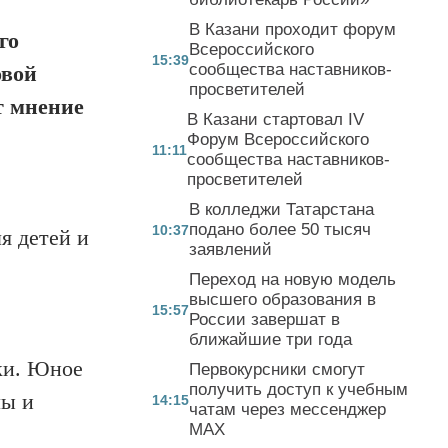
В Казани проходит форум
го
Всероссийского
15:39
сообщества наставников-
овой
просветителей
 мнение
В Казани стартовал IV
Форум Всероссийского
11:11
сообщества наставников-
просветителей
В колледжи Татарстана
подано более 50 тысяч
10:37
ля
детей и
заявлений
Переход на новую модель
высшего образования в
15:57
России завершат в
ближайшие три года
ки.
Юное
Первокурсники смогут
получить доступ к учебным
лы и
14:15
чатам через мессенджер
MAX