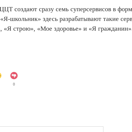
ы ЦЦТ
создают
сразу
семь
суперсервисов
в форм
м «Я-школьник» здесь разрабатывают
такие сер
, «Я строю», «Мое здоровье» и «Я гражданин»
0