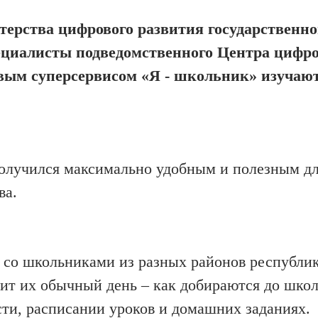
ерства цифрового развития государственно
пециалисты подведомственного Центра цифр
овым
суперсервисом
«Я - школьник»
изучают
получился максимально удобным и полезным д
ва
.
 со школьниками из
разных районов республи
дит их обычный день
–
как
добираются до шко
сти,
расписании
уроков и домашних заданиях.