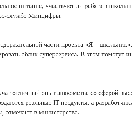
ол
ьное питание, участвуют ли ребята в школьн
сс-службе
Минцифры
.
содержательной части
проекта «Я – школьник»,
ировать облик
суперсервиса
. В этом помогут
ин
чат отличный опыт знакомства со сферой выс
оздаются реальные IT-продукты, а
разработчи
ы
, отмечают в министерстве
.