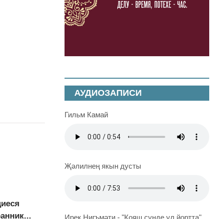
АУДИОЗАПИСИ
Гильм Камай
Җәлилнең якын дусты
щиеся
анник...
Ирек Нигъмәти - "Кояш сүнде ул йортта"