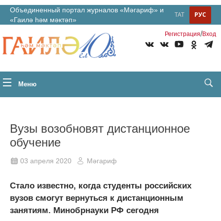
Объединенный портал журналов «Мәгариф» и
ТАТ
РУС
«Гаилә һәм мәктәп»
/
Регистрация
Вход
Меню
Вузы возобновят дистанционное
обучение
03 апреля 2020
Мәгариф
Стало известно, когда студенты российских
вузов смогут вернуться к дистанционным
занятиям. Минобрнауки РФ сегодня