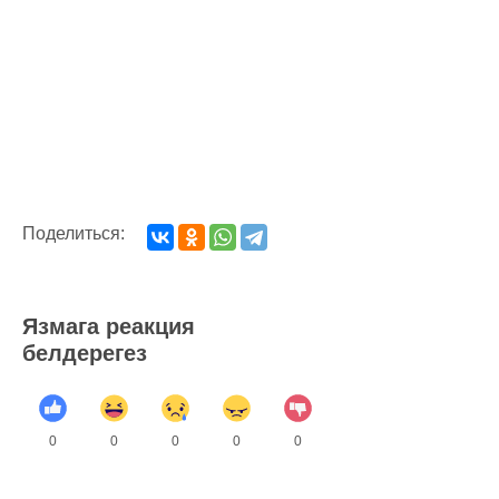
Поделиться:
Язмага реакция
белдерегез
0
0
0
0
0