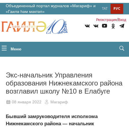
Объединенный портал журналов «Мәгариф» и
ТАТ
РУС
«Гаилә һәм мәктәп»
/
Регистрация
Вход
Меню
Экс-начальник Управления
образования Нижнекамского района
возглавил школу №10 в Елабуге
08 января 2022
Мәгариф
Бывший замруководителя исполкома
Нижнекамского района — начальник