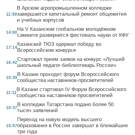
В Арском агропромышленном колледже
завершается капитальный ремонт общежития
11:59
и учебных корпусов
На V Казанском глобальном молодёжном
14:00
саммите развернется фестиваль науки от КФУ
Казанский ТЮЗ одержал победу во
17:14
Всероссийском конкурсе
Стартовал прием заявок на конкурс «Лучший
16:42
школьный педагог-библиотекарь России»
В Казани проходит форум Всероссийского
15:39
сообщества наставников-просветителей
В Казани стартовал IV Форум Всероссийского
11:11
сообщества наставников-просветителей
В колледжи Татарстана подано более 50
10:37
тысяч заявлений
Переход на новую модель высшего
образования в России завершат в ближайшие
15:57
три года