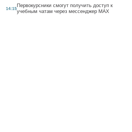
Первокурсники смогут получить доступ к
14:15
учебным чатам через мессенджер MAX
В Казани пройдет Форум наставников-
11:17
просветителей России
Всероссийский фестиваль «Яблоко от
15:43
яблони» пройдет 19 августа
Учительница из Татарстана стала
полуфиналисткой пятого сезона телешоу
13:53
«Классная тема»
БАШКА ЯЗМАЛАР