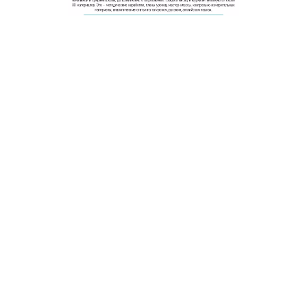
© 2011 - 2026. Сетевое издание «Мәгариф-уку» (перевод
«Просвещение-чтение»). Все права защищены.
© ТАТМЕДИА. Все материалы, размещенные на сайте, защищены
законом.
Перепечатка, воспроизведение и распространение в любом объеме
информации,
размещенной на сайте, возможна только с письменного согласия
редакций СМИ.
При поддержке Республиканского агентства по печати и массовым
коммуникациям «ТАТМЕДИА».
Наименование СМИ: Филиал АО «ТАТМЕДИА» («Редакция журнала
«Магариф»)
№ свидетельства о регистрации СМИ, дата: ФС 77-71190 от 27
сентября 2017 г.
выдано Федеральной службой по надзору в сфере связи,
информационных технологий и массовых коммуникаций