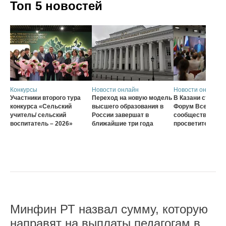
Топ 5 новостей
Конкурсы
Новости онлайн
Новости онлайн
Участники второго тура
Переход на новую модель
В Казани стартов
конкурса «Сельский
высшего образования в
Форум Всеросси
учитель/ сельский
России завершат в
сообщества наст
воспитатель – 2026»
ближайшие три года
просветителей
Минфин РТ назвал сумму, которую
направят на выплаты педагогам в