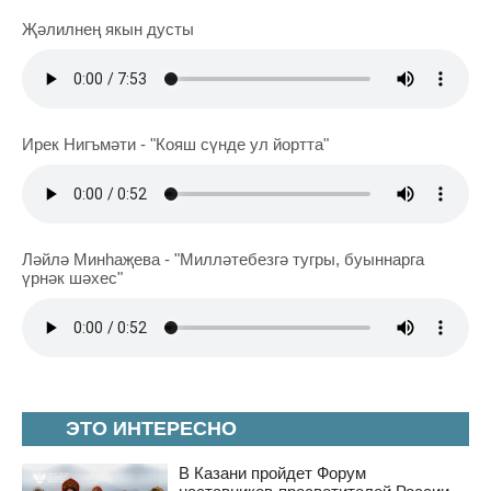
Җәлилнең якын дусты
Ирек Нигъмәти - "Кояш сүнде ул йортта"
Ләйлә Минһаҗева - "Милләтебезгә тугры, буыннарга
үрнәк шәхес"
ЭТО ИНТЕРЕСНО
В Казани пройдет Форум