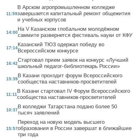
В Арском агропромышленном колледже
завершается капитальный ремонт общежития
11:59
и учебных корпусов
На V Казанском глобальном молодёжном
14:00
саммите развернется фестиваль науки от КФУ
Казанский ТЮЗ одержал победу во
17:14
Всероссийском конкурсе
Стартовал прием заявок на конкурс «Лучший
16:42
школьный педагог-библиотекарь России»
В Казани проходит форум Всероссийского
15:39
сообщества наставников-просветителей
В Казани стартовал IV Форум Всероссийского
11:11
сообщества наставников-просветителей
В колледжи Татарстана подано более 50
10:37
тысяч заявлений
Переход на новую модель высшего
образования в России завершат в ближайшие
15:57
три года