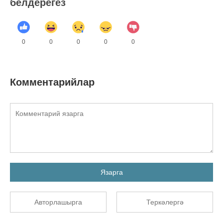
белдерегез
0
0
0
0
0
Комментарийлар
Язарга
Авторлашырга
Теркәлергә