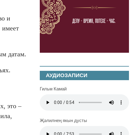
во и
е имеет
ым датам.
ьях.
АУДИОЗАПИСИ
Гильм Камай
, это –
ила,
Җәлилнең якын дусты