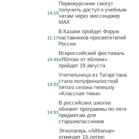
Первокурсники смогут
получить доступ к учебным
14:15
чатам через мессенджер
MAX
В Казани пройдет Форум
наставников-просветителей
11:17
России
Всероссийский фестиваль
«Яблоко от яблони»
15:43
пройдет 19 августа
Учительница из Татарстана
стала полуфиналисткой
13:53
пятого сезона телешоу
«Классная тема»
В российских школах
обновят программы по пяти
14:01
предметам для
старшеклассников
Этнолагерь «Айбагыр»
отмечает 15-летие: