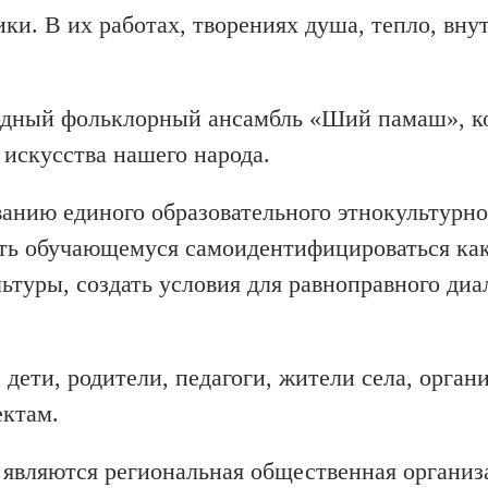
ки. В их работах, творениях душа, тепло, вну
родный фольклорный ансамбль «Ший памаш», 
 искусства нашего народа.
анию единого образовательного этнокультурно
сть обучающемуся самоидентифицироваться ка
туры, создать условия для равноправного диа
дети, родители, педагоги, жители села, орган
ктам.
являются региональная общественная организ