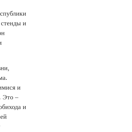
еспублики
 стенды и
он
и
вни,
ма.
имися и
. Это –
обихода и
зей
т