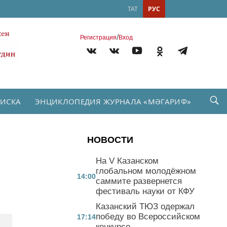
ТАТ
РУС
/
Регистрация
Вход
ПИСКА
ЭНЦИКЛОПЕДИЯ ЖУРНАЛА «МӘГАРИФ»
НОВОСТИ
На V Казанском
глобальном молодёжном
14:00
саммите развернется
фестиваль науки от КФУ
Казанский ТЮЗ одержал
победу во Всероссийском
17:14
конкурсе