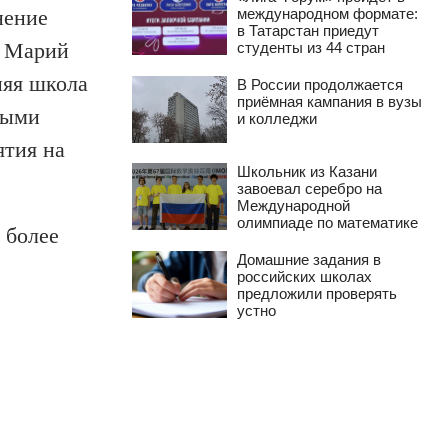
нение
международном формате:
в Татарстан приедут
и Марий
студенты из 44 стран
няя школа
В России продолжается
приёмная кампания в вузы
рыми
и колледжи
ятия на
Школьник из Казани
завоевал серебро на
Международной
олимпиаде по математике
 более
Домашние задания в
российских школах
предложили проверять
устно