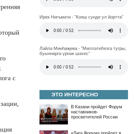
тренняя
Ирек Нигъмәти - "Кояш сүнде ул йортта"
который
Ләйлә Минһаҗева - "Милләтебезгә тугры,
буыннарга үрнәк шәхес"
го
к
лога с
ЭТО ИНТЕРЕСНО
изации,
В Казани пройдет Форум
наставников-
просветителей России
ация
«Лига Форум» пройдет в