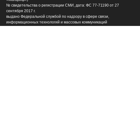
№ свидетельства о регистрации СМИ, дата: ФС 77-71190 от 27
сентября 2017 г.
выдано Федеральной службой по надзору в сфере связи,
информационных технологий и массовых коммуникаций
ФИО главного редактора: Закирова Гелюся Рауфовна
Адрес редакции: 420066, Российская Федерация, Татарстан Респ., г.
Казань, ул. Декабристов, д. 2
Телефон редакции: (843) 222-09-84 (14-61], 222-06-09
Учредитель СМИ: АО «ТАТМЕДИА»
Антикоррупционная политика
АО «ТАТМЕДИА» использует «cookie»
для персонализации
сервисов и удобства пользователей сайтом. Использование «cookie»
можно отменить в настройках браузера.
Политика конфиденциальности
(843) 222 09 84
Телефон АО «ТАТМЕДИА»:
16+