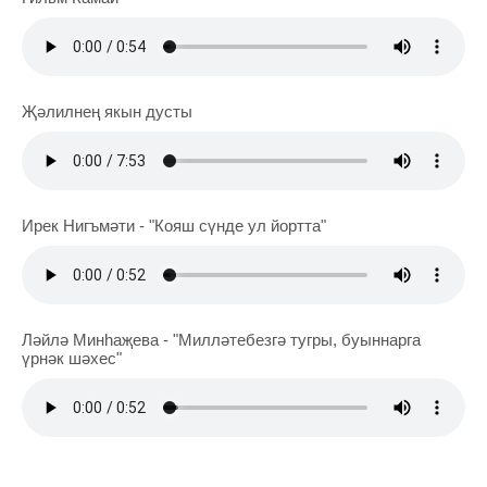
Җәлилнең якын дусты
Ирек Нигъмәти - "Кояш сүнде ул йортта"
Ләйлә Минһаҗева - "Милләтебезгә тугры, буыннарга
үрнәк шәхес"