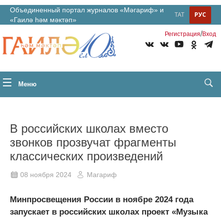
Объединенный портал журналов «Мәгариф» и
ТАТ
РУС
«Гаилә һәм мәктәп»
/
Регистрация
Вход
Меню
В российских школах вместо
звонков прозвучат фрагменты
классических произведений
08 ноября 2024
Магариф
Минпросвещения России в ноябре 2024 года
запускает в российских школах проект «Музыка