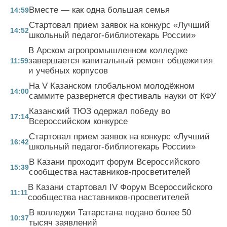
Вместе — как одна большая семья
14:59
Стартовал прием заявок на конкурс «Лучший
14:52
школьный педагог-библиотекарь России»
В Арском агропромышленном колледже
завершается капитальный ремонт общежития
11:59
и учебных корпусов
На V Казанском глобальном молодёжном
14:00
саммите развернется фестиваль науки от КФУ
Казанский ТЮЗ одержал победу во
17:14
Всероссийском конкурсе
Стартовал прием заявок на конкурс «Лучший
16:42
школьный педагог-библиотекарь России»
В Казани проходит форум Всероссийского
15:39
сообщества наставников-просветителей
В Казани стартовал IV Форум Всероссийского
11:11
сообщества наставников-просветителей
В колледжи Татарстана подано более 50
10:37
тысяч заявлений