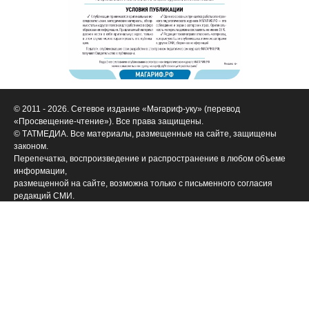
© 2011 - 2026. Сетевое издание «Мәгариф-уку» (перевод
«Просвещение-чтение»). Все права защищены.
© ТАТМЕДИА. Все материалы, размещенные на сайте, защищены
законом.
Перепечатка, воспроизведение и распространение в любом объеме
информации,
размещенной на сайте, возможна только с письменного согласия
редакций СМИ.
При поддержке Республиканского агентства по печати и массовым
коммуникациям «ТАТМЕДИА».
Наименование СМИ: Филиал АО «ТАТМЕДИА» («Редакция журнала
«Магариф»)
№ свидетельства о регистрации СМИ, дата: ФС 77-71190 от 27
сентября 2017 г.
выдано Федеральной службой по надзору в сфере связи,
информационных технологий и массовых коммуникаций
ФИО главного редактора: Закирова Гелюся Рауфовна