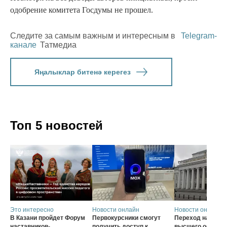
одобрение комитета Госдумы не прошел.
Следите за самым важным и интересным в
Telegram-
канале
Татмедиа
Яңалыклар битенә керегез
Топ 5 новостей
Это интересно
Новости онлайн
Новости онлайн
В Казани пройдет Форум
Первокурсники смогут
Переход на нову
наставников-
получить доступ к
высшего образов