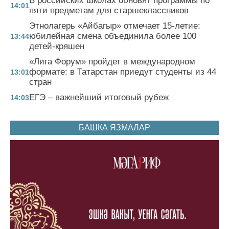
В российских школах обновят программы по
14:01
пяти предметам для старшеклассников
Этнолагерь «Айбагыр» отмечает 15-летие:
юбилейная смена объединила более 100
13:44
детей-кряшен
«Лига Форум» пройдет в международном
формате: в Татарстан приедут студенты из 44
13:01
стран
ЕГЭ – важнейший итоговый рубеж
14:03
БАШКА ЯЗМАЛАР