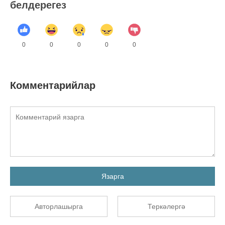
белдерегез
0
0
0
0
0
Комментарийлар
Язарга
Авторлашырга
Теркәлергә