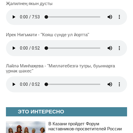
Җәлилнең якын дусты
Ирек Нигъмәти - "Кояш сүнде ул йортта"
Ләйлә Минһаҗева - "Милләтебезгә тугры, буыннарга
үрнәк шәхес"
ЭТО ИНТЕРЕСНО
В Казани пройдет Форум
наставников-просветителей России