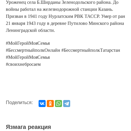
Уроженец села Б.Ширданы Зеленодольского района. До
войны работал на железнодорожной станции Казань.
Призван в 1941 году Нурлатским РВК ТАССР. Умер от ран
21 января 1943 году в деревне Путилово Минского района
Ленинградской области.
#МойГеройМояСемья
#БессмертныйполкОнлайн #БессмертныйполкТатарстан
#МойГеройМояСемья
#своихнебросаем
Поделиться:
Язмага реакция