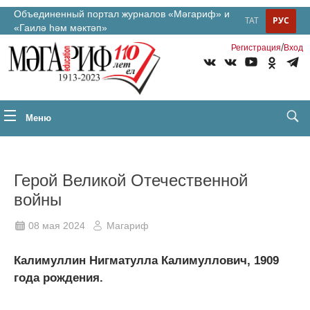
Объединенный портал журналов «Мәгариф» и
ТАТ
РУС
«Гаилә һәм мәктәп»
/
Регистрация
Вход
Меню
Герой Великой Отечественной
войны
08 мая 2024
Магариф
Калимуллин Нигматулла Калимуллович, 1909
года рождения.