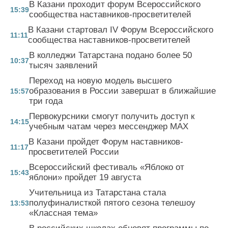
В Казани проходит форум Всероссийского
15:39
сообщества наставников-просветителей
В Казани стартовал IV Форум Всероссийского
11:11
сообщества наставников-просветителей
В колледжи Татарстана подано более 50
10:37
тысяч заявлений
Переход на новую модель высшего
образования в России завершат в ближайшие
15:57
три года
Первокурсники смогут получить доступ к
14:15
учебным чатам через мессенджер MAX
В Казани пройдет Форум наставников-
11:17
просветителей России
Всероссийский фестиваль «Яблоко от
15:43
яблони» пройдет 19 августа
Учительница из Татарстана стала
полуфиналисткой пятого сезона телешоу
13:53
«Классная тема»