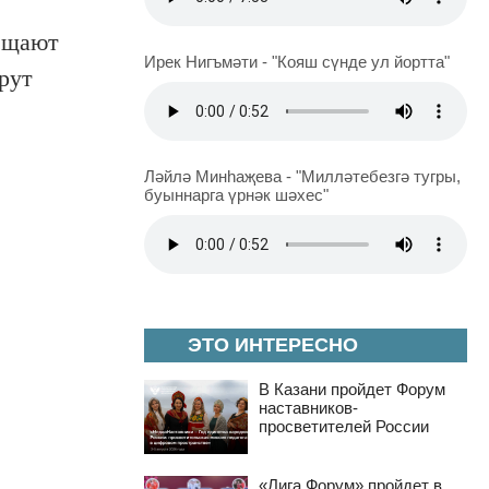
сещают
Ирек Нигъмәти - "Кояш сүнде ул йортта"
рут
Ләйлә Минһаҗева - "Милләтебезгә тугры,
буыннарга үрнәк шәхес"
ЭТО ИНТЕРЕСНО
В Казани пройдет Форум
наставников-
просветителей России
«Лига Форум» пройдет в