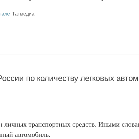
нале
Татмедиа
 России по количеству легковых авто
лн личных транспортных средств. Иными слова
чный автомобиль.