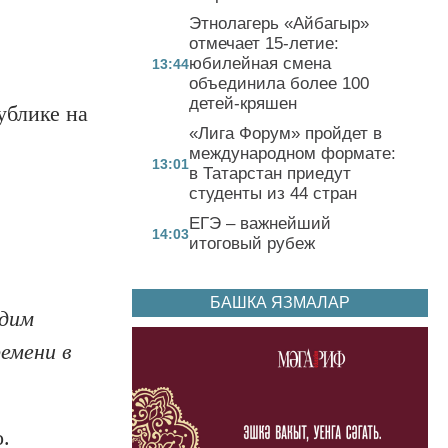
Этнолагерь «Айбагыр»
отмечает 15-летие:
юбилейная смена
13:44
объединила более 100
детей-кряшен
ублике на
«Лига Форум» пройдет в
международном формате:
13:01
в Татарстан приедут
студенты из 44 стран
ЕГЭ – важнейший
14:03
итоговый рубеж
БАШКА ЯЗМАЛАР
одим
емени в
.