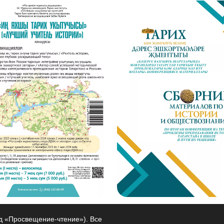
од «Просвещение-чтение»). Все