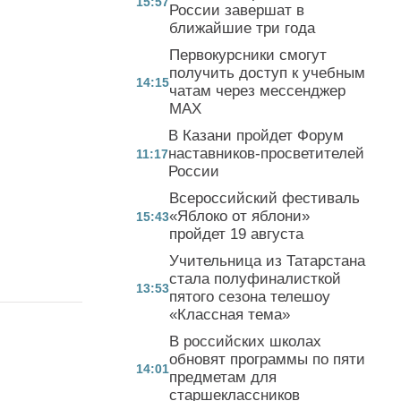
15:57
России завершат в
ближайшие три года
Первокурсники смогут
получить доступ к учебным
14:15
чатам через мессенджер
MAX
В Казани пройдет Форум
наставников-просветителей
11:17
России
Всероссийский фестиваль
«Яблоко от яблони»
15:43
пройдет 19 августа
Учительница из Татарстана
стала полуфиналисткой
13:53
пятого сезона телешоу
«Классная тема»
В российских школах
обновят программы по пяти
14:01
предметам для
старшеклассников