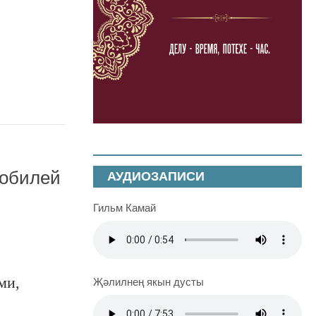
мобилей
АУДИОЗАПИСИ
Гильм Камай
ми,
Җәлилнең якын дусты