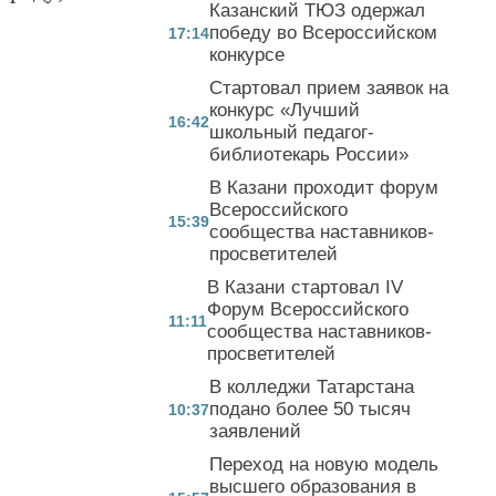
Казанский ТЮЗ одержал
победу во Всероссийском
17:14
конкурсе
Стартовал прием заявок на
конкурс «Лучший
16:42
школьный педагог-
библиотекарь России»
В Казани проходит форум
Всероссийского
15:39
сообщества наставников-
просветителей
В Казани стартовал IV
Форум Всероссийского
11:11
сообщества наставников-
просветителей
В колледжи Татарстана
подано более 50 тысяч
10:37
заявлений
Переход на новую модель
высшего образования в