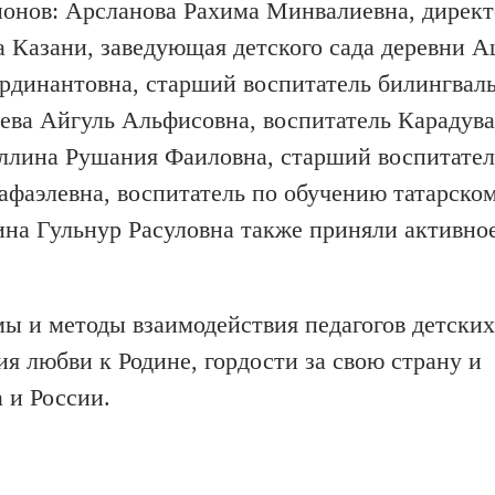
ионов: Арсланова Рахима Минвалиевна, директ
Казани, заведующая детского сада деревни А
рдинантовна, старший воспитатель билингвал
аева Айгуль Альфисовна, воспитатель Карадув
уллина Рушания Фаиловна, старший воспитател
афаэлевна, воспитатель по обучению татарско
ина Гульнур Расуловна также приняли активно
ы и методы взаимодействия педагогов детских
я любви к Родине, гордости за свою страну и
 и России.