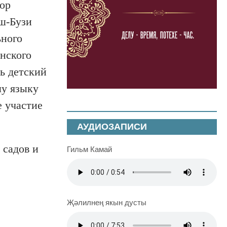
ор
ш-Бузи
ьного
анского
ь детский
му языку
е участие
АУДИОЗАПИСИ
 садов и
Гильм Камай
Җәлилнең якын дусты