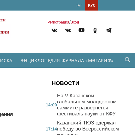
ТАТ
РУС
/
Регистрация
Вход
ПИСКА
ЭНЦИКЛОПЕДИЯ ЖУРНАЛА «МӘГАРИФ»
НОВОСТИ
На V Казанском
глобальном молодёжном
14:00
саммите развернется
фестиваль науки от КФУ
дения
Казанский ТЮЗ одержал
победу во Всероссийском
17:14
конкурсе