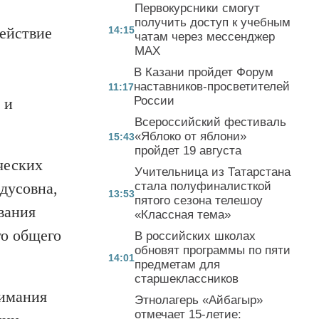
Первокурсники смогут
получить доступ к учебным
действие
14:15
чатам через мессенджер
MAX
В Казани пройдет Форум
наставников-просветителей
11:17
России
 и
Всероссийский фестиваль
«Яблоко от яблони»
15:43
пройдет 19 августа
ческих
Учительница из Татарстана
дусовна,
стала полуфиналисткой
13:53
пятого сезона телешоу
вания
«Классная тема»
го общего
В российских школах
обновят программы по пяти
14:01
предметам для
старшеклассников
нимания
Этнолагерь «Айбагыр»
отмечает 15-летие: