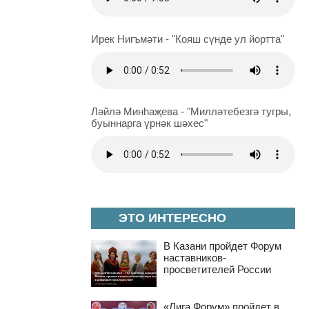
Ирек Нигъмәти - "Кояш сүнде ул йортта"
Ләйлә Минһаҗева - "Милләтебезгә тугры,
буыннарга үрнәк шәхес"
ЭТО ИНТЕРЕСНО
В Казани пройдет Форум
наставников-
просветителей России
«Лига Форум» пройдет в