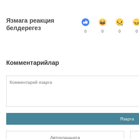
Язмага реакция
белдерегез
0
0
0
0
Комментарийлар
Язарга
Авторлашырга