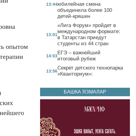
нии
юбилейная смена
13:44
объединила более 100
детей-кряшен
«Лига Форум» пройдет в
ровна
международном формате:
13:01
в Татарстан приедут
студенты из 44 стран
сь опытом
ЕГЭ – важнейший
отерапии
14:03
итоговый рубеж
Секрет детского технопарка
13:56
«Кванториум»:
ы
БАШКА ЯЗМАЛАР
рских
ьнейшего