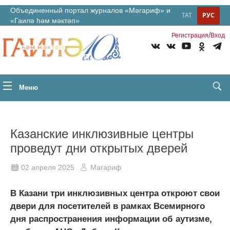
Объединенный портал журналов «Мәгариф» и
ТАТ
РУС
«Гаилә һәм мәктәп»
/
Регистрация
Вход
Меню
Казанские инклюзивные центры
проведут дни открытых дверей
02 апреля 2025
Магариф
В Казани три инклюзивных центра откроют свои
двери для посетителей в рамках Всемирного
дня распространения информации об аутизме,