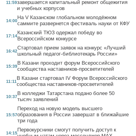
завершается капитальный ремонт общежития
11:59
и учебных корпусов
На V Казанском глобальном молодёжном
14:00
саммите развернется фестиваль науки от КФУ
Казанский ТЮЗ одержал победу во
17:14
Всероссийском конкурсе
Стартовал прием заявок на конкурс «Лучший
16:42
школьный педагог-библиотекарь России»
В Казани проходит форум Всероссийского
15:39
сообщества наставников-просветителей
В Казани стартовал IV Форум Всероссийского
11:11
сообщества наставников-просветителей
В колледжи Татарстана подано более 50
10:37
тысяч заявлений
Переход на новую модель высшего
образования в России завершат в ближайшие
15:57
три года
Первокурсники смогут получить доступ к
14:15
учебным чатам через мессенджер MAX