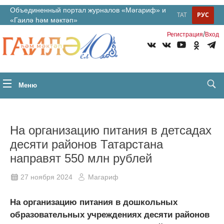
Объединенный портал журналов «Мәгариф» и
ТАТ
РУС
«Гаилә һәм мәктәп»
/
Регистрация
Вход
Меню
На организацию питания в детсадах
десяти районов Татарстана
направят 550 млн рублей
27 ноября 2024
Магариф
На организацию питания в дошкольных
образовательных учреждениях десяти районов