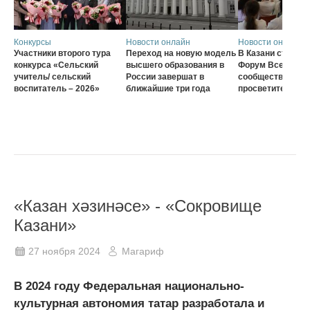
Конкурсы
Новости онлайн
Новости онлайн
Участники второго тура
Переход на новую модель
В Казани стартов
конкурса «Сельский
высшего образования в
Форум Всеросси
учитель/ сельский
России завершат в
сообщества наст
воспитатель – 2026»
ближайшие три года
просветителей
«Казан хəзинəсе» - «Сокровище
Казани»
27 ноября 2024
Магариф
В 2024 году Федеральная национально-
культурная автономия татар разработала и