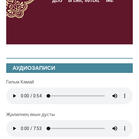
АУДИОЗАПИСИ
Гильм Камай
Җәлилнең якын дусты