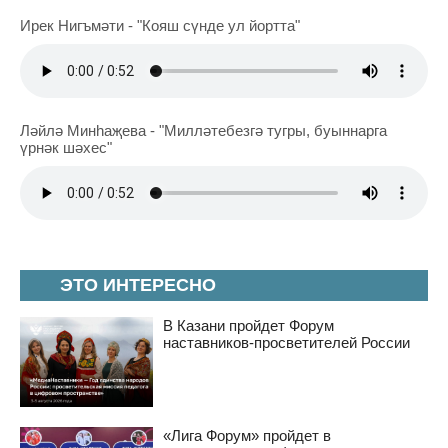
Ирек Нигъмәти - "Кояш сүнде ул йортта"
Ләйлә Минһаҗева - "Милләтебезгә тугры, буыннарга
үрнәк шәхес"
ЭТО ИНТЕРЕСНО
В Казани пройдет Форум
наставников-просветителей России
«Лига Форум» пройдет в