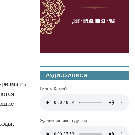
АУДИОЗАПИСИ
уризма из
Гильм Камай
аются
ующие
Җәлилнең якын дусты
воды,