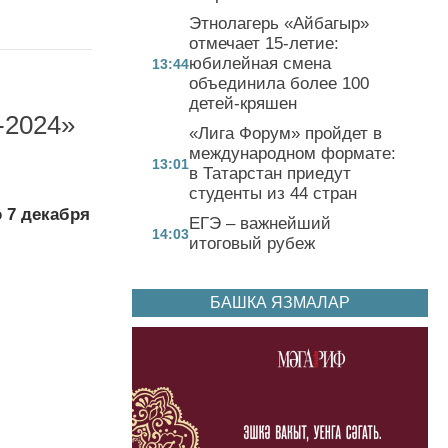
Этнолагерь «Айбагыр»
отмечает 15-летие:
юбилейная смена
13:44
объединила более 100
детей-кряшен
-2024»
«Лига Форум» пройдет в
международном формате:
13:01
в Татарстан приедут
студенты из 44 стран
 7 декабря
ЕГЭ – важнейший
14:03
итоговый рубеж
БАШКА ЯЗМАЛАР