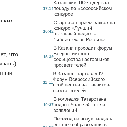
Казанский ТЮЗ одержал
победу во Всероссийском
17:14
конкурсе
йских
Стартовал прием заявок на
конкурс «Лучший
16:42
школьный педагог-
библиотекарь России»
В Казани проходит форум
ет, что
Всероссийского
15:39
сообщества наставников-
азань).
просветителей
анный
В Казани стартовал IV
Форум Всероссийского
11:11
сообщества наставников-
просветителей
В колледжи Татарстана
подано более 50 тысяч
10:37
заявлений
Переход на новую модель
высшего образования в