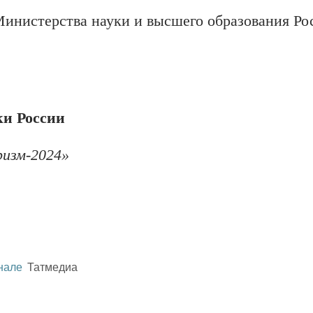
инистерства науки и высшего образования Ро
ки России
изм-2024»
нале
Татмедиа