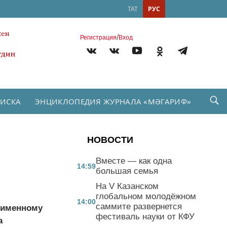
ТАТ
РУС
/
Регистрация
Вход
ПИСКА
ЭНЦИКЛОПЕДИЯ ЖУРНАЛА «МӘГАРИФ»
НОВОСТИ
Вместе — как одна
14:59
большая семья
На V Казанском
глобальном молодёжном
14:00
саммите развернется
ноименному
фестиваль науки от КФУ
а