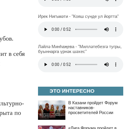
Ирек Нигъмәти - "Кояш сүнде ул йортта"
убов.
Ләйлә Минһаҗева - "Милләтебезгә тугры,
буыннарга үрнәк шәхес"
ит в себя
и
ЭТО ИНТЕРЕСНО
ультурно-
В Казани пройдет Форум
наставников-
рыта по
просветителей России
«Лига Форум» пройдет в