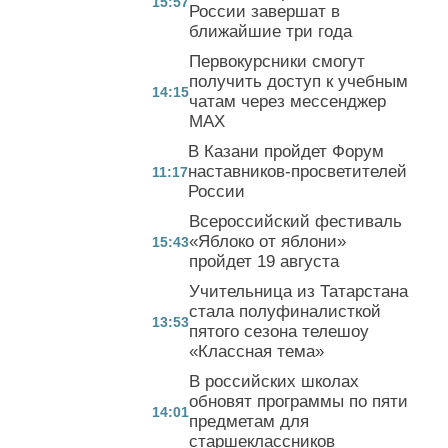
15:57
России завершат в
ближайшие три года
Первокурсники смогут
получить доступ к учебным
14:15
чатам через мессенджер
MAX
В Казани пройдет Форум
наставников-просветителей
11:17
России
Всероссийский фестиваль
«Яблоко от яблони»
15:43
пройдет 19 августа
Учительница из Татарстана
стала полуфиналисткой
13:53
пятого сезона телешоу
«Классная тема»
В российских школах
обновят программы по пяти
14:01
предметам для
старшеклассников