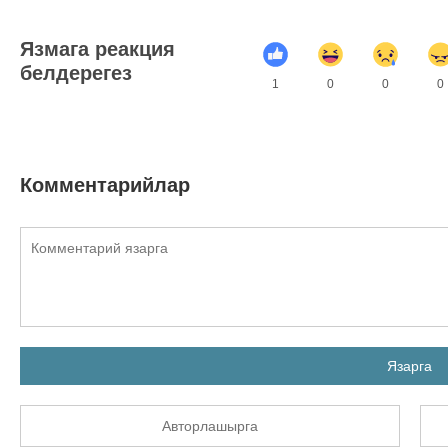
Язмага реакция
белдерегез
1
0
0
0
Комментарийлар
Язарга
Авторлашырга