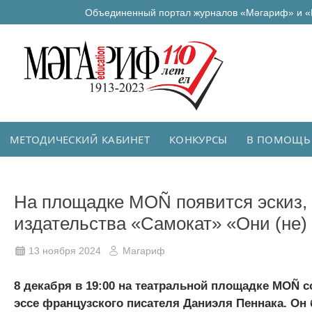
Объединенный портал журналов «Мәгариф» и «
МЕТОДИЧЕСКИЙ КАБИНЕТ
КОНКУРСЫ
В ПОМОЩЬ
На площадке MOÑ появится эскиз,
издательства «Самокат» «Они (не)
13 ноября 2024
Магариф
8 декабря в 19:00 на театральной площадке MOÑ с
эссе французского писателя Даниэля Пеннака. Он 