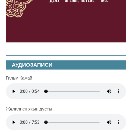
АУДИОЗАПИСИ
Гильм Камай
Җәлилнең якын дусты