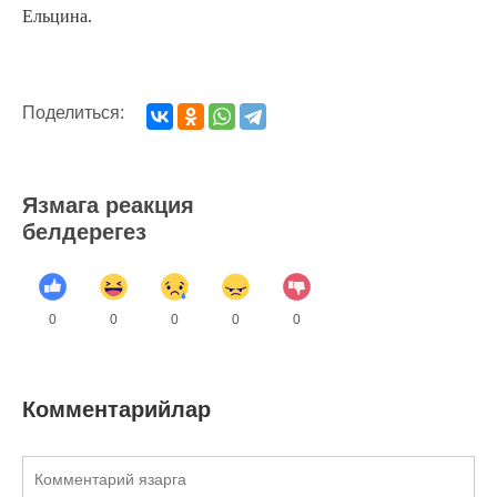
Ельцина.
Поделиться:
Язмага реакция
белдерегез
0
0
0
0
0
Комментарийлар