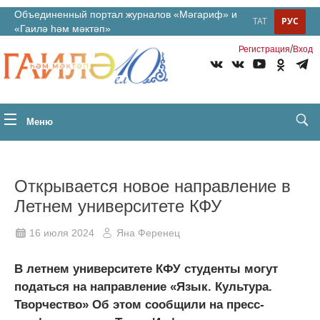
Объединенный портал журналов «Мәгариф» и
ТАТ
РУС
«Гаилә һәм мәктәп»
/
Регистрация
Вход
Меню
Открывается новое направление в
Летнем университете КФУ
16 июля 2024
Яна Ференец
В летнем университете КФУ студенты могут
податься на направление «Язык. Культура.
Творчество» Об этом сообщили на пресс-