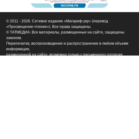
© 2011 - 2026. Сетевое издание «Мәгариф-уку» (перевод
«Просвещение-чтение»). Все права защищены.
© ТАТМЕДИА. Все материалы, размещенные на сайте, защищены
законом.
Перепечатка, воспроизведение и распространение в любом объеме
информации,
размещенной на сайте, возможна только с письменного согласия
редакций СМИ.
При поддержке Республиканского агентства по печати и массовым
коммуникациям «ТАТМЕДИА».
Наименование СМИ: Филиал АО «ТАТМЕДИА» («Редакция журнала
«Магариф»)
№ свидетельства о регистрации СМИ, дата: ФС 77-71190 от 27
сентября 2017 г.
выдано Федеральной службой по надзору в сфере связи,
информационных технологий и массовых коммуникаций
ФИО главного редактора: Закирова Гелюся Рауфовна
Адрес редакции: 420066, Российская Федерация, Татарстан Респ., г.
Казань, ул. Декабристов, д. 2
Телефон редакции: (843) 222-09-84 (14-61], 222-06-09
Учредитель СМИ: АО «ТАТМЕДИА»