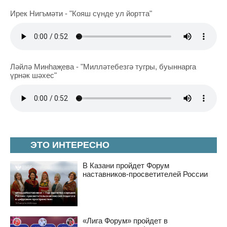
Ирек Нигъмәти - "Кояш сүнде ул йортта"
Ләйлә Минһаҗева - "Милләтебезгә тугры, буыннарга
үрнәк шәхес"
ЭТО ИНТЕРЕСНО
В Казани пройдет Форум
наставников-просветителей России
«Лига Форум» пройдет в