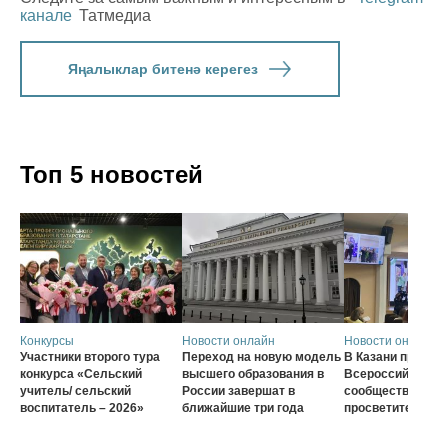
канале
Татмедиа
Яңалыклар битенә керегез
Топ 5 новостей
Конкурсы
Новости онлайн
Новости онлайн
Участники второго тура
Переход на новую модель
В Казани проход
конкурса «Сельский
высшего образования в
Всероссийского
учитель/ сельский
России завершат в
сообщества наст
воспитатель – 2026»
ближайшие три года
просветителей