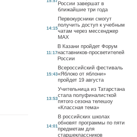
15:57
России завершат в
ближайшие три года
Первокурсники смогут
получить доступ к учебным
14:15
чатам через мессенджер
MAX
В Казани пройдет Форум
наставников-просветителей
11:17
России
Всероссийский фестиваль
«Яблоко от яблони»
15:43
пройдет 19 августа
Учительница из Татарстана
стала полуфиналисткой
13:53
пятого сезона телешоу
«Классная тема»
В российских школах
обновят программы по пяти
14:01
предметам для
старшеклассников