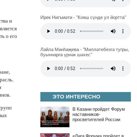
Ирек Нигъмәти - "Кояш сүнде ул йортта"
тва и
вляется
ть о его
Ләйлә Минһаҗева - "Милләтебезгә тугры,
буыннарга үрнәк шәхес"
ране,
расль.
н
инов.
ЭТО ИНТЕРЕСНО
групп
В Казани пройдет Форум
наставников-
ных
просветителей России
«Лига Форум» пройдет в