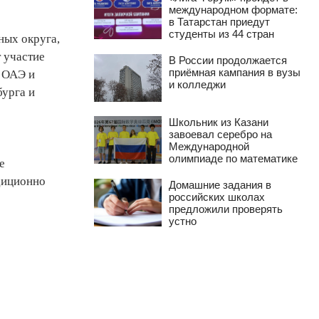
международном формате:
в Татарстан приедут
студенты из 44 стран
ных округа,
 участие
В России продолжается
приёмная кампания в вузы
, ОАЭ и
и колледжи
бурга и
Школьник из Казани
завоевал серебро на
Международной
олимпиаде по математике
е
диционно
Домашние задания в
российских школах
предложили проверять
устно