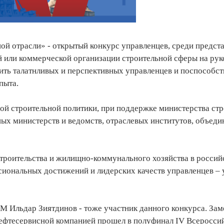
й отрасли» - открытый конкурс управленцев, среди предст
ой или коммерческой организации строительной сферы на ру
вить талатнливых и перспективных управленцев и поспособст
пыта.
ой строительной политики, при поддержке министерства стр
ых министерств и ведомств, отраслевых институтов, объеди
строительства и жилищно-коммунального хозяйства в россий
иональных достижений и лидерских качеств управленцев – 
М Ильдар Зиятдинов - тоже участник данного конкурса. Зам
ефтесервисной компанией прошел в полуфинал IV Всеросси