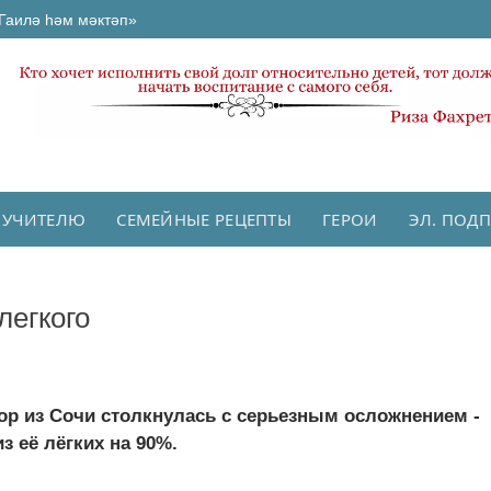
Гаилә һәм мәктәп»
 УЧИТЕЛЮ
СЕМЕЙНЫЕ РЕЦЕПТЫ
ГЕРОИ
ЭЛ. ПОД
легкого
тор из Сочи столкнулась с серьезным осложнением -
 её лёгких на 90%.