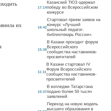
Казанский ТЮЗ одержал
оходить
победу во Всероссийском
17:14
конкурсе
Стартовал прием заявок на
авнила их
конкурс «Лучший
16:42
школьный педагог-
библиотекарь России»
В Казани проходит форум
я
Всероссийского
15:39
сообщества наставников-
просветителей
В Казани стартовал IV
Форум Всероссийского
11:11
сообщества наставников-
просветителей
В колледжи Татарстана
подано более 50 тысяч
10:37
заявлений
Переход на новую модель
высшего образования в