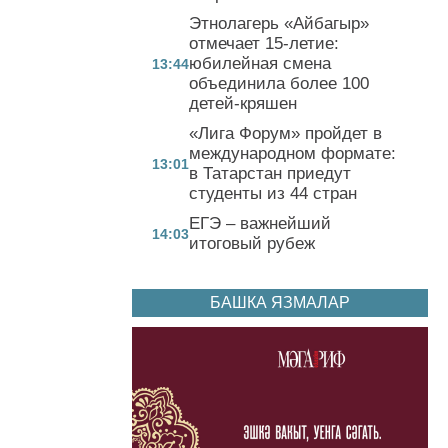
Этнолагерь «Айбагыр»
отмечает 15-летие:
юбилейная смена
13:44
объединила более 100
детей-кряшен
«Лига Форум» пройдет в
международном формате:
13:01
в Татарстан приедут
студенты из 44 стран
ЕГЭ – важнейший
14:03
итоговый рубеж
БАШКА ЯЗМАЛАР