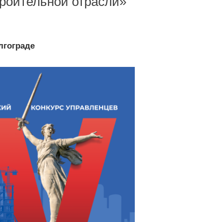
троительной отрасли»
лгограде