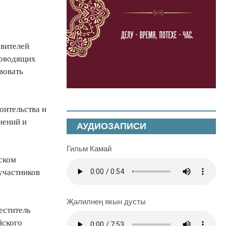
авителей
ководящих
вовать
оительства и
нений и
АУДИОЗАПИСИ
Гильм Камай
ском
участников
Җәлилнең якын дусты
еститель
йского