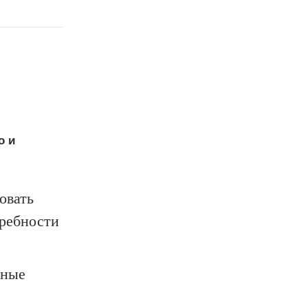
о и
овать
требности
йные