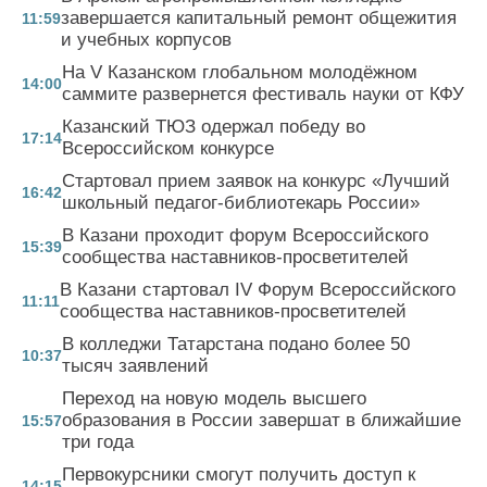
завершается капитальный ремонт общежития
11:59
и учебных корпусов
На V Казанском глобальном молодёжном
14:00
саммите развернется фестиваль науки от КФУ
Казанский ТЮЗ одержал победу во
17:14
Всероссийском конкурсе
Стартовал прием заявок на конкурс «Лучший
16:42
школьный педагог-библиотекарь России»
В Казани проходит форум Всероссийского
15:39
сообщества наставников-просветителей
В Казани стартовал IV Форум Всероссийского
11:11
сообщества наставников-просветителей
В колледжи Татарстана подано более 50
10:37
тысяч заявлений
Переход на новую модель высшего
образования в России завершат в ближайшие
15:57
три года
Первокурсники смогут получить доступ к
14:15