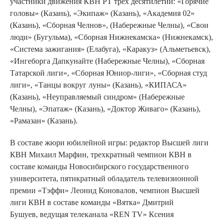
участники движения КВН РТ трех десятилетий: «Горячие
головы» (Казань), «Экипаж» (Казань), «Академия 02»
(Казань), «Сборная Челнов», (Набережные Челны), «Свои
люди» (Бугульма), «Сборная Нижнекамска» (Нижнекамск),
«Система зажигания» (Елабуга), «Каракуз» (Альметьевск),
«Ингеборга Дапкунайте (Набережные Челны), «Сборная
Татарской лиги», «Сборная Юниор-лиги», «Сборная студ
лиги», «Танцы вокруг луны» (Казань), «КИПАСА»
(Казань), «Неуправляемый синдром» (Набережные
Челны), «Эпатаж» (Казань), «Доктор Живаго» (Казань),
«Рамазан» (Казань).
В составе жюри юбилейной игры: редактор Высшей лиги
КВН Михаил Марфин, трехкратный чемпион КВН в
составе команды Новосибирского государственного
университета, пятикратный обладатель телевизионной
премии «Тэффи» Леонид Коновалов, чемпион Высшей
лиги КВН в составе команды «Вятка» Дмитрий
Бушуев, ведущая телеканала «REN TV» Ксения