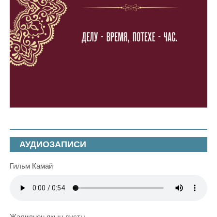
АУДИОЗАПИСИ
Гильм Камай
Җәлилнең якын дусты