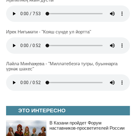
Ирек Нигъмәти - "Кояш сүнде ул йортта"
Ләйлә Минһаҗева - "Милләтебезгә тугры, буыннарга
үрнәк шәхес"
ЭТО ИНТЕРЕСНО
В Казани пройдет Форум
наставников-просветителей России