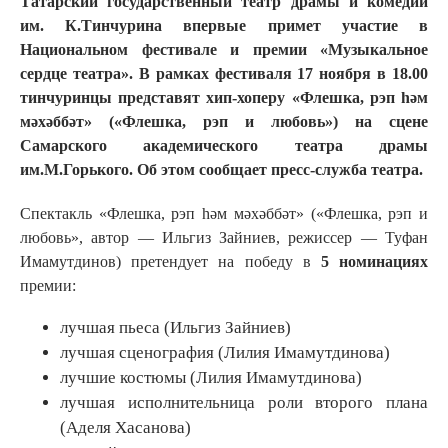
Татарский государственный театр драмы и комедии
им. К.Тинчурина впервые примет участие в
Национальном фестивале и премии «Музыкальное
сердце театра». В рамках фестиваля 17 ноября в 18.00
тинчуринцы представят хип-хоперу «Флешка, рэп һәм
мәхәббәт» («Флешка, рэп и любовь») на сцене
Самарского академического театра драмы
им.М.Горького. Об этом сообщает пресс-служба театра.
Спектакль «Флешка, рэп һәм мәхәббәт» («Флешка, рэп и
любовь», автор — Ильгиз Зайниев, режиссер — Туфан
Имамутдинов) претендует на победу в
5 номинациях
премии:
лучшая пьеса (Ильгиз Зайниев)
лучшая сценография (Лилия Имамутдинова)
лучшие костюмы (Лилия Имамутдинова)
лучшая исполнительница роли второго плана
(Аделя Хасанова)