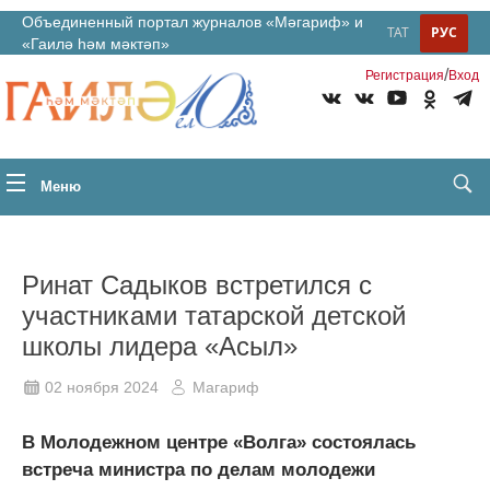
Объединенный портал журналов «Мәгариф» и
ТАТ
РУС
«Гаилә һәм мәктәп»
/
Регистрация
Вход
Меню
Ринат Садыков встретился с
участниками татарской детской
школы лидера «Асыл»
02 ноября 2024
Магариф
В Молодежном центре «Волга» состоялась
встреча министра по делам молодежи