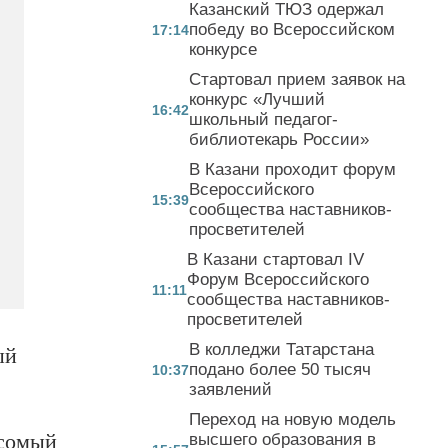
Казанский ТЮЗ одержал
победу во Всероссийском
17:14
конкурсе
Стартовал прием заявок на
конкурс «Лучший
16:42
школьный педагог-
библиотекарь России»
В Казани проходит форум
Всероссийского
15:39
сообщества наставников-
просветителей
В Казани стартовал IV
Форум Всероссийского
11:11
сообщества наставников-
просветителей
В колледжи Татарстана
ый
подано более 50 тысяч
10:37
заявлений
Переход на новую модель
есомый
высшего образования в