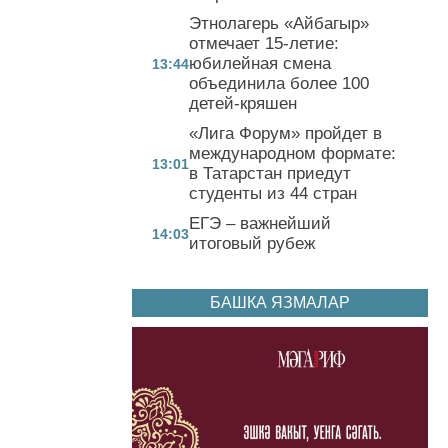
Этнолагерь «Айбагыр»
отмечает 15-летие:
юбилейная смена
13:44
объединила более 100
детей-кряшен
«Лига Форум» пройдет в
международном формате:
13:01
в Татарстан приедут
студенты из 44 стран
ЕГЭ – важнейший
14:03
итоговый рубеж
БАШКА ЯЗМАЛАР