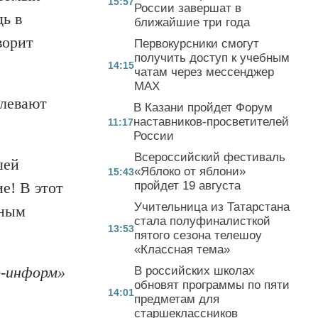
15:57
России завершат в
дь в
ближайшие три года
ворит
Первокурсники смогут
получить доступ к учебным
14:15
чатам через мессенджер
MAX
олевают
В Казани пройдет Форум
наставников-просветителей
11:17
России
Всероссийский фестиваль
шей
«Яблоко от яблони»
15:43
е! В этот
пройдет 19 августа
Учительница из Татарстана
дным
стала полуфиналисткой
13:53
пятого сезона телешоу
«Классная тема»
-информ»
В российских школах
обновят программы по пяти
14:01
предметам для
старшеклассников