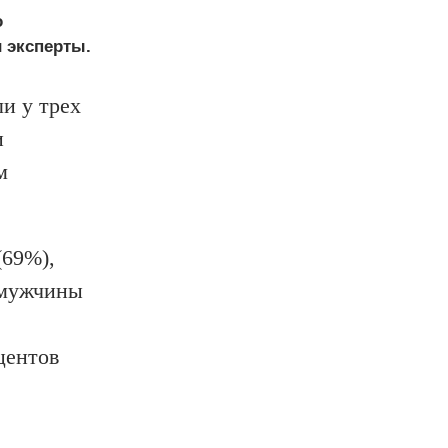
о
 эксперты.
и у трех
и
м
(69%),
, мужчины
центов