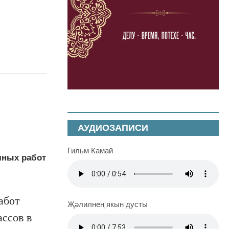
АУДИОЗАПИСИ
Гильм Камай
чных работ
абот
Җәлилнең якын дусты
ассов в