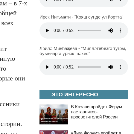
м – в 7-х
 общей
Ирек Нигъмәти - "Кояш сүнде ул йортта"
 всех
оит
Ләйлә Минһаҗева - "Милләтебезгә тугры,
буыннарга үрнәк шәхес"
диную
то
орые они
ЭТО ИНТЕРЕСНО
ассники
В Казани пройдет Форум
наставников-
просветителей России
истории.
ору на
«Лига Форум» пройдет в