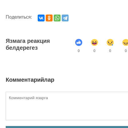
Поделиться:
Язмага реакция
белдерегез
0
0
0
0
Комментарийлар