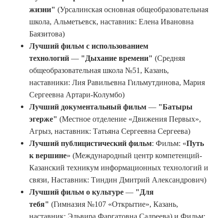
жизни"
(Урсалинская основная общеобразовательная
школа, Альметьевск, наставник: Елена Ивановна
Баязитова)
Лучший фильм с использованием
технологий
—
"Дыхание времени"
(Средняя
общеобразовательная школа №51, Казань,
наставники: Лия Равильевна Гильмутдинова, Мария
Сергеевна Артари-Колумбо)
Лучший документальный фильм
—
"Батыры
эгерже"
(Местное отделение «Движения Первых»,
Агрыз, наставник: Татьяна Сергеевна Сергеева)
Лучший публицистический фильм
: Фильм: «
Путь
к вершине
» (Международный центр компетенций-
Казанский техникум информационных технологий и
связи, Наставник: Тиндин Дмитрий Александрович)
Лучший фильм о культуре
—
"Для
тебя"
(Гимназия №107 «Открытие», Казань,
наставник: Эльвира Фаргатовна Садреева) и Фильм: