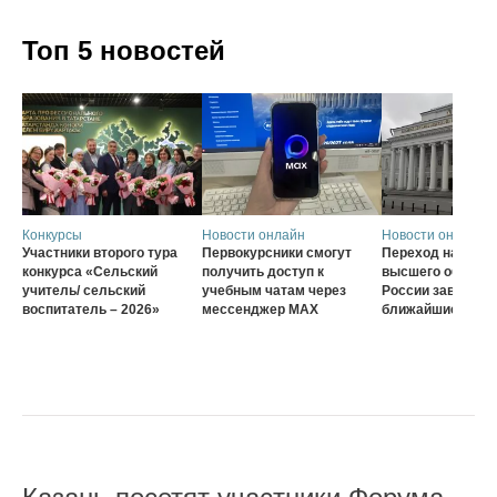
Топ 5 новостей
Конкурсы
Новости онлайн
Новости онлайн
Участники второго тура
Первокурсники смогут
Переход на нову
конкурса «Сельский
получить доступ к
высшего образов
учитель/ сельский
учебным чатам через
России завершат
воспитатель – 2026»
мессенджер MAX
ближайшие три г