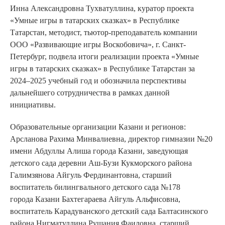
Инна Александровна Тухватуллина, куратор проекта
«Умные игры в татарских сказках» в Республике
Татарстан, методист, тьютор-преподаватель компании
ООО «Развивающие игры Воскобовича», г. Санкт-
Петербург, подвела итоги реализации проекта «Умные
игры в татарских сказках» в Республике Татарстан за
2024–2025 учебный год и обозначила перспективы
дальнейшего сотрудничества в рамках данной
инициативы.
Образовательные организации Казани и регионов:
Арсланова Рахима Минвалиевна, директор гимназии №20
имени Абдуллы Алиша города Казани, заведующая
детского сада деревни Аш-Бузи Кукморского района
Галимзянова Айгуль Фердинантовна, старший
воспитатель билингвального детского сада №178
города Казани Бахтегараева Айгуль Альфисовна,
воспитатель Карадуванского детский сада Балтасинского
района Нигматуллина Рушания Фаиловна, старший