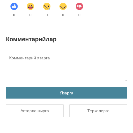
0
0
0
0
0
Комментарийлар
Язарга
Авторлашырга
Теркәлергә