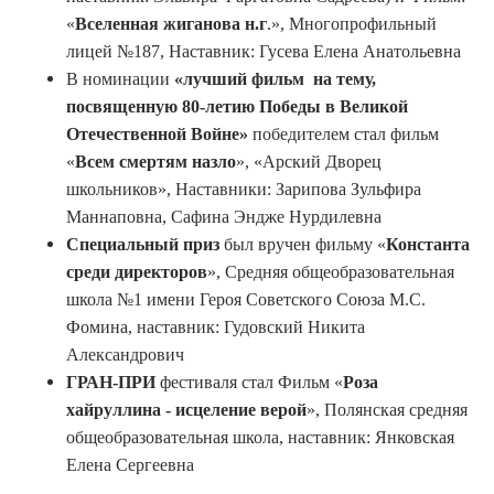
«
Вселенная жиганова н.г
.», Многопрофильный
лицей №187, Наставник: Гусева Елена Анатольевна
В номинации
«лучший фильм на тему,
посвященную 80-летию Победы в Великой
Отечественной Войне»
победителем стал фильм
«
Всем смертям назло
», «Арский Дворец
школьников», Наставники: Зарипова Зульфира
Маннаповна, Сафина Эндже Нурдилевна
Специальный приз
был вручен фильму
«
Константа
среди директоров
», Средняя общеобразовательная
школа №1 имени Героя Советского Союза М.С.
Фомина, наставник: Гудовский Никита
Александрович
ГРАН-ПРИ
фестиваля стал Фильм «
Роза
хайруллина - исцеление верой
», Полянская средняя
общеобразовательная школа, наставник: Янковская
Елена Сергеевна