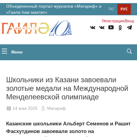
Объединенный портал журналов «Мәгариф» и
ТАТ
РУС
«Гаилә һәм мәктәп»
/
Регистрация
Вход
Меню
Школьники из Казани завоевали
золотые медали на Международной
Менделеевской олимпиаде
14 мая 2025
Магариф
Казанские школьники Альберт Семенов и Рашит
Фасхутдинов завоевали золото на