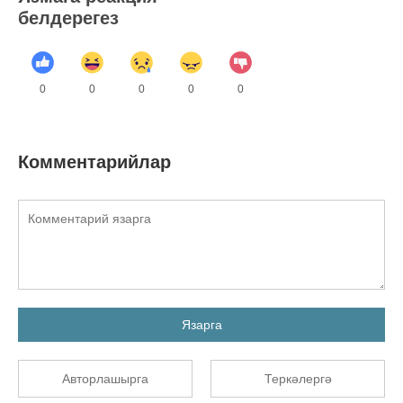
белдерегез
0
0
0
0
0
Комментарийлар
Язарга
Авторлашырга
Теркәлергә