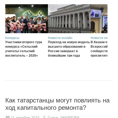
Конкурсы
Новости онлайн
Новости онлайн
Участники второго тура
Переход на новую модель
В Казани проход
конкурса «Сельский
высшего образования в
Всероссийского
учитель/ сельский
России завершат в
сообщества наст
воспитатель – 2026»
ближайшие три года
просветителей
Как татарстанцы могут повлиять на
ход капитального ремонта?
11 декабря 2024
Гузель ЗАКИРОВА