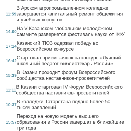
В Арском агропромышленном колледже
завершается капитальный ремонт общежития
11:59
и учебных корпусов
На V Казанском глобальном молодёжном
14:00
саммите развернется фестиваль науки от КФУ
Казанский ТЮЗ одержал победу во
17:14
Всероссийском конкурсе
Стартовал прием заявок на конкурс «Лучший
16:42
школьный педагог-библиотекарь России»
В Казани проходит форум Всероссийского
15:39
сообщества наставников-просветителей
В Казани стартовал IV Форум Всероссийского
11:11
сообщества наставников-просветителей
В колледжи Татарстана подано более 50
10:37
тысяч заявлений
Переход на новую модель высшего
образования в России завершат в ближайшие
15:57
три года