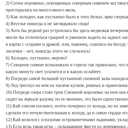
2) Сотни огромных, освещенных северным сиянием зал тянули
простиралась на много-много миль.
3) Как холодно, как пустынно было в этих белых, ярко сверк
4) Веселье никогда и не заглядывало сюда!
5) Хоть бы редкий раз устроилась бы здесь медвежья вечерин
могли бы отличиться грацией и умением ходить на задних лап
в карты с ссорами и дракой, или, наконец, сошлись на бесед
лисички – нет, никогда этого не случалось!
6) Холодно, пустынно, мертво!
7) Северное сияние вспыхивало и горело так правильно, что 
какую минуту свет усилится и в какую ослабеет.
8) Посреди самой большой пустынной снежной залы находило
9) Лед треснул на нем на тысячи кусков, ровных и правильны
10) Посреди озера стоял трон Снежной королевы; на нем она в
сидит на зеркале разума; по ее мнению, это было единственно
11) Кай совсем посинел, почти почернел от холода, но не за
сделали его нечувствительным к холоду, да и самое сердце его
12) Кай возился с плоскими остроконечными льдинами, укла
13) Есть ведь такая игра – складывание фигур из деревянных