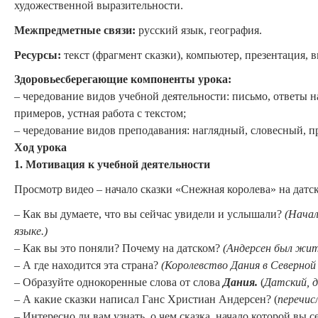
художественной выразительности.
Межпредметные связи:
русский язык, география.
Ресурсы:
текст (фрагмент сказки), компьютер, презентация, в
Здоровьесберегающие компоненты урока:
– чередование видов учебной деятельности: письмо, ответы н
примеров, устная работа с текстом;
– чередование видов преподавания: наглядный, словесный, п
Ход урока
1.
Мотивация к учебной деятельности
Просмотр видео – начало сказки «Снежная королева» на датск
– Как вы думаете, что вы сейчас увидели и услышали?
(Начал
языке.)
– Как вы это поняли? Почему на датском?
(Андерсен был жит
– А где находится эта страна?
(Королевство Дания
в Северной
– Образуйте однокоренные слова от слова
Дания.
(
Датский, 
– А какие сказки написал Ганс Христиан Андерсен? (
перечисл
– Интересно ли вам узнать, о чем сказка, начало которой вы 