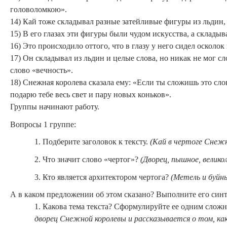
головоломкою».
14) Кай тоже складывал разные затейливые фигуры из льдин, 
15) В его глазах эти фигуры были чудом искусства, а склады
16) Это происходило оттого, что в глазу у него сидел осколок
17) Он складывал из льдин и целые слова, но никак не мог сл
слово «вечность».
18) Снежная королева сказала ему: «Если ты сложишь это слов
подарю тебе весь свет и пару новых коньков».
Группы начинают работу.
Вопросы 1 группе:
1. Подберите заголовок к тексту.
(Кай в чертоге Снежн
2. Что значит слово «чертог»?
(Дворец, пышное, великол
3. Кто является архитектором чертога?
(Метель и буйн
А в каком предложении об этом сказано? Выполните его синт
1. Какова тема текста? Сформулируйте ее одним сло
дворец Снежной королевы и рассказывается о том, ка