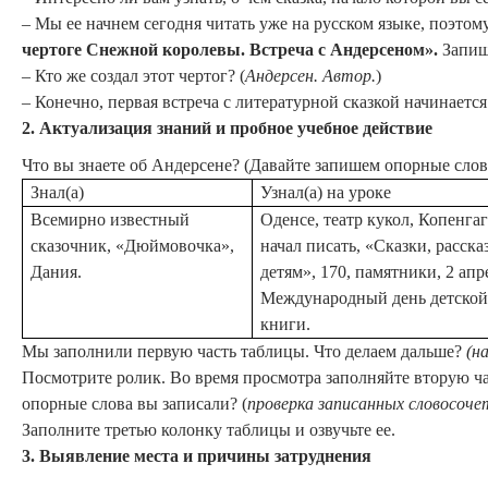
– Мы ее начнем сегодня читать уже на русском языке, поэто
чертоге Снежной королевы. Встреча с Андерсеном».
Запиши
– Кто же создал этот чертог? (
Андерсен. Автор.
)
– Конечно, первая встреча с литературной сказкой начинается 
2.
Актуализация знаний и пробное учебное действие
Что вы знаете об Андерсене? (Давайте запишем опорные слова
Знал(а)
Узнал(а) на уроке
Всемирно известный
Оденсе, театр кукол, Копенгаг
сказочник, «Дюймовочка»,
начал писать, «Сказки, расск
Дания.
детям», 170, памятники, 2 апр
Международный день детско
книги.
Мы заполнили первую часть таблицы. Что делаем дальше?
(н
Посмотрите ролик. Во время просмотра заполняйте вторую ча
опорные слова вы записали? (
проверка записанных словосоче
Заполните третью колонку таблицы и озвучьте ее.
3.
Выявление места и причины затруднения