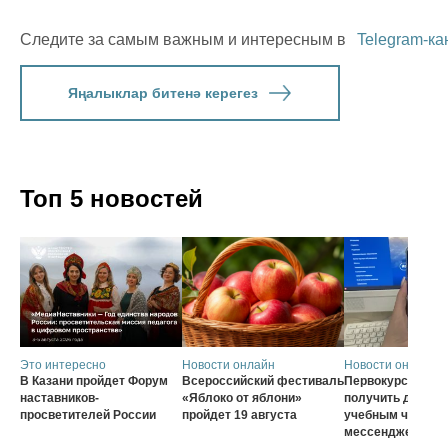
Следите за самым важным и интересным в
Telegram-ка
Яңалыклар битенә керегез
Топ 5 новостей
Это интересно
Новости онлайн
Новости онлайн
В Казани пройдет Форум
Всероссийский фестиваль
Первокурсники с
наставников-
«Яблоко от яблони»
получить доступ 
просветителей России
пройдет 19 августа
учебным чатам ч
мессенджер MA