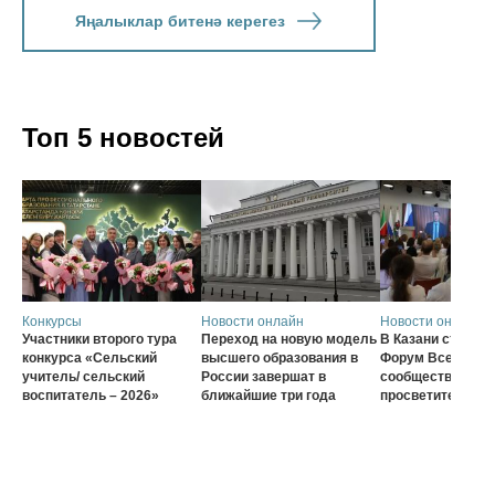
Яңалыклар битенә керегез
Топ 5 новостей
Конкурсы
Новости онлайн
Новости онлайн
Участники второго тура
Переход на новую модель
В Казани стартов
конкурса «Сельский
высшего образования в
Форум Всеросси
учитель/ сельский
России завершат в
сообщества наст
воспитатель – 2026»
ближайшие три года
просветителей