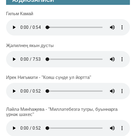
АУДИОЗАПИСИ
Гильм Камай
Җәлилнең якын дусты
Ирек Нигъмәти - "Кояш сүнде ул йортта"
Ләйлә Минһаҗева - "Милләтебезгә тугры, буыннарга
үрнәк шәхес"