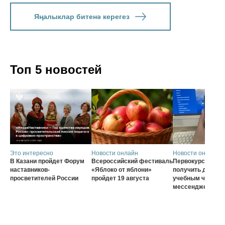
Яңалыклар битенә керегез
Топ 5 новостей
Это интересно
Новости онлайн
Новости онлайн
В Казани пройдет Форум
Всероссийский фестиваль
Первокурсники с
наставников-
«Яблоко от яблони»
получить доступ 
просветителей России
пройдет 19 августа
учебным чатам ч
мессенджер MA