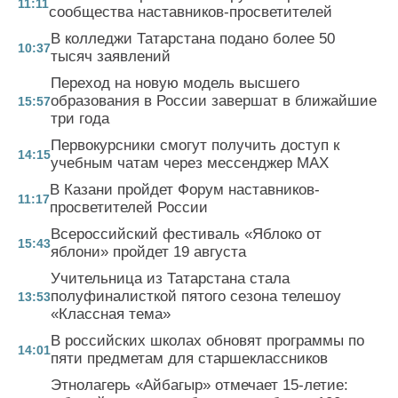
11:11
сообщества наставников-просветителей
В колледжи Татарстана подано более 50
10:37
тысяч заявлений
Переход на новую модель высшего
образования в России завершат в ближайшие
15:57
три года
Первокурсники смогут получить доступ к
14:15
учебным чатам через мессенджер MAX
В Казани пройдет Форум наставников-
11:17
просветителей России
Всероссийский фестиваль «Яблоко от
15:43
яблони» пройдет 19 августа
Учительница из Татарстана стала
полуфиналисткой пятого сезона телешоу
13:53
«Классная тема»
В российских школах обновят программы по
14:01
пяти предметам для старшеклассников
Этнолагерь «Айбагыр» отмечает 15-летие: