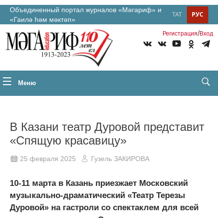
Объединенный портал журналов «Мәгариф» и
ТАТ
РУС
«Гаилә һәм мәктәп»
/
Регистрация
Вход
Меню
В Казани театр Дуровой представит
«Спящую красавицу»
25 февраля 2025
Гузель ЗАКИРОВА
10-11 марта в Казань приезжает Московский
музыкально-драматический «Театр Терезы
Дуровой» на гастроли со спектаклем для всей