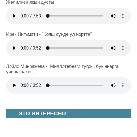
Җәлилнең якын дусты
Ирек Нигъмәти - "Кояш сүнде ул йортта"
Ләйлә Минһаҗева - "Милләтебезгә тугры, буыннарга
үрнәк шәхес"
ЭТО ИНТЕРЕСНО
В Казани пройдет Форум
наставников-просветителей России