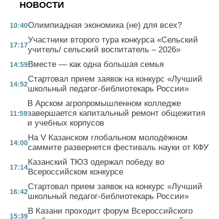
НОВОСТИ
Олимпиадная экономика (не) для всех?
10:40
Участники второго тура конкурса «Сельский
17:17
учитель/ сельский воспитатель – 2026»
Вместе — как одна большая семья
14:59
Стартовал прием заявок на конкурс «Лучший
14:52
школьный педагог-библиотекарь России»
В Арском агропромышленном колледже
завершается капитальный ремонт общежития
11:59
и учебных корпусов
На V Казанском глобальном молодёжном
14:00
саммите развернется фестиваль науки от КФУ
Казанский ТЮЗ одержал победу во
17:14
Всероссийском конкурсе
Стартовал прием заявок на конкурс «Лучший
16:42
школьный педагог-библиотекарь России»
В Казани проходит форум Всероссийского
15:39