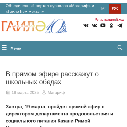
Объединенный портал журналов «Мәгариф» и
ТАТ
РУС
«Гаилә һәм мәктәп»
/
Регистрация
Вход
Меню
В прямом эфире расскажут о
школьных обедах
18 марта 2025
Магариф
Завтра, 19 марта, пройдет прямой эфир с
директором департамента продовольствия и
социального питания Казани Римой