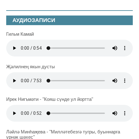
АУДИОЗАПИСИ
Гильм Камай
Җәлилнең якын дусты
Ирек Нигъмәти - "Кояш сүнде ул йортта"
Ләйлә Минһаҗева - "Милләтебезгә тугры, буыннарга
үрнәк шәхес"