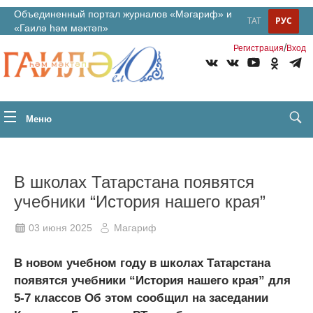
Объединенный портал журналов «Мәгариф» и
ТАТ
РУС
«Гаилә һәм мәктәп»
/
Регистрация
Вход
Меню
В школах Татарстана появятся
учебники “История нашего края”
03 июня 2025
Магариф
В новом учебном году в школах Татарстана
появятся учебники “История нашего края” для
5-7 классов Об этом сообщил на заседании