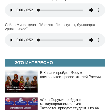
Ләйлә Минһаҗева - "Милләтебезгә тугры, буыннарга
үрнәк шәхес"
ЭТО ИНТЕРЕСНО
В Казани пройдет Форум
наставников-просветителей России
«Лига Форум» пройдет в
международном формате: в
Татарстан приедут студенты из 44