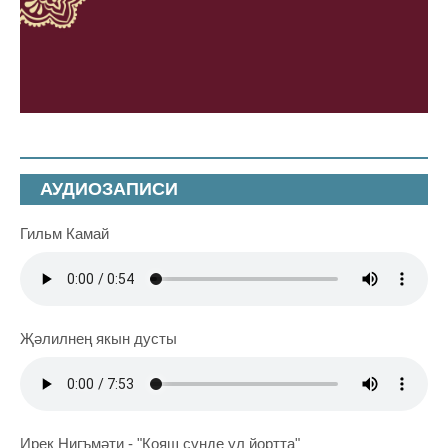
АУДИОЗАПИСИ
Гильм Камай
Җәлилнең якын дусты
Ирек Нигъмәти - "Кояш сүнде ул йортта"