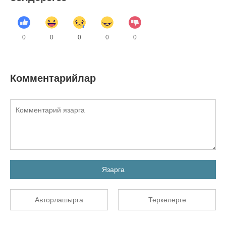
0
0
0
0
0
Комментарийлар
Язарга
Авторлашырга
Теркәлергә