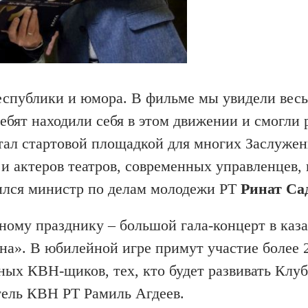
еспублики и юмора. В фильме мы увидели весь
ебят находили себя в этом движении и смогли 
стал стартовой площадкой для многих Заслуже
 и актеров театров, современных управленцев, 
лился министр по делам молодежи РТ
Ринат Са
ному празднику – большой гала-концерт в каз
а». В юбилейной игре примут участие более 
юных КВН-щиков, тех, кто будет развивать Клу
тель КВН РТ Рамиль Агдеев.