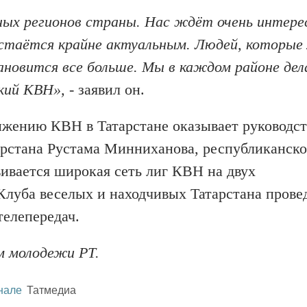
зных регионов страны. Нас ждёт очень интере
остаётся крайне актуальным. Людей, которые
новится все больше. Мы в каждом районе дел
ский КВН»,
- заявил он.
жению КВН в Татарстане оказывает руководст
арстана Рустама Минниханова, республиканско
вивается широкая сеть лиг КВН на двух
 Клуба веселых и находчивых Татарстана прове
телепередач.
м молодежи РТ.
нале
Татмедиа