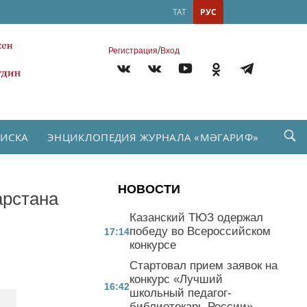
ТАТ
РУС
/
Регистрация
Вход
ПИСКА
ЭНЦИКЛОПЕДИЯ ЖУРНАЛА «МӘГАРИФ»
НОВОСТИ
арстана
Казанский ТЮЗ одержал
победу во Всероссийском
17:14
конкурсе
Стартовал прием заявок на
конкурс «Лучший
16:42
школьный педагог-
библиотекарь России»