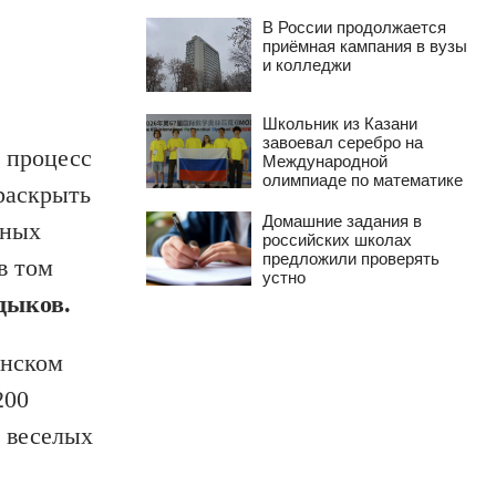
В России продолжается
приёмная кампания в вузы
и колледжи
Школьник из Казани
завоевал серебро на
 процесс
Международной
олимпиаде по математике
раскрыть
Домашние задания в
нных
российских школах
предложили проверять
в том
устно
дыков.
анском
200
б веселых