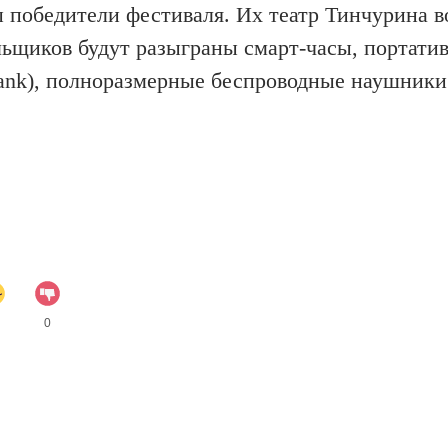
ы победители фестиваля. Их театр Тинчурина в
льщиков будут разыграны смарт-часы, портати
bank), полноразмерные беспроводные наушники
0