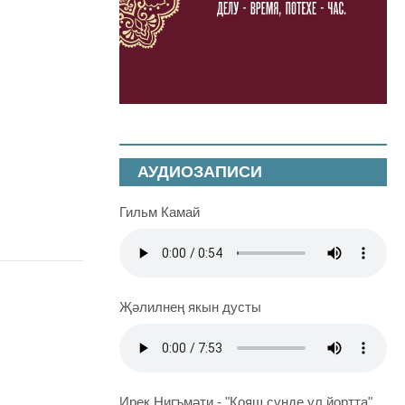
АУДИОЗАПИСИ
Гильм Камай
Җәлилнең якын дусты
Ирек Нигъмәти - "Кояш сүнде ул йортта"