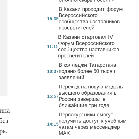
В Казани проходит форум
Всероссийского
15:39
сообщества наставников-
просветителей
В Казани стартовал IV
Форум Всероссийского
11:11
сообщества наставников-
просветителей
В колледжи Татарстана
подано более 50 тысяч
10:37
заявлений
Переход на новую модель
высшего образования в
15:57
России завершат в
ближайшие три года
рина
Первокурсники смогут
без
получить доступ к учебным
14:15
чатам через мессенджер
ра.
MAX