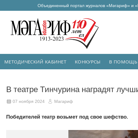
Объединенный портал журналов «Мәгариф» и «
МЕТОДИЧЕСКИЙ КАБИНЕТ
КОНКУРСЫ
В ПОМОЩЬ
В театре Тинчурина наградят лучш
07 ноября 2024
Магариф
Победителей театр возьмет под свое шефство.