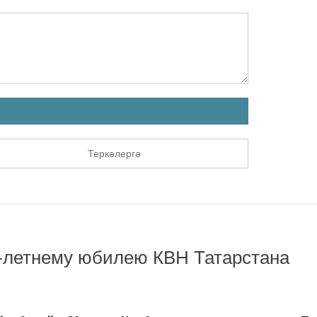
Теркәлергә
0-летнему юбилею КВН Татарстана