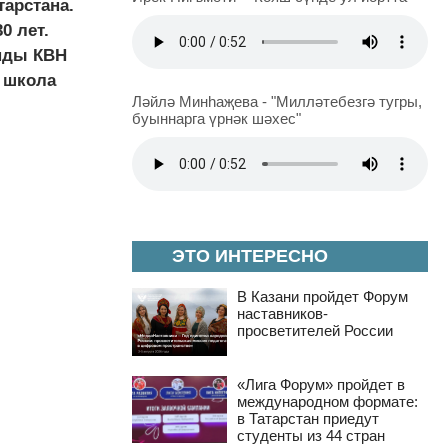
тарстана.
0 лет.
анды КВН
е школа
Ләйлә Минһаҗева - "Милләтебезгә тугры,
буыннарга үрнәк шәхес"
ЭТО ИНТЕРЕСНО
В Казани пройдет Форум
наставников-
просветителей России
«Лига Форум» пройдет в
международном формате:
в Татарстан приедут
студенты из 44 стран