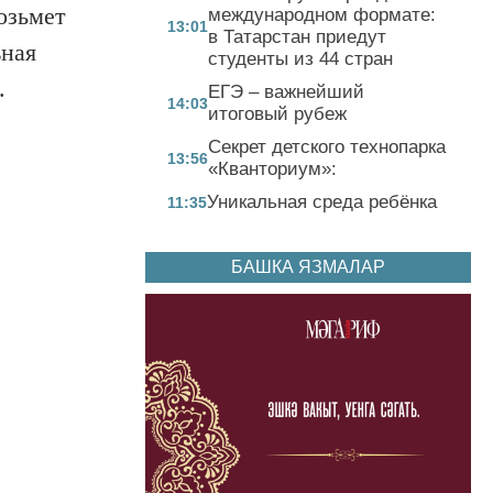
озьмет
международном формате:
13:01
в Татарстан приедут
вная
студенты из 44 стран
.
ЕГЭ – важнейший
14:03
итоговый рубеж
Секрет детского технопарка
13:56
«Кванториум»:
Уникальная среда ребёнка
11:35
БАШКА ЯЗМАЛАР