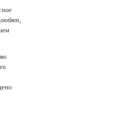
сное
 любят,
аем
во
го
дено