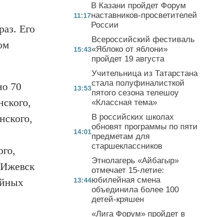
В Казани пройдет Форум
наставников-просветителей
11:17
России
аз. Его
Всероссийский фестиваль
ом
«Яблоко от яблони»
15:43
пройдет 19 августа
Учительница из Татарстана
стала полуфиналисткой
но 70
13:53
пятого сезона телешоу
нского,
«Классная тема»
нского,
В российских школах
обновят программы по пяти
14:01
предметам для
старшеклассников
ого,
Этнолагерь «Айбагыр»
 Ижевск
отмечает 15-летие:
юбилейная смена
ейных
13:44
объединила более 100
детей-кряшен
«Лига Форум» пройдет в