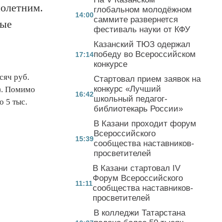
нолетним.
глобальном молодёжном
14:00
саммите развернется
ные
фестиваль науки от КФУ
Казанский ТЮЗ одержал
победу во Всероссийском
17:14
конкурсе
сяч руб.
Стартовал прием заявок на
конкурс «Лучший
ч). Помимо
16:42
школьный педагог-
о 5 тыс.
библиотекарь России»
В Казани проходит форум
Всероссийского
15:39
сообщества наставников-
просветителей
В Казани стартовал IV
Форум Всероссийского
11:11
сообщества наставников-
просветителей
В колледжи Татарстана