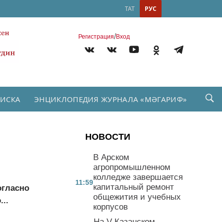
ТАТ
РУС
/
Регистрация
Вход
ПИСКА
ЭНЦИКЛОПЕДИЯ ЖУРНАЛА «МӘГАРИФ»
НОВОСТИ
В Арском
агропромышленном
колледже завершается
11:59
капитальный ремонт
огласно
общежития и учебных
..
корпусов
На V Казанском