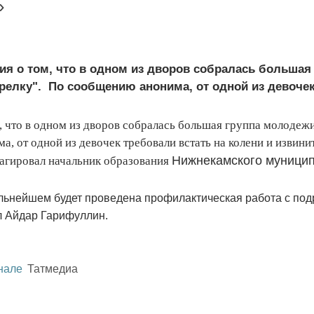
»
я о том, что в одном из дворов собралась большая
релку". По сообщению анонима, от одной из девочек.
, что в одном из дворов собралась большая группа молодежи
, от одной из девочек требовали встать на колени и извинит
Нижнекамского муници
еагировал начальник образования
альнейшем будет проведена профилактическая работа с под
л Айдар Гарифуллин.
нале
Татмедиа