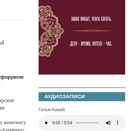
ры
м форумом
.
АУДИОЗАПИСИ
арской
яя
Гильм Камай
у комплексу
а «Адымнар»