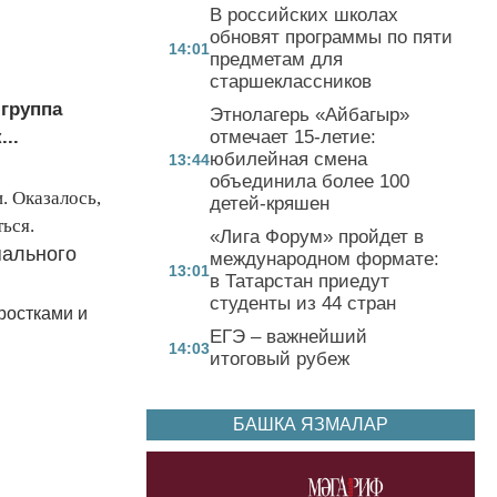
В российских школах
обновят программы по пяти
14:01
предметам для
старшеклассников
 группа
Этнолагерь «Айбагыр»
..
отмечает 15-летие:
юбилейная смена
13:44
объединила более 100
. Оказалось,
детей-кряшен
ься.
«Лига Форум» пройдет в
пального
международном формате:
13:01
в Татарстан приедут
студенты из 44 стран
ростками и
ЕГЭ – важнейший
14:03
итоговый рубеж
БАШКА ЯЗМАЛАР