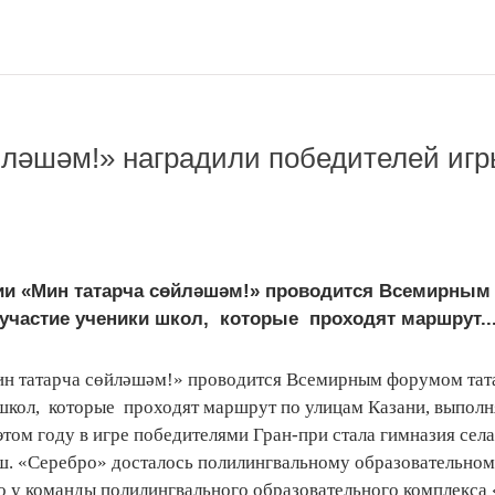
йләшәм!» наградили победителей иг
кции «Мин татарча сөйләшәм!» проводится Всемирны
участие ученики школ, которые проходят маршрут..
Мин татарча сөйләшәм!» проводится Всемирным форумом тат
школ, которые проходят маршрут по улицам Казани, выполн
этом году в игре победителями Гран-при стала гимназия села
ш. «Серебро» досталось полилингвальному образовательном
то у команды полилингвального образовательного комплекс