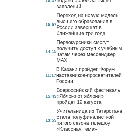
подано более 50 тысяч
10:37
заявлений
Переход на новую модель
высшего образования в
15:57
России завершат в
ближайшие три года
Первокурсники смогут
получить доступ к учебным
14:15
чатам через мессенджер
MAX
В Казани пройдет Форум
наставников-просветителей
11:17
России
Всероссийский фестиваль
«Яблоко от яблони»
15:43
пройдет 19 августа
Учительница из Татарстана
стала полуфиналисткой
13:53
пятого сезона телешоу
«Классная тема»