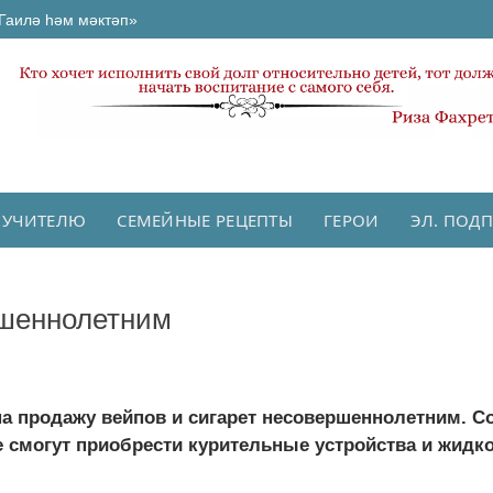
Гаилә һәм мәктәп»
 УЧИТЕЛЮ
СЕМЕЙНЫЕ РЕЦЕПТЫ
ГЕРОИ
ЭЛ. ПОД
ршеннолетним
а продажу вейпов и сигарет несовершеннолетним. С
е смогут приобрести курительные устройства и жидко.