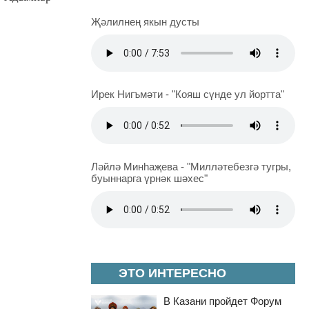
Җәлилнең якын дусты
Ирек Нигъмәти - "Кояш сүнде ул йортта"
Ләйлә Минһаҗева - "Милләтебезгә тугры,
буыннарга үрнәк шәхес"
ЭТО ИНТЕРЕСНО
В Казани пройдет Форум