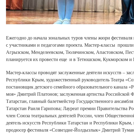
Ежегодно до начала зональных туров члены жюри фестиваля 
с участниками и педагогами проекта. Мастер-классы прошл
Агрызском, Менделеевском, Тюлячинском, Апастовском, Пес
планируется их провести еще и в Тетюшском, Кукморском и 
Мастер-классы проводят заслуженные деятели искусств – за
Республики Крым, художественный руководитель Театра «Со
постановщик детского семейного образовательного канала «Р
моя» Дмитрий Платонов; заслуженная артистка Российской Ф
Татарстан, главный балетмейстер Государственного ансамбля
Татарстан Раиля Гарипова; Лауреат премии Правительства Ро
член Союза театральных деятелей России, член Общественно
деятель искусств Республики Татарстан и Республики Крым,
продюсер фестиваля «Созвездие-Йолдызлык» Дмитрий Тумано