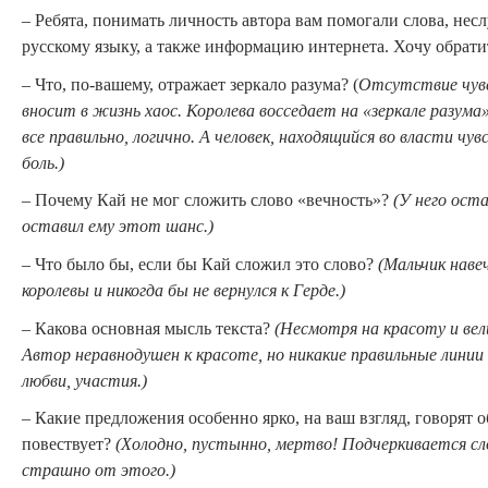
– Ребята, понимать личность автора вам помогали слова, не
русскому языку, а также информацию интернета. Хочу обратит
– Что, по-вашему, отражает зеркало разума? (
Отсутствие чув
вносит в жизнь хаос. Королева восседает на «зеркале разума» 
все правильно, логично. А человек, находящийся во власти чув
боль.)
– Почему Кай не мог сложить слово «вечность»?
(У него ост
оставил ему этот шанс.)
– Что было бы, если бы Кай сложил это слово?
(Мальчик наве
королевы и никогда бы не вернулся к Герде.)
– Какова основная мысль текста?
(Несмотря на красоту и вели
Автор неравнодушен к красоте, но никакие правильные линии 
любви, участия.)
– Какие предложения особенно ярко, на ваш взгляд, говорят о
повествует?
(Холодно, пустынно, мертво! Подчеркивается сл
страшно от этого.)