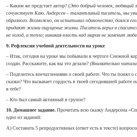
– Каким же предстает автор? (
Это добрый человек, любящий л
сочувствует Каю. Андерсен
–
талантливый писатель, мы увид
образного. Возможно, он испытывал одиночество, боялся его
придают жизни ощущение жизни. Писатель верил в спасител
не холод, а тепло; никакая власть над миром не заменит люб
9. Рефлексия учебной деятельности на уроке
– Итак, сегодня на уроке мы побывали в чертоге Снежной ко
создан.
Расскажите, как вы это делали?
(Внимательно читали т
– Поделитесь впечатлениями о своей работе. Что ты понял о 
сказки? Что вызывает гордость в твоей сегодняшней работе н
в тебе?
– Кто был самый активный в группе?
10. Домашнее задание.
Прочитать всю сказку Андерсена
«Сн
одно из заданий:
А) Составить 5 репродуктивных (ответ есть в тексте) вопросов