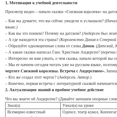
1.
Мотивация к учебной деятельности
Просмотр видео – начало сказки «Снежная королева» на датск
– Как вы думаете, что вы сейчас увидели и услышали?
(Начал
языке.)
– Как вы это поняли? Почему на датском?
(Андерсен был жит
– А где находится эта страна?
(Королевство Дания
в Северной
– Образуйте однокоренные слова от слова
Дания.
(
Датский, 
– А какие сказки написал Ганс Христиан Андерсен? (
перечисл
– Интересно ли вам узнать, о чем сказка, начало которой вы 
– Мы ее начнем сегодня читать уже на русском языке, поэто
чертоге Снежной королевы. Встреча с Андерсеном».
Запиши
– Кто же создал этот чертог? (
Андерсен. Автор.
)
– Конечно, первая встреча с литературной сказкой начинается 
2.
Актуализация знаний и пробное учебное действие
Что вы знаете об Андерсене? (Давайте запишем опорные слова
Знал(а)
Узнал(а) на уроке
Всемирно известный
Оденсе, театр кукол, Копенгаг