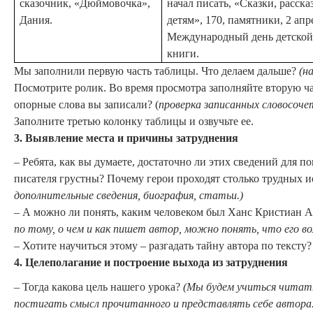
сказочник, «Дюймовочка»,
начал писать, «Сказки, расск
Дания.
детям», 170, памятники, 2 апр
Международный день детско
книги.
Мы заполнили первую часть таблицы. Что делаем дальше?
(н
Посмотрите ролик. Во время просмотра заполняйте вторую ча
опорные слова вы записали? (
проверка записанных словосоче
Заполните третью колонку таблицы и озвучьте ее.
3.
Выявление места и причины затруднения
– Ребята, как вы думаете, достаточно ли этих сведений для п
писателя грустны? Почему герои проходят столько трудных 
дополнительные сведения, биография, статьи.)
– А можно ли понять, каким человеком был Ханс Кристиан А
по тому, о чем и как пишет автор, можно понять, что его в
– Хотите научиться этому – разгадать тайну автора по тексту?
4.
Целеполагание и построение выхода из затруднения
– Тогда какова цель нашего урока?
(Мы будем учиться читать
постигать смысл прочитанного и представлять себе автора.