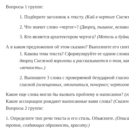
Вопросы 1 группе:
1. Подберите заголовок к тексту.
(Кай в чертоге Снежн
2. Что значит слово «чертог»?
(Дворец, пышное, великол
3. Кто является архитектором чертога?
(Метель и буйн
А в каком предложении об этом сказано? Выполните его синт
1. Какова тема текста? Сформулируйте ее одним сло
дворец Снежной королевы и рассказывается о том, ка
«вечность».)
2. Выпишите 3 слова с проверяемой безударной гласно
гласной
(освещенных, отличиться, почернел; чертогов,
Какие еще слова могли бы вызвать проблему в написании?
(г
Какие ассоциации рождают выписанные вами слова?
(Сказоч
Вопросы 2 группе:
1. Определите тип речи текста и его стиль. Объясните.
(Описа
тропов, создающих образность, красоту.)