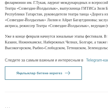
филармонии им. Г.Тукая, лауреат международных и всеросси
Театра «Созвездие-Йолдызлык», выпускница ГИТИСа Зиля Б
Республики Татарстан, руководители театра танца «Дорога из
«Созвездие-Йолдызлык» Лилия и Айрат Багаутдиновы; заслу
актриса, режиссер Театра «Созвездие-Йолдызлык», ведущая (
Уже в конце февраля начнутся зональные этапы фестиваля. В
Казани, Нижнекамске, Набережных Челнах, Болгаре, а также
Высокогорском, Рыбно-Слободском, Тетюшском, Зеленодольск
Следите за самым важным и интересным в
Telegram-ка
Яңалыклар битенә керегез