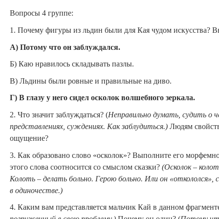
Вопросы 4 группе:
1. Почему фигуры из льдин были для Кая чудом искусства? В
А) Потому что он заблуждался.
Б) Каю нравилось складывать пазлы.
В) Льдины были ровные и правильные на диво.
Г) В глазу у него сидел осколок волшебного зеркала.
2. Что значит заблуждаться?
(
Неправильно думать, судить о ч
представлениях, суждениях. Как заблудиться.)
Людям свойств
ощущение?
3. Как образовано слово «осколок»? Выполните его морфемн
этого слова соотносится со смыслом сказки?
(Осколок – коло
Колоть – делать больно. Герою больно. Или он «откололся», 
в одиночестве.)
4. Каким вам представляется мальчик Кай в данном фрагмент
погруженный в свою проблему.)
Почему он один? (
Потому что