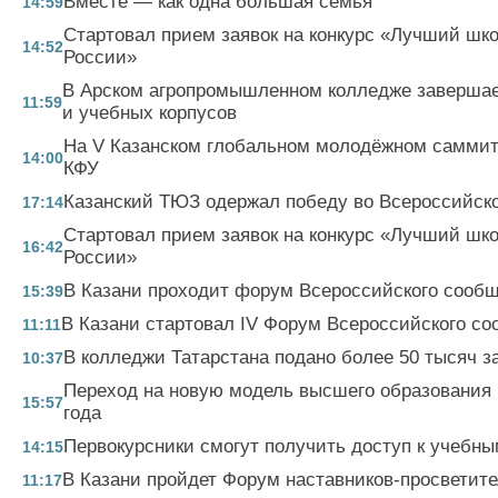
Вместе — как одна большая семья
14:59
Стартовал прием заявок на конкурс «Лучший шк
14:52
России»
В Арском агропромышленном колледже завершае
11:59
и учебных корпусов
На V Казанском глобальном молодёжном саммите
14:00
КФУ
Казанский ТЮЗ одержал победу во Всероссийско
17:14
Стартовал прием заявок на конкурс «Лучший шк
16:42
России»
В Казани проходит форум Всероссийского сообщ
15:39
В Казани стартовал IV Форум Всероссийского со
11:11
В колледжи Татарстана подано более 50 тысяч з
10:37
Переход на новую модель высшего образования 
15:57
года
Первокурсники смогут получить доступ к учебн
14:15
В Казани пройдет Форум наставников-просветит
11:17