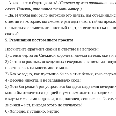
– А как вы это будете делать?
(Сначала нужно прочитать те
слова. Понять, что хотел сказать автор.)
– Да. И чтобы вам было нетрудно это делать, вы объединилис
ответив на которые, вы сможете разгадать часть тайны пред
попытаться составить личностный портрет великого сказочник
сказки?
5. Реализация построенного проекта
Прочитайте фрагмент сказки и ответьте на вопросы:
1) Стены чертогов Снежной королевы намела метель, окна и 
2) Сотни огромных, освещенных северным сиянием зал тянули
простиралась на много-много миль.
3) Как холодно, как пустынно было в этих белых, ярко сверк
4) Веселье никогда и не заглядывало сюда!
5) Хоть бы редкий раз устроилась бы здесь медвежья вечерин
могли бы отличиться грацией и умением ходить на задних лап
в карты с ссорами и дракой, или, наконец, сошлись на бесед
лисички – нет, никогда этого не случалось!
6) Холодно, пустынно, мертво!