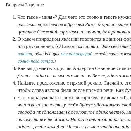
Вопросы 3 группе:
Что такое «миля»? Для чего это слово в тексте нужно
Морская миля 1
расстояния, введенная в Древнем Риме.
царства Снежной королевы, а значит, безграничнос
О каком природном явлении говорится в данном фр
для разъяснения. (
О Северном сиянии. Это
свечение
(
планет
, обладающих
магнитосферой
, вследствие их в
солнечного ветра
.)
Как вы думаете, видел ли Андерсен Северное сияни
Дания – одно из немногих мест на Земле, где можно
Найдите предложение с прямой речью. Сделайте его
чтобы слова автора были после прямой речи. Как бу
Что подразумевала Снежная королева в словах «Ты
ни от кого зависеть, у тебя будет абсолютная св
свобода предполагает абсолютное одиночество. Не
никому ничем не обязан. Но рано или поздно тебе 
одинок, тебе холодно. Человек не может быть один