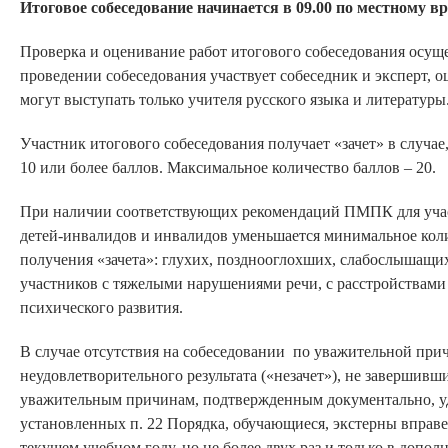
Итоговое собеседование начинается в 09.00 по местному в
Проверка и оценивание работ итогового собеседования осущ
проведении собеседования участвует собеседник и эксперт, о
могут выступать только учителя русского языка и литературы
Участник итогового собеседования получает «зачет» в случае
10 или более баллов. Максимальное количество баллов – 20.
При наличии соответствующих рекомендаций ПМПК для учас
детей-инвалидов и инвалидов уменьшается минимальное коли
получения «зачета»: глухих, позднооглохших, слабослышащи
участников с тяжелыми нарушениями речи, с расстройствами 
психического развития.
В случае отсутствия на собеседовании по уважительной прич
неудовлетворительного результата («незачет»), не завершивш
уважительным причинам, подтвержденным документально, у
установленных п. 22 Порядка, обучающиеся, экстерны вправе
текущем учебном году, но не более двух раз и только в допо