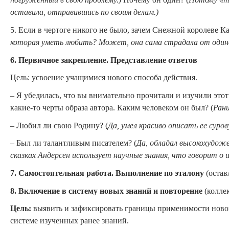
оставила, отправившись по своим делам.)
5. Если в чертоге никого не было, зачем Снежной королеве К
которая уметь любить? Может, она сама страдала от один
6. Первичное закрепление. Представление ответов
Цель: усвоение учащимися нового способа действия.
– Я убедилась, что вы внимательно прочитали и изучили этот
какие-то черты образа автора. Каким человеком он был? (
Рани
– Любил ли свою Родину? (
Да, умел красиво описать ее суров
– Был ли талантливым писателем? (
Да, обладал высокохудож
сказках Андерсен использует научные знания, что говорит о ш
7. Самостоятельная работа. Выполнение по эталону
(остав
8. Включение в систему новых знаний и повторение
(колле
Цель:
выявить и зафиксировать границы применимости нового
системе изученных ранее знаний.