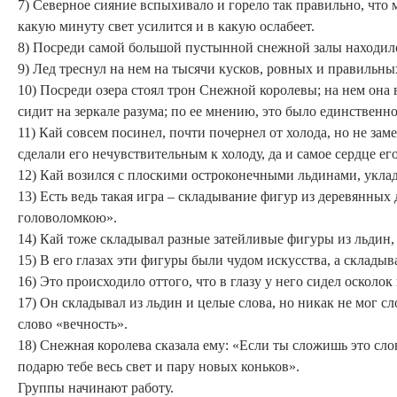
7) Северное сияние вспыхивало и горело так правильно, что 
какую минуту свет усилится и в какую ослабеет.
8) Посреди самой большой пустынной снежной залы находило
9) Лед треснул на нем на тысячи кусков, ровных и правильны
10) Посреди озера стоял трон Снежной королевы; на нем она в
сидит на зеркале разума; по ее мнению, это было единственно
11) Кай совсем посинел, почти почернел от холода, но не за
сделали его нечувствительным к холоду, да и самое сердце его
12) Кай возился с плоскими остроконечными льдинами, укла
13) Есть ведь такая игра – складывание фигур из деревянных
головоломкою».
14) Кай тоже складывал разные затейливые фигуры из льдин, 
15) В его глазах эти фигуры были чудом искусства, а склады
16) Это происходило оттого, что в глазу у него сидел осколок
17) Он складывал из льдин и целые слова, но никак не мог сл
слово «вечность».
18) Снежная королева сказала ему: «Если ты сложишь это слов
подарю тебе весь свет и пару новых коньков».
Группы начинают работу.